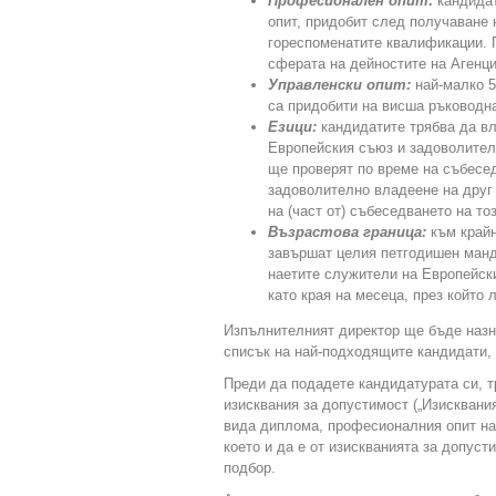
Професионален опит:
кандидат
опит, придобит след получаване н
гореспоменатите квалификации. П
сферата на дейностите на Агенци
Управленски опит:
най-малко 5
са придобити на висша ръководна
Езици:
кандидатите трябва да вл
Европейския съюз и задоволител
ще проверят по време на събесед
задоволително владеене на друг
на (част от) събеседването на тоз
Възрастова граница:
към крайн
завършат целия петгодишен манда
наетите служители на Европейск
като края на месеца, през който 
Изпълнителният директор ще бъде назна
списък на най-подходящите кандидати,
Преди да подадете кандидатурата си, т
изисквания за допустимост („Изисквания
вида диплома, професионалния опит на
което и да е от изискванията за допус
подбор.