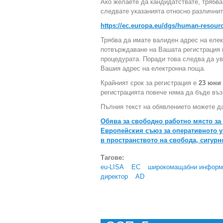
Ако желаете да кандидатствате, трябва
следвате указанията относно различнит
https://ec.europa.eu/dgs/human-resou
Трябва да имате валиден адрес на елек
потвърждаване на Вашата регистрация и
процедурата. Поради това следва да у
Вашия адрес на електронна поща.
Крайният срок за регистрация е
23 юни 
регистрацията повече няма да бъде въ
Пълния текст на обявлението можете да
Обява за свободно работно място за
Европейския съюз за оперативното
в пространството на свобода, сигурн
Тагове:
eu-LISA
ЕС
широкомащабни информ
директор
AD