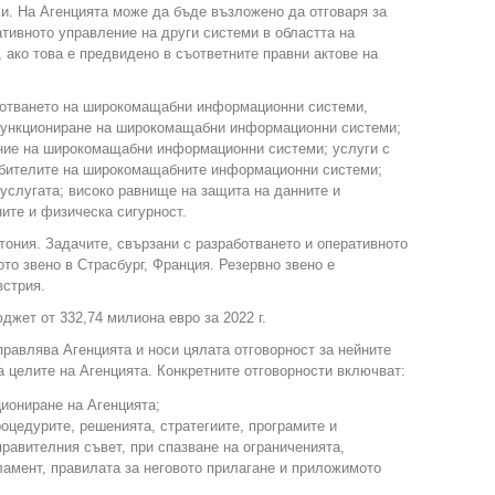
. На Агенцията може да бъде възложено да отговаря за
ативното управление на други системи в областта на
 ако това е предвидено в съответните правни актове на
аботването на широкомащабни информационни системи,
 функциониране на широкомащабни информационни системи;
ние на широкомащабни информационни системи; услуги с
ебителите на широкомащабните информационни системи;
услугата; високо равнище на защита на данните и
ните и физическа сигурност.
тония. Задачите, свързани с разработването и оперативното
то звено в Страсбург, Франция. Резервно звено е
встрия.
джет от 332,74 милиона евро за 2022 г.
равлява Агенцията и носи цялата отговорност за нейните
а целите на Агенцията. Конкретните отговорности включват:
иониране на Агенцията;
роцедурите, решенията, стратегиите, програмите и
правителния съвет, при спазване на ограниченията,
амент, правилата за неговото прилагане и приложимото