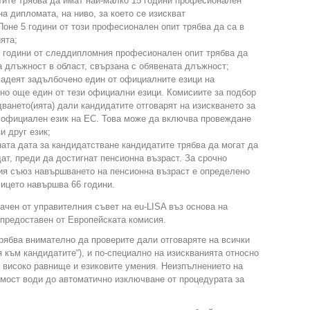
ите трябва да имат най-малко 15 години професионален
а дипломата, на ниво, за което се изискват
оне 5 години от този професионален опит трябва да са в
ята;
 години от следдипломния професионален опит трябва да
 длъжност в област, свързана с обявената длъжност;
адеят задълбочено един от официалните езици на
но още един от тези официални езици. Комисиите за подбор
ването(ията) дали кандидатите отговарят на изискването за
 официален език на ЕС. Това може да включва провеждане
и друг език;
ата дата за кандидатстване кандидатите трябва да могат да
т, преди да достигнат пенсионна възраст. За срочно
ия съюз навършването на пенсионна възраст е определено
лицето навършва 66 години.
чен от управителния съвет на eu-LISA въз основа на
 предоставен от Европейската комисия.
рябва внимателно да проверите дали отговаряте на всички
 към кандидатите“), и по-специално на изискванията относно
 високо равнище и езиковите умения. Неизпълнението на
тимост води до автоматично изключване от процедурата за