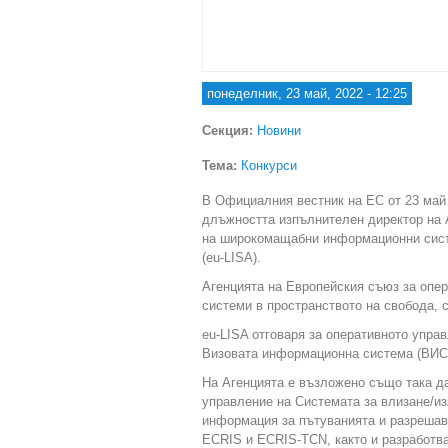
понеделник, 23 май, 2022 - 12:25
Секция:
Новини
Тема:
Конкурси
В Официалния вестник на ЕС от 23 май 
длъжността изпълнителен директор на 
на широкомащабни информационни систе
(eu-LISA).
Агенцията на Европейския съюз за оп
системи в пространството на свобода, с
eu-LISA отговаря за оперативното упра
Визовата информационна система (ВИС)
На Агенцията е възложено също така да
управление на Системата за влизане/из
информация за пътуванията и разрешава
ECRIS и ECRIS-TCN, както и разработв