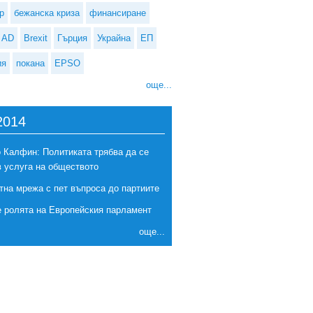
р
бежанска криза
финансиране
AD
Brexit
Гърция
Украйна
ЕП
ия
покана
EPSO
още...
2014
 Калфин: Политиката трябва да се
в услуга на обществото
тна мрежа с пет въпроса до партиите
е ролята на Европейския парламент
още...