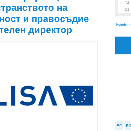
24
странството на
31
рност и правосъдие
Tweets 
телен директор
ЕС
ЕК