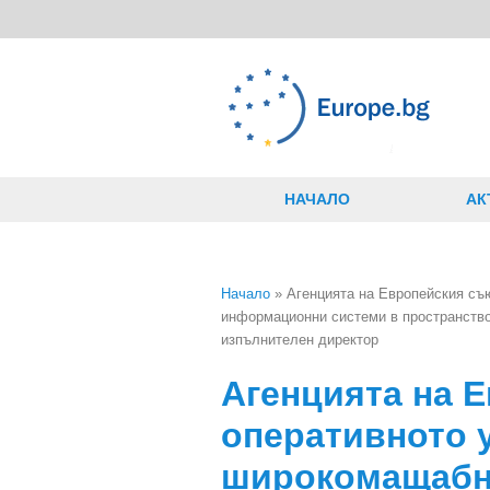
Премини към основното съдържание
НАЧАЛО
АК
Начало
» Агенцията на Европейския съ
информационни системи в пространство
Вие сте тук
изпълнителен директор
Агенцията на 
оперативното 
широкомащабн