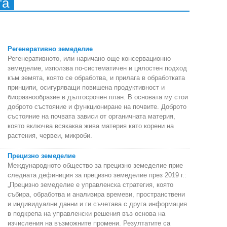
та
Регенеративно земеделие
Регенеративното, или наричано още консервационно
земеделие, използва по-систематичен и цялостен подход
към земята, която се обработва, и прилага в обработката
принципи, осигуряващи повишена продуктивност и
биоразнообразие в дългосрочен план. В основата му стои
доброто състояние и функциониране на почвите. Доброто
състояние на почвата зависи от органичната материя,
която включва всякаква жива материя като корени на
растения, червеи, микроби.
Прецизно земеделие
Международното общество за прецизно земеделие прие
следната дефиниция за прецизно земеделие през 2019 г.:
„Прецизно земеделие е управленска стратегия, която
събира, обработва и анализира времеви, пространствени
и индивидуални данни и ги съчетава с друга информация
в подкрепа на управленски решения въз основа на
изчисления на възможните промени. Резултатите са