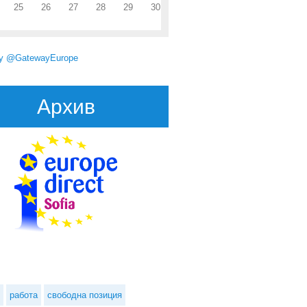
25
26
27
28
29
30
by @GatewayEurope
Архив
работа
свободна позиция