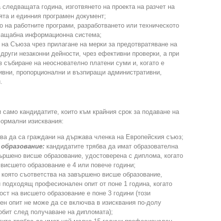
 следващата година, изготвянето на проекта на разчет на
ята и единния програмен документ;
 на работните програми, разработването или техническото
мащабна информационна система;
 на Съюза чрез прилагане на мерки за предотвратяване на
 други незаконни дейности, чрез ефективни проверки, а при
з събиране на неоснователно платени суми и, когато е
тивни, пропорционални и възпиращи административни,
.
 само кандидатите, които към крайния срок за подаване на
формални изисквания:
ва да са граждани на държава членка на Европейския съюз;
 образование:
кандидатите трябва да имат образователна
вършено висше образование, удостоверена с диплома, когато
висшето образование е 4 или повече години;
 която съответства на завършено висше образование,
 подходящ професионален опит от поне 1 година, когато
т на висшето образование е поне 3 години (този
н опит не може да се включва в изисквания по-долу
обит след получаване на дипломата);