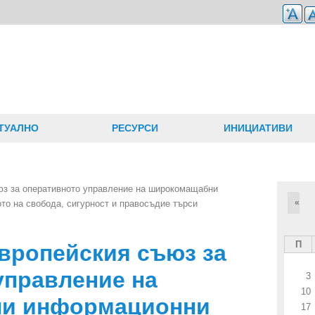
ТУАЛНО
РЕСУРСИ
ИНИЦИАТИВИ
юз за оперативното управление на широкомащабни
«
то на свобода, сигурност и правосъдие търси
П
Европейския съюз за
управление на
3
10
и информационни
17