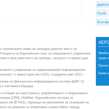
директо
Русия
Българ
#EP
е публикувана обява за свободно работно място за
Ивайло
Агенцията на Европейския съюз за оперативното управление
ми в пространството на свобода, сигурност и правосъдие
прави 
Протес
еративното управление на широкомащабни информационни
Каква 
игурност и правосъдие (eu-LISA), създадена през 2011 г.
вление на Шенгенската информационна система (ШИС II),
 и системата Евродак.
 отговаря за подготовката, разработването и оперативното
лизане (СВИ), DubliNet, Европейската система за
нето им (ETIAS), образеца на приложение за свързване на
ането на решения за оперативна съвместимост между