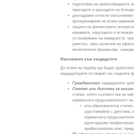
подготовка на проектобюджета за
приходите и разходите на Агенци
докладване относно изпълнението
функциониране на всяка широко
защита на финансовите интереси
измамите, корупцията и всякакви
установяване на нередности, чре
уместно, чрез налагане на ефек
включително финансови, санкции
Изисквания към кандидатите
До етапа на подбор ще бъдат допуснати
кандидатурите отговарят на следните 
Гражданство:
кандидатите тряб
Степен или диплома за висше
степен, която съответства на за
нормалната продължителност на 
или образователна степен,
удостоверена с диплома, и
нормалната продължителнос
едногодишен професионале
професионален опит, прид