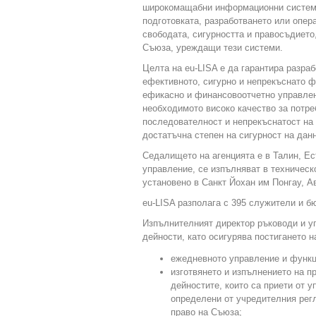
широкомащабни информационни системи
подготовката, разработването или опер
свободата, сигурността и правосъдието,
Съюза, уреждащи тези системи.
Целта на eu-LISA е да гарантира разр
ефективното, сигурно и непрекъснато
ефикасно и финансовоотчетно управле
необходимото високо качество за потр
последователност и непрекъснатост на 
достатъчна степен на сигурност на дан
Седалището на агенцията е в Талин, Ес
управление, се изпълняват в техническо
установено в Санкт Йохан им Понгау, А
eu-LISA разполага с 395 служители и бю
Изпълнителният директор ръководи и уп
дейности, като осигурява постигането н
ежедневното управление и функц
изготвянето и изпълнението на п
дейностите, които са приети от у
определени от учредителния регл
право на Съюза;