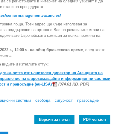
 да се регистрирате в интернет на следния уебсайт и да
е етапи на процедурата:
rces/seniormanagementvacancies/
тронна поща. Този адрес ще бъде използван за
 за поддържане на връзка с Вас на различните етапи на
ведомявате Европейската комисия за всяка промяна на
2022 г., 12:00 ч. на обяд брюкселско време
, след което
зможна.
 видите и изтеглите оттук:
 длъжността изпълнителен директор на Агенцията на
 управление на широкомащабни информационни системи
ост и правосъдие (eu-LISA)
(974.61 KB, PDF)
ационни системи
свобода
сигурност
правосъдие
Версия за печат
PDF version