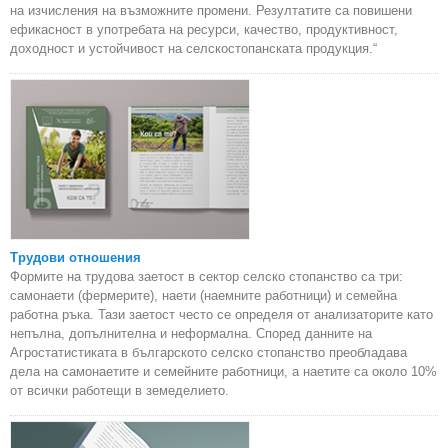
на изчисления на възможните промени. Резултатите са повишени
ефикасност в употребата на ресурси, качество, продуктивност,
доходност и устойчивост на селскостопанската продукция.“
Трудови отношения
Формите на трудова заетост в сектор селско стопанство са три:
самонаети (фермерите), наети (наемните работници) и семейна
работна ръка. Тази заетост често се определя от анализаторите като
непълна, допълнителна и неформална. Според данните на
Агростатистиката в българското селско стопанство преобладава
дела на самонаетите и семейните работници, а наетите са около 10%
от всички работещи в земеделието.