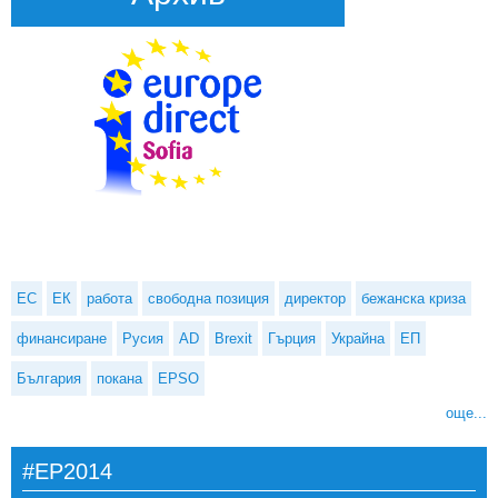
ЕС
ЕК
работа
свободна позиция
директор
бежанска криза
финансиране
Русия
AD
Brexit
Гърция
Украйна
ЕП
България
покана
EPSO
още...
#EP2014