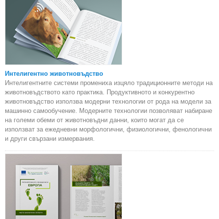
Интелигентно животновъдство
Интелигентните системи промениха изцяло традиционните методи на
животновъдството като практика. Продуктивното и конкурентно
животновъдство използва модерни технологии от рода на модели за
машинно самообучение. Модерните технологии позволяват набиране
на големи обеми от животновъдни данни, които могат да се
използват за ежедневни морфологични, физиологични, фенологични
и други свързани измервания.