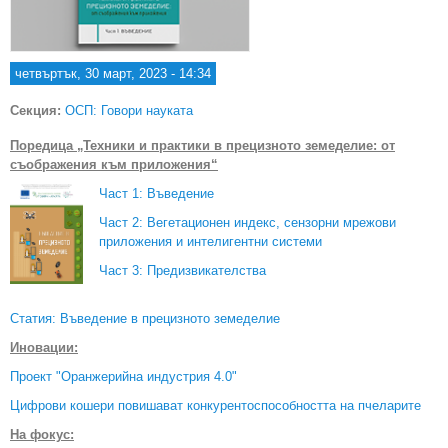
четвъртък, 30 март, 2023 - 14:34
Секция:
ОСП: Говори науката
Поредица „Техники и практики в прецизното земеделие: от
съображения към приложения“
Част 1: Въведение
Част 2: Вегетационен индекс, сензорни мрежови
приложения и интелигентни системи
Част 3: Предизвикателства
Статия: Въведение в прецизното земеделие
Иновации:
Проект "Оранжерийна индустрия 4.0"
Цифрови кошери повишават конкурентоспособността на пчеларите
На фокус: