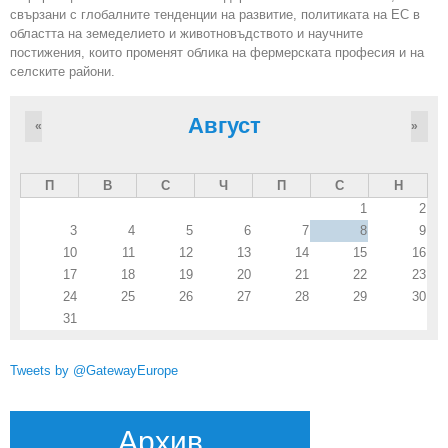
свързани с глобалните тенденции на развитие, политиката на ЕС в
областта на земеделието и животновъдството и научните
постижения, които променят облика на фермерската професия и на
селските райони.
Август
«
»
П
В
С
Ч
П
С
Н
1
2
3
4
5
6
7
8
9
10
11
12
13
14
15
16
17
18
19
20
21
22
23
24
25
26
27
28
29
30
31
Tweets by @GatewayEurope
Архив