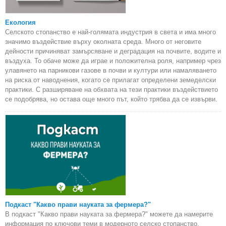
Екология
Селското стопанство е най-голямата индустрия в света и има много
значимо въздействие върху околната среда. Много от неговите
дейности причиняват замърсяване и деградация на почвите, водите и
въздуха. То обаче може да играе и положителна роля, например чрез
улавянето на парникови газове в почви и култури или намаляването
на риска от наводнения, когато се прилагат определени земеделски
практики. С разширяване на обхвата на тези практики въздействието
се подобрява, но остава още много път, който трябва да се извърви.
Подкаст "Какво прави науката за фермера?"
В подкаст "Какво прави науката за фермера?" можете да намерите
информация по ключови теми в модерното селско стопанство,