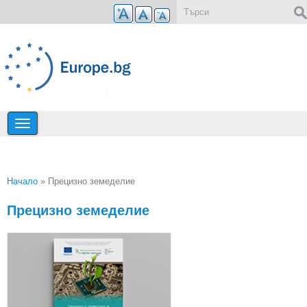
Премини към основното съдържание
Форма за търсене
Начало
» Прецизно земеделие
Вие сте тук
Прецизно земеделие