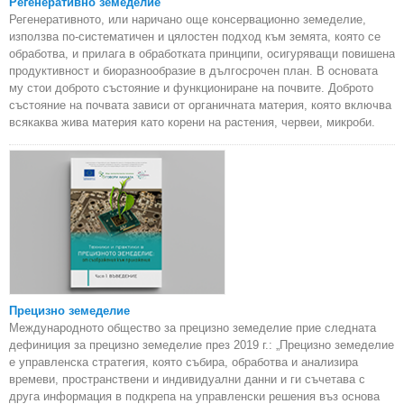
Регенеративно земеделие
Регенеративното, или наричано още консервационно земеделие,
използва по-систематичен и цялостен подход към земята, която се
обработва, и прилага в обработката принципи, осигуряващи повишена
продуктивност и биоразнообразие в дългосрочен план. В основата
му стои доброто състояние и функциониране на почвите. Доброто
състояние на почвата зависи от органичната материя, която включва
всякаква жива материя като корени на растения, червеи, микроби.
Прецизно земеделие
Международното общество за прецизно земеделие прие следната
дефиниция за прецизно земеделие през 2019 г.: „Прецизно земеделие
е управленска стратегия, която събира, обработва и анализира
времеви, пространствени и индивидуални данни и ги съчетава с
друга информация в подкрепа на управленски решения въз основа