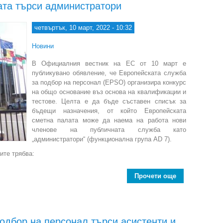
ата търси администратори
четвъртък, 10 март, 2022 - 10:32
Новини
В Официалния вестник на ЕС от 10 март е
публикувано обявление, че Европейската служба
за подбор на персонал (EPSO) организира конкурс
на общо основание въз основа на квалификации и
тестове. Целта е да бъде съставен списък за
бъдещи назначения, от който Европейската
сметна палата може да наема на работа нови
членове на публичната служба като
„администратори“ (функционална група AD 7).
ите трябва:
Прочети още
about Европей
одбор на персонал търси асистенти и