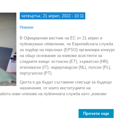
четвъртък, 21 април, 2022 - 10:11
Новини
В Официалния вестник на ЕС от 21 април е
публикувано обявление, че Европейската служба
за подбор на персонал (EPSO) организира конкурс
на общо основание за езикови асистенти за
следните езици: естонски (ET), хърватски (HR),
италиански (IT), нидерландски (NL), полски (PL),
португалски (PT).
Целта е да бъдат съставени списъци за бъдещи
назначения, от които институциите на
абота нови членове на публичната служба като „езикови
.
Прочети още
about Европей