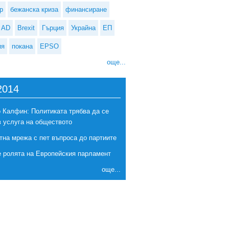
р
бежанска криза
финансиране
AD
Brexit
Гърция
Украйна
ЕП
ия
покана
EPSO
още...
2014
 Калфин: Политиката трябва да се
в услуга на обществото
тна мрежа с пет въпроса до партиите
е ролята на Европейския парламент
Европейската служба за подбор на персонал търси администратори в
още...
областта на енергетиката, климата и околната среда