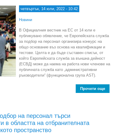
четвъртък, 14 юли, 2022 - 10:42
Новини
В Официалния вестник на ЕС от 14 юли е
публикувано обявление, че Европейската служба
за подбор на персонал организира конкурс на
общо основание въз основа на квалификации и
тестове. Целта е да бъде съставен списък, от
който Европейската служба за външна дейност
(ЕСВД) може да наема на работа нови членове на
публичната служба като „административни
ръководители“ (функционална група AST).
Прочети още
ab
подбор на персонал търси
и в областта на отбранителната
кото пространство