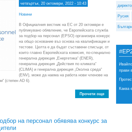
четвъртък, 20 октомври, 2022 - 10:43
директо
Новини
Русия
В Официалния вестник на ЕС от 20 октомври е
Българ
публикувано обявление, че Европейската служба
за подбор на персонал (EPSO) организира конкурс
на общо основание въз основа на квалификации и
тестове. Целта е да бъдат съставени списъци, от
#EP
които главно Европейската комисия, по-специално
генерална дирекция „Енергетика“ (ENER),
генерална дирекция „Действия по климата“
Ивайло
(CLIMA) и генерална дирекция „Околна среда“
прави 
(ENV), може да наема на работа нови членове на
Протес
“ (степен AD 6).
Каква 
Прочети още
about 
одбор на персонал обявява конкурс за
дители