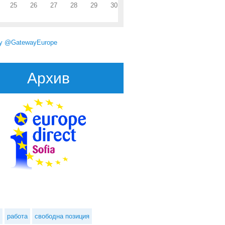
25
26
27
28
29
30
by @GatewayEurope
Архив
ската служба за подбор на персонал обявява конкурс за асистенти
работа
свободна позиция