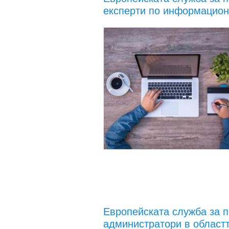
експерти по информацион
Европейската служба за 
администратори в областт