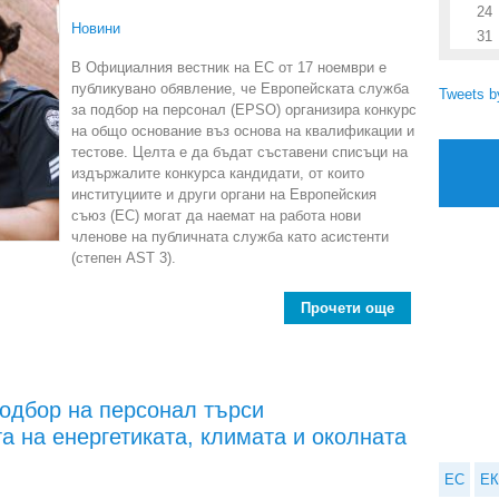
24
Новини
31
В Официалния вестник на ЕС от 17 ноември е
публикувано обявление, че Европейската служба
Tweets 
за подбор на персонал (EPSO) организира конкурс
на общо основание въз основа на квалификации и
тестове. Целта е да бъдат съставени списъци на
издържалите конкурса кандидати, от които
институциите и други органи на Европейския
съюз (ЕС) могат да наемат на работа нови
членове на публичната служба като асистенти
(степен AST 3).
Прочети още
about Европей
подбор на персонал търси
а на енергетиката, климата и околната
ЕС
ЕК