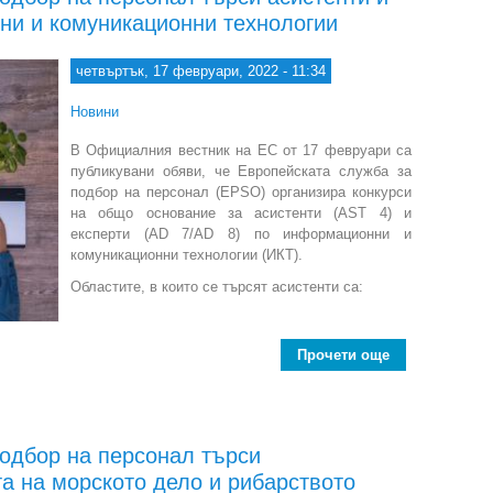
ни и комуникационни технологии
четвъртък, 17 февруари, 2022 - 11:34
Новини
В Официалния вестник на ЕС от 17 февруари са
публикувани обяви, че Европейската служба за
подбор на персонал (EPSO) организира конкурси
на общо основание за асистенти (AST 4) и
експерти (AD 7/AD 8) по информационни и
комуникационни технологии (ИКТ).
Областите, в които се търсят асистенти са:
Прочети още
about Европе
подбор на персонал търси
а на морското дело и рибарството