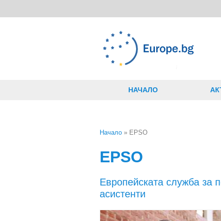
Премини към основното съдържание
НАЧАЛО
АК
Начало
» EPSO
Вие сте тук
EPSO
Европейската служба за п
асистенти