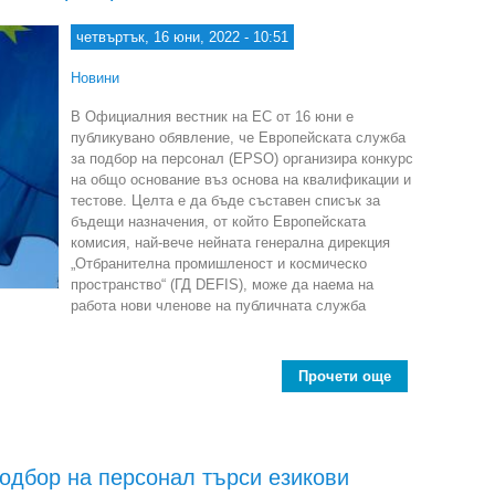
четвъртък, 16 юни, 2022 - 10:51
Новини
В Официалния вестник на ЕС от 16 юни е
публикувано обявление, че Европейската служба
за подбор на персонал (EPSO) организира конкурс
на общо основание въз основа на квалификации и
тестове. Целта е да бъде съставен списък за
бъдещи назначения, от който Европейската
комисия, най-вече нейната генерална дирекция
„Отбранителна промишленост и космическо
пространство“ (ГД DEFIS), може да наема на
работа нови членове на публичната служба
Прочети още
about 
ек
одбор на персонал търси езикови