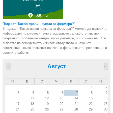
Подкаст "Какво прави науката за фермера?"
В подкаст "Какво прави науката за фермера?" можете да намерите
информация по ключови теми в модерното селско стопанство,
свързани с глобалните тенденции на развитие, политиката на ЕС в
областта на земеделието и животновъдството и научните
постижения, които променят облика на фермерската професия и на
селските райони.
Август
«
»
П
В
С
Ч
П
С
Н
1
2
3
4
5
6
7
8
9
10
11
12
13
14
15
16
17
18
19
20
21
22
23
24
25
26
27
28
29
30