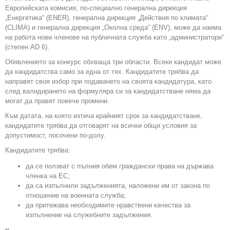
Европейската комисия, по-специално генерална дирекция
„Енергетика“ (ENER), генерална дирекция „Действия по климата“
(CLIMA) и генерална дирекция „Околна среда“ (ENV), може да наема
на работа нови членове на публичната служба като „администратори“
(степен AD 6).
Обявлението за конкурс обхваща три области. Всеки кандидат може
да кандидатства само за една от тях. Кандидатите трябва да
направят своя избор при подаването на своята кандидатура, като
след валидирането на формуляра си за кандидатстване няма да
могат да правят повече промени.
Към датата, на която изтича крайният срок за кандидатстване,
кандидатите трябва да отговарят на всички общи условия за
допустимост, посочени по-долу.
Кандидатите трябва:
да се ползват с пълния обем граждански права на държава
членка на ЕС;
да са изпълнили задълженията, наложени им от закона по
отношение на военната служба;
да притежава необходимите нравствени качества за
изпълнение на служебните задължения.