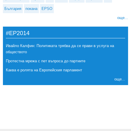
България
покана
EPSO
още...
#EP2014
Ивайло Калфин: Политиката трябва да се прави в услуга на
обществото
Протестна мрежа с пет въпроса до партиите
Каква е ролята на Европейския парламент
още...