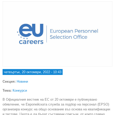
четвъртък, 20 октомври, 2022 - 10:43
Секция:
Новини
Тема:
Конкурси
В Официалния вестник на ЕС от 20 октомври е публикувано
обявление, че Европейската служба за подбор на персонал (EPSO)
организира конкурс на общо основание въз основа на квалификации
и тестове. Целта е да бъдат съставени списъци, от които главно