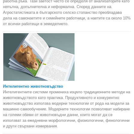
работна ръка. Тази заетост често се определя от анализаторите като
непълна, допълнителна и неформална. Според данните на
Агростатистиката в българското селско стопанство преобладава
дела на самонаетите и семейните работници, а наетите са около 10%
от всички работещи в земеделието.
Интелигентно животновъдство
Интелигентните системи промениха изцяло традиционните методи на
животновъдството като практика. Продуктивното и конкурентно
животновъдство използва модерни технологии от рода на модели за
машинно самообучение. Модерните технологии позволяват набиране
на големи обеми от животновъдни данни, които могат да се
използват за ежедневни морфологични, физиологични, фенологични
и други свързани измервания.