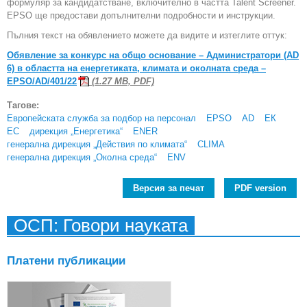
формуляр за кандидатстване, включително в частта Talent Screener.
EPSO ще предостави допълнителни подробности и инструкции.
Пълния текст на обявлението можете да видите и изтеглите оттук:
Обявление за конкурс на общо основание – Администратори (AD
6) в областта на енергетиката, климата и околната среда –
EPSO/AD/401/22
(1.27 MB, PDF)
Тагове:
Европейската служба за подбор на персонал
EPSO
AD
ЕК
ЕС
дирекция „Енергетика“
ENER
генерална дирекция „Действия по климата“
CLIMA
генерална дирекция „Околна среда“
ENV
Версия за печат
PDF version
ОСП: Говори науката
Платени публикации