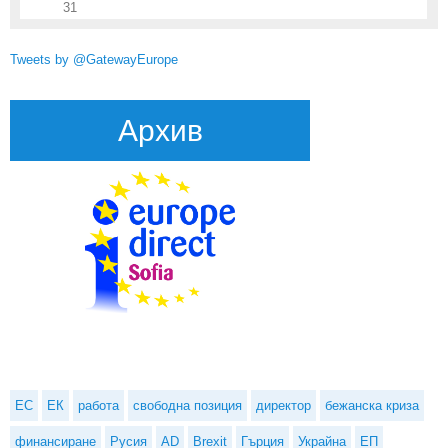
31
Tweets by @GatewayEurope
Архив
ЕС
ЕК
работа
свободна позиция
директор
бежанска криза
финансиране
Русия
AD
Brexit
Гърция
Украйна
ЕП