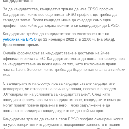
Кандидатстване
За да кандидатства, кандидатът трябва да има EPSO профил.
Кандидатите, които все още нямат EPSO профил, ще трябва да
създадат такъв. Всеки кандидат може да създаде само един
профил, чрез който да подава всичките си кандидатури до EPSO.
Кандидатите трябва да кандидатстват по електронен път на
уебсайта на EPSO
до
22 ноември 2022 г. в 12:00 ч. (на обяд),
брюкселско време.
Онлайн формулярът за кандидатстване е достъпен на 24-те
официални езика на ЕС. Кандидатите могат да попълнят формуляра
за кандидатстване на всеки един от тях, като изключение прави
частта Talent Screener, която трябва да бъде попълнена на английски
език.
С валидирането на формуляра за кандидатстване кандидатите
декларират, че отговарят на всички условия, посочени в раздел
„Отговарям ли на условията за кандидатстване?“. След като
валидират формуляра си за кандидатстване, кандидатите няма да
могат правят повече промени в него. Тяхно задължение е да
попълнят и валидират кандидатурите си до крайния срок.
Кандидатите трябва да качат в своя EPSO профил сканирани копия
на удостоверителните документи, подкрепящи заявеното в техния