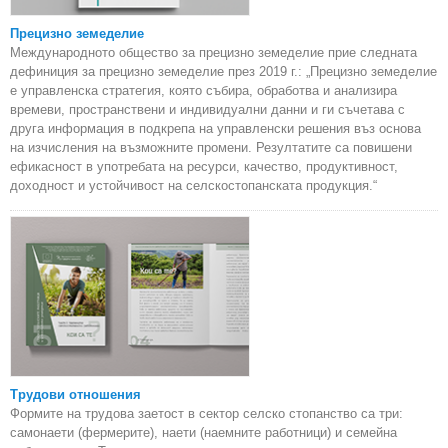
Прецизно земеделие
Международното общество за прецизно земеделие прие следната
дефиниция за прецизно земеделие през 2019 г.: „Прецизно земеделие
е управленска стратегия, която събира, обработва и анализира
времеви, пространствени и индивидуални данни и ги съчетава с
друга информация в подкрепа на управленски решения въз основа
на изчисления на възможните промени. Резултатите са повишени
ефикасност в употребата на ресурси, качество, продуктивност,
доходност и устойчивост на селскостопанската продукция.“
Трудови отношения
Формите на трудова заетост в сектор селско стопанство са три:
самонаети (фермерите), наети (наемните работници) и семейна