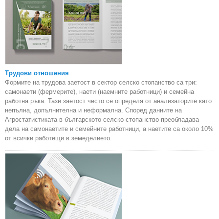
Трудови отношения
Формите на трудова заетост в сектор селско стопанство са три:
самонаети (фермерите), наети (наемните работници) и семейна
работна ръка. Тази заетост често се определя от анализаторите като
непълна, допълнителна и неформална. Според данните на
Агростатистиката в българското селско стопанство преобладава
дела на самонаетите и семейните работници, а наетите са около 10%
от всички работещи в земеделието.