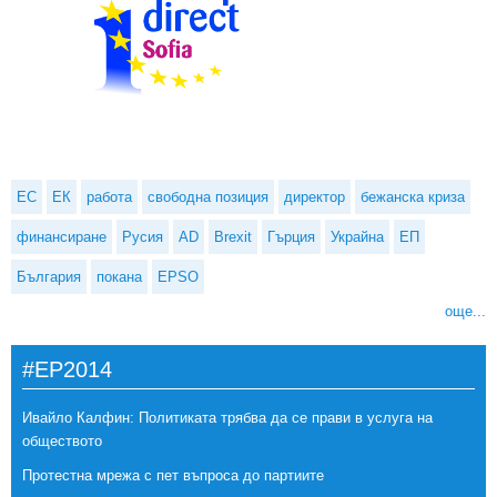
ЕС
ЕК
работа
свободна позиция
директор
бежанска криза
финансиране
Русия
AD
Brexit
Гърция
Украйна
ЕП
България
покана
EPSO
още...
#EP2014
Ивайло Калфин: Политиката трябва да се прави в услуга на
обществото
Протестна мрежа с пет въпроса до партиите