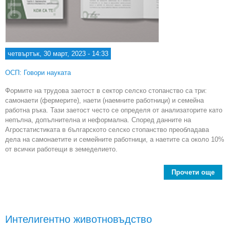
четвъртък, 30 март, 2023 - 14:33
ОСП: Говори науката
Формите на трудова заетост в сектор селско стопанство са три:
самонаети (фермерите), наети (наемните работници) и семейна
работна ръка. Тази заетост често се определя от анализаторите като
непълна, допълнителна и неформална. Според данните на
Агростатистиката в българското селско стопанство преобладава
дела на самонаетите и семейните работници, а наетите са около 10%
от всички работещи в земеделието.
Прочети още
Т
отн
Интелигентно животновъдство