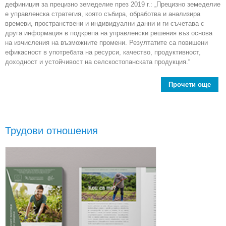
дефиниция за прецизно земеделие през 2019 г.: „Прецизно земеделие
е управленска стратегия, която събира, обработва и анализира
времеви, пространствени и индивидуални данни и ги съчетава с
друга информация в подкрепа на управленски решения въз основа
на изчисления на възможните промени. Резултатите са повишени
ефикасност в употребата на ресурси, качество, продуктивност,
доходност и устойчивост на селскостопанската продукция.“
Прочети още
Пре
зем
Трудови отношения