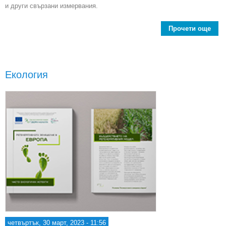
и други свързани измервания.
Прочети още
И
жив
Екология
четвъртък, 30 март, 2023 - 11:56