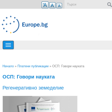
Премини към основното съдържание
Форма за търсене
Начало
»
Платени публикации
» ОСП: Говори науката
Вие сте тук
ОСП: Говори науката
Регенеративно земеделие