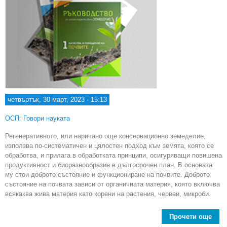
четвъртък, 30 март, 2023 - 15:13
ОСП: Говори науката
Регенеративното, или наричано още консервационно земеделие,
използва по-систематичен и цялостен подход към земята, която се
обработва, и прилага в обработката принципи, осигуряващи повишена
продуктивност и биоразнообразие в дългосрочен план. В основата
му стои доброто състояние и функциониране на почвите. Доброто
състояние на почвата зависи от органичната материя, която включва
всякаква жива материя като корени на растения, червеи, микроби.
Прочети още
Реге