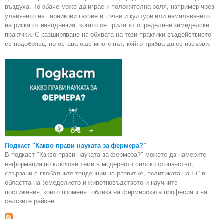
въздуха. То обаче може да играе и положителна роля, например чрез
улавянето на парникови газове в почви и култури или намаляването
на риска от наводнения, когато се прилагат определени земеделски
практики. С разширяване на обхвата на тези практики въздействието
се подобрява, но остава още много път, който трябва да се извърви.
Подкаст "Какво прави науката за фермера?"
В подкаст "Какво прави науката за фермера?" можете да намерите
информация по ключови теми в модерното селско стопанство,
свързани с глобалните тенденции на развитие, политиката на ЕС в
областта на земеделието и животновъдството и научните
постижения, които променят облика на фермерската професия и на
селските райони.