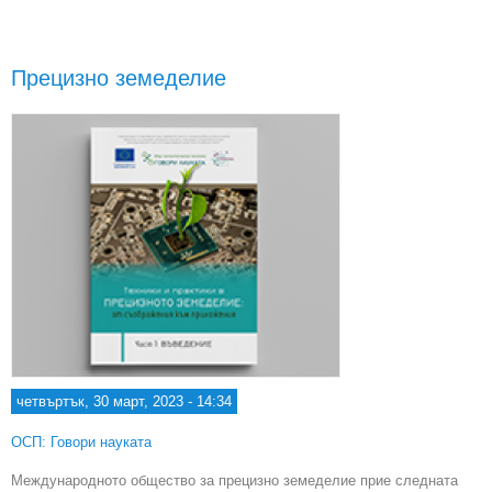
Прецизно земеделие
четвъртък, 30 март, 2023 - 14:34
ОСП: Говори науката
Международното общество за прецизно земеделие прие следната