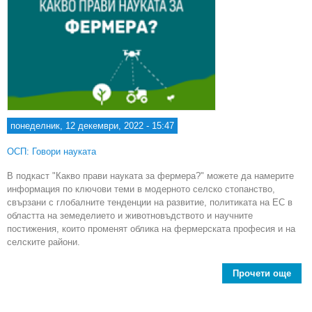
понеделник, 12 декември, 2022 - 15:47
ОСП: Говори науката
В подкаст "Какво прави науката за фермера?" можете да намерите
информация по ключови теми в модерното селско стопанство,
свързани с глобалните тенденции на развитие, политиката на ЕС в
областта на земеделието и животновъдството и научните
постижения, които променят облика на фермерската професия и на
селските райони.
Прочети още
П