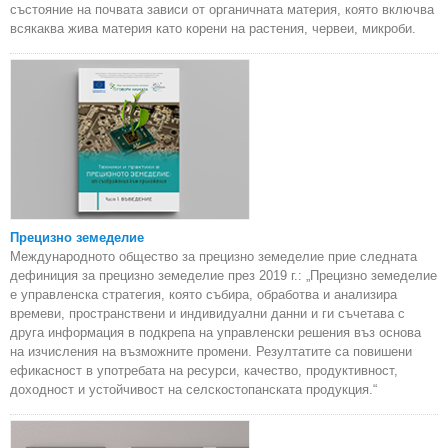
състояние на почвата зависи от органичната материя, която включва
всякаква жива материя като корени на растения, червеи, микроби.
Прецизно земеделие
Международното общество за прецизно земеделие прие следната
дефиниция за прецизно земеделие през 2019 г.: „Прецизно земеделие
е управленска стратегия, която събира, обработва и анализира
времеви, пространствени и индивидуални данни и ги съчетава с
друга информация в подкрепа на управленски решения въз основа
на изчисления на възможните промени. Резултатите са повишени
ефикасност в употребата на ресурси, качество, продуктивност,
доходност и устойчивост на селскостопанската продукция.“