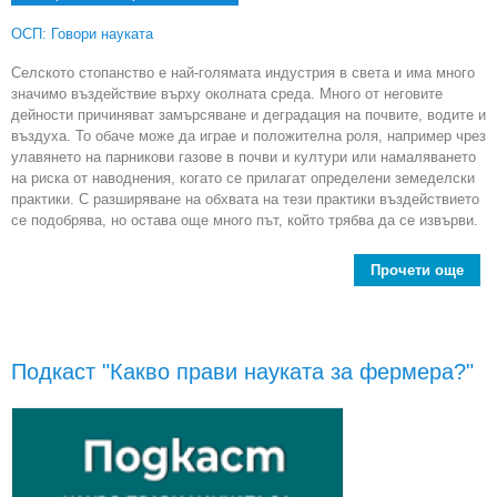
ОСП: Говори науката
Селското стопанство е най-голямата индустрия в света и има много
значимо въздействие върху околната среда. Много от неговите
дейности причиняват замърсяване и деградация на почвите, водите и
въздуха. То обаче може да играе и положителна роля, например чрез
улавянето на парникови газове в почви и култури или намаляването
на риска от наводнения, когато се прилагат определени земеделски
практики. С разширяване на обхвата на тези практики въздействието
се подобрява, но остава още много път, който трябва да се извърви.
Прочети още
Еко
Подкаст "Какво прави науката за фермера?"