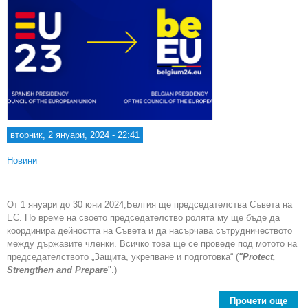
вторник, 2 януари, 2024 - 22:41
Новини
От 1 януари до 30 юни 2024,Белгия ще председателства Съвета на
ЕС. По време на своето председателство ролята му ще бъде да
координира дейността на Съвета и да насърчава сътрудничеството
между държавите членки. Всичко това ще се проведе под мотото на
председателството „Защита, укрепване и подготовка“ (
"Protect,
Strengthen and Prepare
".)
Прочети още
a