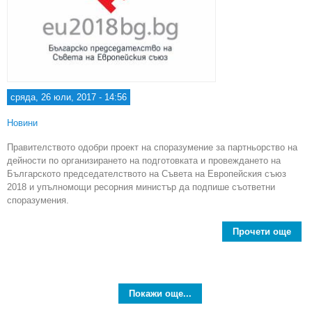
сряда, 26 юли, 2017 - 14:56
Новини
Правителството одобри проект на споразумение за партньорство на
дейности по организирането на подготовката и провеждането на
Българското председателството на Съвета на Европейския съюз
2018 и упълномощи ресорния министър да подпише съответни
споразумения.
Прочети още
abo
спо
п
Покажи още...
пред