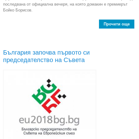
последвана от официална вечеря, на която домакин е премиерът
Бойко Борисов.
Прочети още
Пр
чле
България започва първото си
председателство на Съвета
от
пред
на 