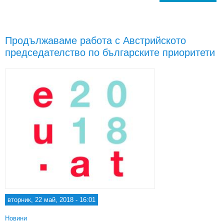
пред
Продължаваме работа с Австрийското
председателство по българските приоритети
вторник, 22 май, 2018 - 16:01
Новини