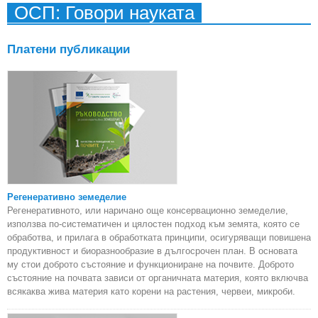
ОСП: Говори науката
на 
Платени публикации
Регенеративно земеделие
Регенеративното, или наричано още консервационно земеделие,
използва по-систематичен и цялостен подход към земята, която се
обработва, и прилага в обработката принципи, осигуряващи повишена
продуктивност и биоразнообразие в дългосрочен план. В основата
му стои доброто състояние и функциониране на почвите. Доброто
състояние на почвата зависи от органичната материя, която включва
всякаква жива материя като корени на растения, червеи, микроби.