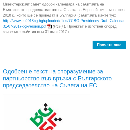
Министерският съвет одобри календара на събитията на
Българското председателство на Съвета на Европейския съюз през
2018 г., които ще се проведат в България (събитията вижте тук:
http://www.eu2018bg.bg/uploaded/files/77-BG-Presidency-Draft-Calendar-
31-07-2017-bg-version.pdf
(PDF)
). Проектът е изготвен според
заявените събития към 31 юли 2017 г.
Прочети още
Ми
с
Одобрен е текст на споразумение за
партньорство във връзка с Българскотo
пред
председателство на Съвета на ЕС