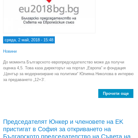
сряда, 2 май, 2018 - 15:48
Новини
До момента Българското европредседателство може да получи
оценка 4,5. Това каза директорът на портал „Европа“ и фондация
„Център за модернизиране на политики“ Юлияна Николова в интервю
за предаването „12+3‘.
Прочети още
евро
може
Председателят Юнкер и членовете на ЕK
пристигат в София за откриването на
З
Българското председателство на Съвета на