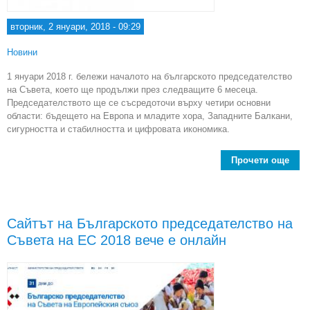
вторник, 2 януари, 2018 - 09:29
Новини
1 януари 2018 г. бележи началото на българското председателство
на Съвета, което ще продължи през следващите 6 месеца.
Председателството ще се съсредоточи върху четири основни
области: бъдещето на Европа и младите хора, Западните Балкани,
сигурността и стабилността и цифровата икономика.
Прочети още
ab
пред
Сайтът на Българското председателство на
Съвета на ЕС 2018 вече е онлайн