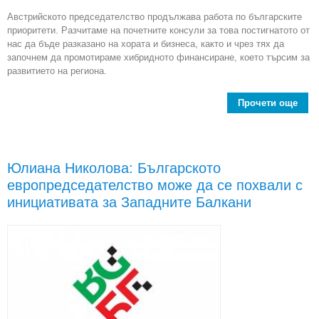
Австрийското председателство продължава работа по българските
приоритети. Разчитаме на почетните консули за това постигнатото от
нас да бъде разказано на хората и бизнеса, както и чрез тях да
започнем да промотираме хибридното финансиране, което търсим за
развитието на региона.
Прочети още
Пр
А
пред
Юлиана Николова: Българското
по
европредседателство може да се похвали с
инициативата за Западните Балкани