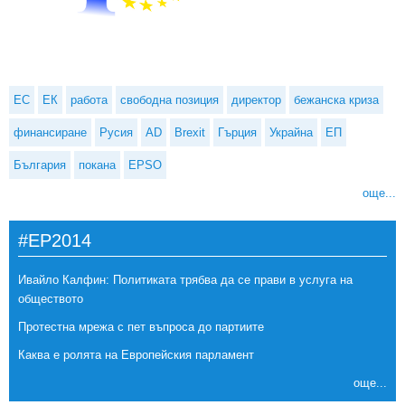
ЕС
ЕК
работа
свободна позиция
директор
бежанска криза
финансиране
Русия
AD
Brexit
Гърция
Украйна
ЕП
България
покана
EPSO
още...
#EP2014
Ивайло Калфин: Политиката трябва да се прави в услуга на
обществото
Протестна мрежа с пет въпроса до партиите
Каква е ролята на Европейския парламент
още...