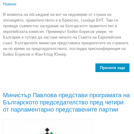
Новини
В момента на обсъждане на вот на недоверие от страна на
опозицията, правителството е в Брюксел, съобщи БНТ. Там се
проведе съвместно заседание на българското правителство и
европейската комисия. Премиерът Бойко Борисов увери, че
България е готова да застане начело на Съвета на Европейския
съюз. Българските министри представиха приоритетите на страната
ни по време на председателството, последва пресконференция на
Бойко Борисов и Жан-Клод Юнкер.
Прочети още
Бъл
прав
с
Министър Павлова представи програмата на
за
Българското председателство пред четири
от парламентарно представените партии