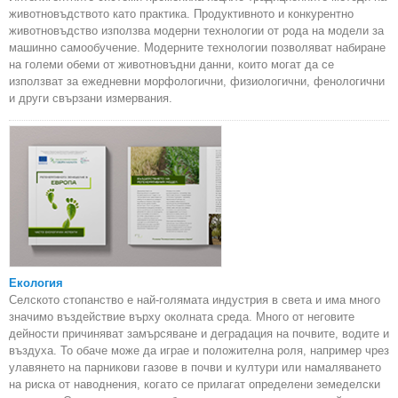
животновъдството като практика. Продуктивното и конкурентно
животновъдство използва модерни технологии от рода на модели за
машинно самообучение. Модерните технологии позволяват набиране
на големи обеми от животновъдни данни, които могат да се
използват за ежедневни морфологични, физиологични, фенологични
и други свързани измервания.
Екология
Селското стопанство е най-голямата индустрия в света и има много
значимо въздействие върху околната среда. Много от неговите
дейности причиняват замърсяване и деградация на почвите, водите и
въздуха. То обаче може да играе и положителна роля, например чрез
улавянето на парникови газове в почви и култури или намаляването
на риска от наводнения, когато се прилагат определени земеделски