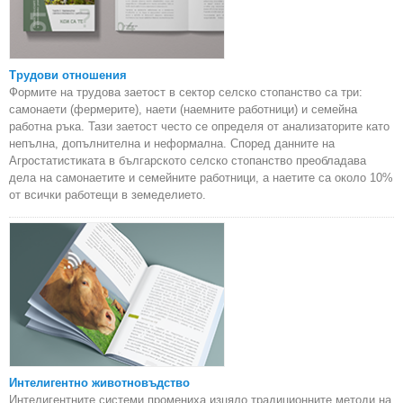
Трудови отношения
Формите на трудова заетост в сектор селско стопанство са три:
самонаети (фермерите), наети (наемните работници) и семейна
работна ръка. Тази заетост често се определя от анализаторите като
непълна, допълнителна и неформална. Според данните на
Агростатистиката в българското селско стопанство преобладава
дела на самонаетите и семейните работници, а наетите са около 10%
от всички работещи в земеделието.
Интелигентно животновъдство
Интелигентните системи промениха изцяло традиционните методи на