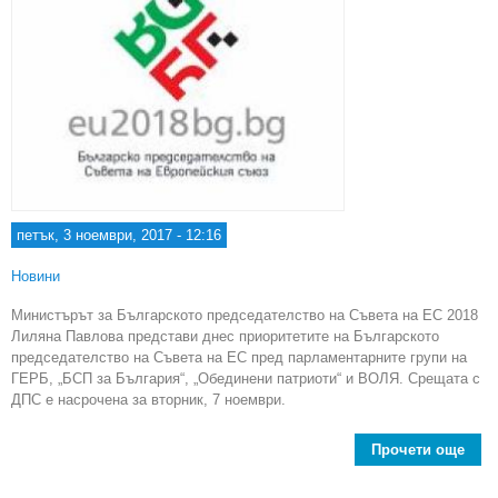
петък, 3 ноември, 2017 - 12:16
Новини
Министърът за Българското председателство на Съвета на ЕС 2018
Лиляна Павлова представи днес приоритетите на Българското
председателство на Съвета на ЕС пред парламентарните групи на
ГЕРБ, „БСП за България“, „Обединени патриоти“ и ВОЛЯ. Срещата с
ДПС е насрочена за вторник, 7 ноември.
Прочети още
abo