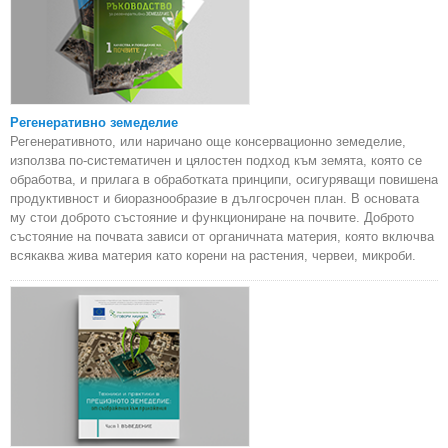
Регенеративно земеделие
Регенеративното, или наричано още консервационно земеделие,
използва по-систематичен и цялостен подход към земята, която се
обработва, и прилага в обработката принципи, осигуряващи повишена
продуктивност и биоразнообразие в дългосрочен план. В основата
му стои доброто състояние и функциониране на почвите. Доброто
състояние на почвата зависи от органичната материя, която включва
всякаква жива материя като корени на растения, червеи, микроби.