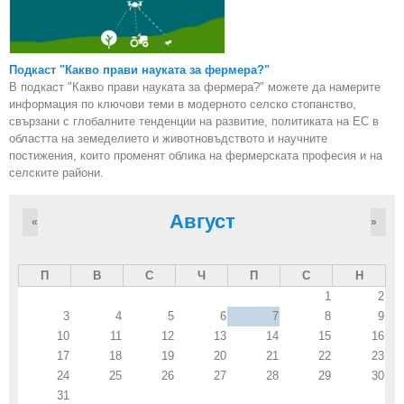
Подкаст "Какво прави науката за фермера?"
В подкаст "Какво прави науката за фермера?" можете да намерите
информация по ключови теми в модерното селско стопанство,
свързани с глобалните тенденции на развитие, политиката на ЕС в
областта на земеделието и животновъдството и научните
постижения, които променят облика на фермерската професия и на
селските райони.
Август
«
»
П
В
С
Ч
П
С
Н
1
2
3
4
5
6
7
8
9
10
11
12
13
14
15
16
17
18
19
20
21
22
23
24
25
26
27
28
29
30
31