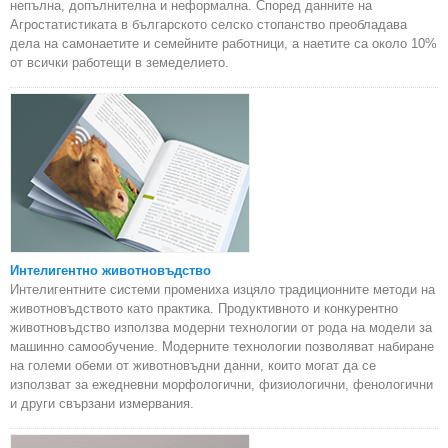
непълна, допълнителна и неформална. Според данните на
Агростатистиката в българското селско стопанство преобладава
дела на самонаетите и семейните работници, а наетите са около 10%
от всички работещи в земеделието.
Интелигентно животновъдство
Интелигентните системи промениха изцяло традиционните методи на
животновъдството като практика. Продуктивното и конкурентно
животновъдство използва модерни технологии от рода на модели за
машинно самообучение. Модерните технологии позволяват набиране
на големи обеми от животновъдни данни, които могат да се
използват за ежедневни морфологични, физиологични, фенологични
и други свързани измервания.