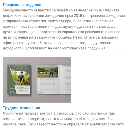
Прецизно земеделие
Международното общество за прецизно земеделие прие следната
дефиниция за прецизно земеделие през 2019 г.: „Прецизно земеделие
е управленска стратегия, която събира, обработва и анализира
времеви, пространствени и индивидуални данни и ги съчетава с
друга информация в подкрепа на управленски решения въз основа
на изчисления на възможните промени. Резултатите са повишени
ефикасност в употребата на ресурси, качество, продуктивност,
доходност и устойчивост на селскостопанската продукция.“
Трудови отношения
Формите на трудова заетост в сектор селско стопанство са три:
самонаети (фермерите), наети (наемните работници) и семейна
работна ръка. Тази заетост често се определя от анализаторите като