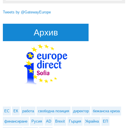
Tweets by @GatewayEurope
Архив
ЕС
ЕК
работа
свободна позиция
директор
бежанска криза
финансиране
Русия
AD
Brexit
Гърция
Украйна
ЕП