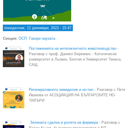
понеделник, 12 декември, 2022 - 15:47
Секция:
ОСП: Говори науката
Постиженията на интелигентното животновъдство
-
Разговор с проф. Даниел Беркманс - Католически
университет в Льовен, Белгия и Университет Тенеси,
САЩ
Регенеративното земеделие и но-тил
- Разговор с Петя
Иванова от АСОЦИАЦИЯ НА БЪЛГАРСКИТЕ НО-
ТИЛЪРИ
Зелената сделка и ролята на фермера
- Разговор с
Радан Кънев, български представител в ЕП