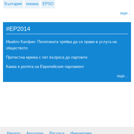
България
покана
EPSO
още...
#EP2014
Ивайло Калфин: Политиката трябва да се прави в услуга на
обществото
Протестна мрежа с пет въпроса до партиите
Каква е ролята на Европейския парламент
още...
Начало
Актуално
Ресурси
Инициативи