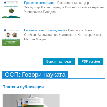
Прецизно земеделие
- Разговор с гл. ас. д-р
Звездомир Желев, катедра Фитопатология на Аграрен
Университет Пловдив
Регенеративното земеделие
- Разговор с Тома
Стайков, Асоциация на българските Но тилъри и арх.
Мартин Микуш
Версия за печат
PDF version
ОСП: Говори науката
Платени публикации