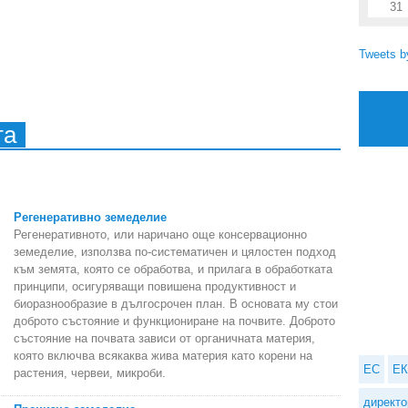
31
Tweets 
та
Регенеративно земеделие
Регенеративното, или наричано още консервационно
земеделие, използва по-систематичен и цялостен подход
към земята, която се обработва, и прилага в обработката
принципи, осигуряващи повишена продуктивност и
биоразнообразие в дългосрочен план. В основата му стои
доброто състояние и функциониране на почвите. Доброто
състояние на почвата зависи от органичната материя,
която включва всякаква жива материя като корени на
ЕС
ЕК
растения, червеи, микроби.
директо