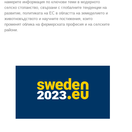
намерите информация по ключови теми в модерното
селско стопанство, свързани с глобалните тенденции на
развитие, политиката на ЕС в областта на земеделието и
животновъдството и научните постижения, които
променят облика на фермерската професия и на селските
райони.