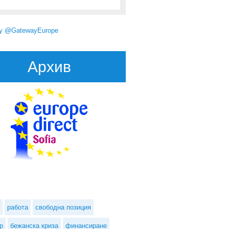
by @GatewayEurope
Архив
работа
свободна позиция
р
бежанска криза
финансиране