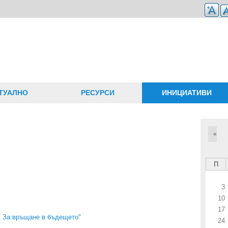
ТУАЛНО
РЕСУРСИ
ИНИЦИАТИВИ
«
П
3
10
17
 За:връщане в бъдещето"
24