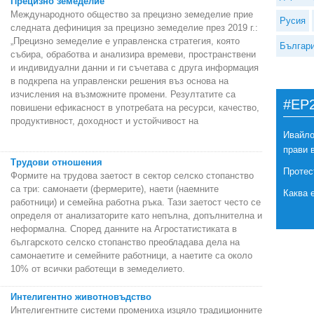
Прецизно земеделие
Международното общество за прецизно земеделие прие
Русия
следната дефиниция за прецизно земеделие през 2019 г.:
„Прецизно земеделие е управленска стратегия, която
Българ
събира, обработва и анализира времеви, пространствени
и индивидуални данни и ги съчетава с друга информация
в подкрепа на управленски решения въз основа на
изчисления на възможните промени. Резултатите са
#EP
повишени ефикасност в употребата на ресурси, качество,
продуктивност, доходност и устойчивост на
Ивайло
прави 
Трудови отношения
Протес
Формите на трудова заетост в сектор селско стопанство
са три: самонаети (фермерите), наети (наемните
Каква 
работници) и семейна работна ръка. Тази заетост често се
определя от анализаторите като непълна, допълнителна и
неформална. Според данните на Агростатистиката в
българското селско стопанство преобладава дела на
самонаетите и семейните работници, а наетите са около
10% от всички работещи в земеделието.
Интелигентно животновъдство
Интелигентните системи промениха изцяло традиционните