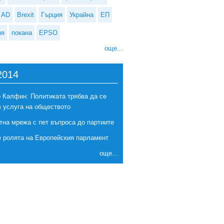
AD
Brexit
Гърция
Украйна
ЕП
ия
покана
EPSO
още...
2014
 Калфин: Политиката трябва да се
в услуга на обществото
тна мрежа с пет въпроса до партиите
е ролята на Европейския парламент
още...