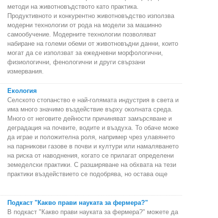
методи на животновъдството като практика.
Продуктивното и конкурентно животновъдство използва
модерни технологии от рода на модели за машинно
самообучение. Модерните технологии позволяват
набиране на големи обеми от животновъдни данни, които
могат да се използват за ежедневни морфологични,
физиологични, фенологични и други свързани
измервания.
Екология
Селското стопанство е най-голямата индустрия в света и
има много значимо въздействие върху околната среда.
Много от неговите дейности причиняват замърсяване и
деградация на почвите, водите и въздуха. То обаче може
да играе и положителна роля, например чрез улавянето
на парникови газове в почви и култури или намаляването
на риска от наводнения, когато се прилагат определени
земеделски практики. С разширяване на обхвата на тези
практики въздействието се подобрява, но остава още
Подкаст "Какво прави науката за фермера?"
В подкаст "Какво прави науката за фермера?" можете да