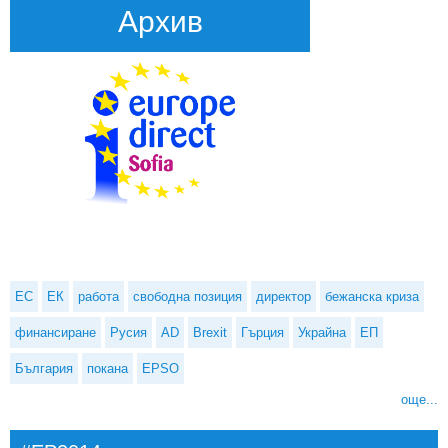
Архив
ЕС
ЕК
работа
свободна позиция
директор
бежанска криза
финансиране
Русия
AD
Brexit
Гърция
Украйна
ЕП
България
покана
EPSO
още...