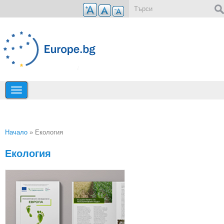
Премини към основното съдържание
Форма за търсене
Начало
» Екология
Вие сте тук
Екология