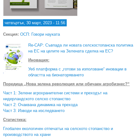
четвъртък, 30 март, 2023 - 11:56
Секция:
ОСП: Говори науката
Re-CAP: Съвпада ли новата селскостопанска политика
на ЕС на целите на Зелената сделка на ЕС?
Иновация:
Уеб платформа с „готови за използване“ иновации в
областта на бионаторяването
Поредица „Нова зелена революция или обичаен агробизнес?“
Част 1: Зелени агрохранителни системи и преходът на
нидерландското селско стопанство
Част 2: Очаквана динамика на прехода
Част 3: Изводи на изследването
Статистика:
Глобален екологичен отпечатък на селското стопанство и
производството на храни