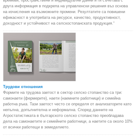
времеви, пространствени и индивидуални данни и ги съчетава с
друга информация в подкрепа на управленски решения въз основа
на изчисления на възможните промени. Резултатите са повишени
ефикасност в употребата на ресурси, качество, продуктивност,
доходност и устойчивост на селскостопанската продукция.“
Трудови отношения
Формите на трудова заетост в сектор селско стопанство са три:
самонаети (фермерите), наети (наемните работници) и семейна
работна ръка. Тази заетост често се определя от анализаторите като
непълна, допълнителна и неформална. Според данните на
Агростатистиката в българското селско стопанство преобладава
дела на самонаетите и семейните работници, а наетите са около 10%
от всички работещи в земеделието.