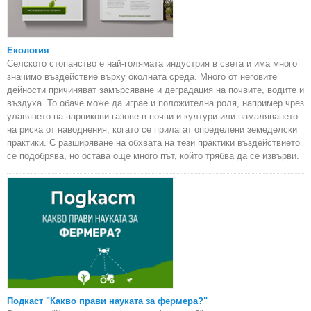
Екология
Селското стопанство е най-голямата индустрия в света и има много
значимо въздействие върху околната среда. Много от неговите
дейности причиняват замърсяване и деградация на почвите, водите и
въздуха. То обаче може да играе и положителна роля, например чрез
улавянето на парникови газове в почви и култури или намаляването
на риска от наводнения, когато се прилагат определени земеделски
практики. С разширяване на обхвата на тези практики въздействието
се подобрява, но остава още много път, който трябва да се извърви.
Подкаст "Какво прави науката за фермера?"