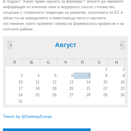
В подкаст "Какво прави науката за фермера?" можете да намерите
информация по ключови теми в модерното селско стопанство,
свързани с глобалните тенденции на развитие, политиката на ЕС в
областта на земеделието и животновъдството и научните
постижения, които променят облика на фермерската професия и на
селските райони.
Август
«
»
П
В
С
Ч
П
С
Н
1
2
3
4
5
6
7
8
9
10
11
12
13
14
15
16
17
18
19
20
21
22
23
24
25
26
27
28
29
30
31
Tweets by @GatewayEurope