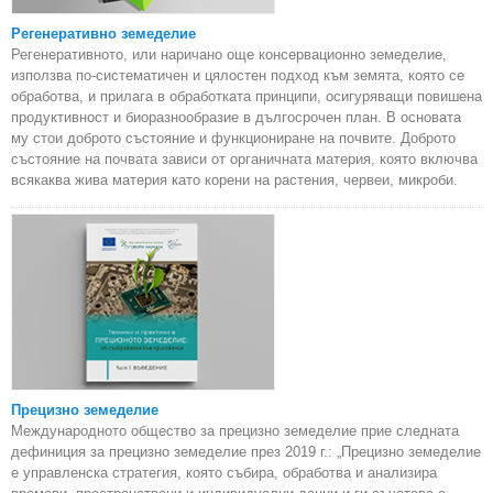
Регенеративно земеделие
Регенеративното, или наричано още консервационно земеделие,
използва по-систематичен и цялостен подход към земята, която се
обработва, и прилага в обработката принципи, осигуряващи повишена
продуктивност и биоразнообразие в дългосрочен план. В основата
му стои доброто състояние и функциониране на почвите. Доброто
състояние на почвата зависи от органичната материя, която включва
всякаква жива материя като корени на растения, червеи, микроби.
Прецизно земеделие
Международното общество за прецизно земеделие прие следната
дефиниция за прецизно земеделие през 2019 г.: „Прецизно земеделие
е управленска стратегия, която събира, обработва и анализира