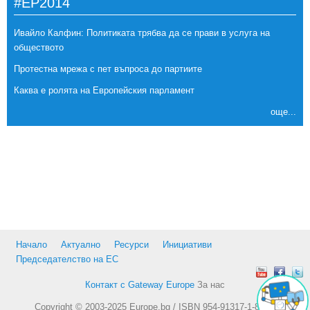
#EP2014
Ивайло Калфин: Политиката трябва да се прави в услуга на
обществото
Протестна мрежа с пет въпроса до партиите
Каква е ролята на Европейския парламент
още...
Начало
Актуално
Ресурси
Инициативи
Председателство на ЕС
Контакт с Gateway Europe
За нас
Copyright © 2003-2025 Europe.bg / ISBN 954-91317-1-8