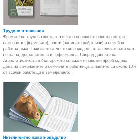
Трудови отношения
Формите на трудова заетост в сектор селско стопанство са три:
самонаети (фермерите), наети (наемните работници) и семейна
работна ръка. Тази заетост често се определя от анализаторите като
непълна, допълнителна и неформална. Според данните на
Агростатистиката в българското селско стопанство преобладава
дела на самонаетите и семейните работници, а наетите са около 10%
от всички работещи в земеделието.
Интелигентно животновъдство