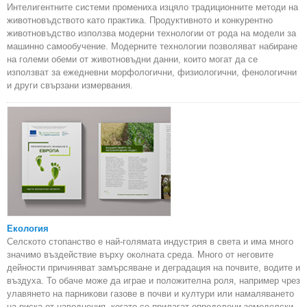
Интелигентните системи промениха изцяло традиционните методи на
животновъдството като практика. Продуктивното и конкурентно
животновъдство използва модерни технологии от рода на модели за
машинно самообучение. Модерните технологии позволяват набиране
на големи обеми от животновъдни данни, които могат да се
използват за ежедневни морфологични, физиологични, фенологични
и други свързани измервания.
Екология
Селското стопанство е най-голямата индустрия в света и има много
значимо въздействие върху околната среда. Много от неговите
дейности причиняват замърсяване и деградация на почвите, водите и
въздуха. То обаче може да играе и положителна роля, например чрез
улавянето на парникови газове в почви и култури или намаляването
на риска от наводнения, когато се прилагат определени земеделски