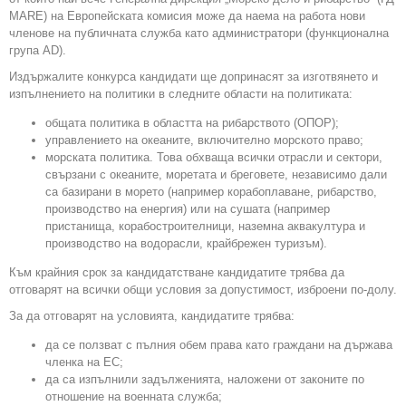
MARE) на Европейската комисия може да наема на работа нови
членове на публичната служба като администратори (функционална
група AD).
Издържалите конкурса кандидати ще допринасят за изготвянето и
изпълнението на политики в следните области на политиката:
общата политика в областта на рибарството (ОПОР);
управлението на океаните, включително морското право;
морската политика. Това обхваща всички отрасли и сектори,
свързани с океаните, моретата и бреговете, независимо дали
са базирани в морето (например корабоплаване, рибарство,
производство на енергия) или на сушата (например
пристанища, корабостроителници, наземна аквакултура и
производство на водорасли, крайбрежен туризъм).
Към крайния срок за кандидатстване кандидатите трябва да
отговарят на всички общи условия за допустимост, изброени по-долу.
За да отговарят на условията, кандидатите трябва:
да се ползват с пълния обем права като граждани на държава
членка на ЕС;
да са изпълнили задълженията, наложени от законите по
отношение на военната служба;