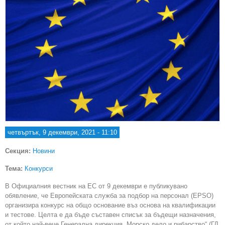
четвъртък, 9 декември, 2021 - 11:10
Секция:
Новини
Тема:
Конкурси
В Официалния вестник на ЕС от 9 декември е публикувано
обявление, че Европейската служба за подбор на персонал (EPSO)
организира конкурс на общо основание въз основа на квалификации
и тестове. Целта е да бъде съставен списък за бъдещи назначения,
от който най-вече Генерална дирекция „Морско дело и рибарство“ (ГД