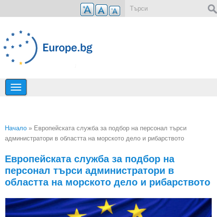
Премини към основното съдържание
Форма за търсене
Начало
» Европейската служба за подбор на персонал търси
администратори в областта на морското дело и рибарството
Вие сте тук
Европейската служба за подбор на
персонал търси администратори в
областта на морското дело и рибарството