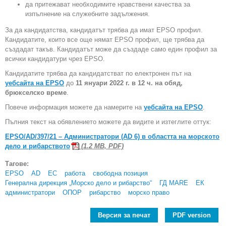
да притежават необходимите нравствени качества за
изпълнение на служебните задължения.
За да кандидатства, кандидатът трябва да имат EPSO профил.
Кандидатите, които все още нямат EPSO профил, ще трябва да
създадат такъв. Кандидатът може да създаде само един профил за
всички кандидатури чрез EPSO.
Кандидатите трябва да кандидатстват по електронен път на
уебсайта на EPSO
до
11 януари 2022 г. в 12 ч. на обяд,
брюкселско време
.
Повече информация можете да намерите на
уебсайта на EPSO
.
Пълния текст на обявлението можете да видите и изтеглите оттук:
EPSO/AD/397/21 – Администратори (AD 6) в областта на морското
дело и рибарството
(1.2 MB, PDF)
Тагове:
EPSO
AD
ЕС
работа
свободна позиция
Генерална дирекция „Морско дело и рибарство“
ГД MARE
ЕК
администратори
ОПОР
рибарство
морско право
Версия за печат
PDF version