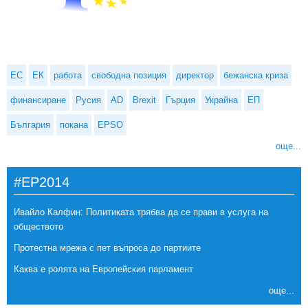
ЕС
ЕК
работа
свободна позиция
директор
бежанска криза
финансиране
Русия
AD
Brexit
Гърция
Украйна
ЕП
България
покана
EPSO
още...
#EP2014
Ивайло Калфин: Политиката трябва да се прави в услуга на
обществото
Протестна мрежа с пет въпроса до партиите
Каква е ролята на Европейския парламент
още...