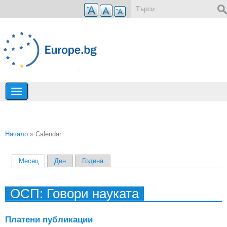
Премини към основното съдържание
Форма за търсене
Начало
» Calendar
Вие сте тук
Месец
(активен раздел)
Ден
Година
Primary tabs
ОСП: Говори науката
Платени публикации