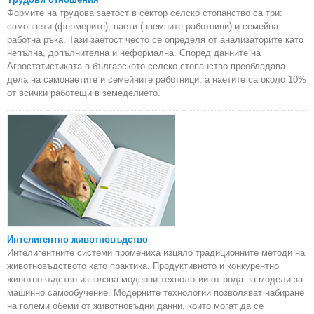
Формите на трудова заетост в сектор селско стопанство са три:
самонаети (фермерите), наети (наемните работници) и семейна
работна ръка. Тази заетост често се определя от анализаторите като
непълна, допълнителна и неформална. Според данните на
Агростатистиката в българското селско стопанство преобладава
дела на самонаетите и семейните работници, а наетите са около 10%
от всички работещи в земеделието.
Интелигентно животновъдство
Интелигентните системи промениха изцяло традиционните методи на
животновъдството като практика. Продуктивното и конкурентно
животновъдство използва модерни технологии от рода на модели за
машинно самообучение. Модерните технологии позволяват набиране
на големи обеми от животновъдни данни, които могат да се