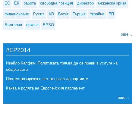
ЕС
ЕК
работа
свободна позиция
директор
бежанска криза
финансиране
Русия
AD
Brexit
Гърция
Украйна
ЕП
България
покана
EPSO
още...
#EP2014
Ивайло Калфин: Политиката трябва да се прави в услуга на
обществото
Протестна мрежа с пет въпроса до партиите
Каква е ролята на Европейския парламент
още...