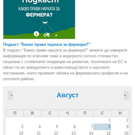
Подкаст "Какво прави науката за фермера?"
В подкаст "Какво прави науката за фермера?" можете да намерите
информация по ключови теми в модерното селско стопанство,
свързани с глобалните тенденции на развитие, политиката на ЕС в
областта на земеделието и животновъдството и научните
постижения, които променят облика на фермерската професия и на
селските райони.
Август
«
»
П
В
С
Ч
П
С
Н
1
2
3
4
5
6
7
8
9
10
11
12
13
14
15
16