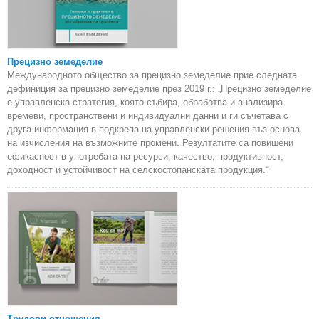
Прецизно земеделие
Международното общество за прецизно земеделие прие следната
дефиниция за прецизно земеделие през 2019 г.: „Прецизно земеделие
е управленска стратегия, която събира, обработва и анализира
времеви, пространствени и индивидуални данни и ги съчетава с
друга информация в подкрепа на управленски решения въз основа
на изчисления на възможните промени. Резултатите са повишени
ефикасност в употребата на ресурси, качество, продуктивност,
доходност и устойчивост на селскостопанската продукция.“
Трудови отношения