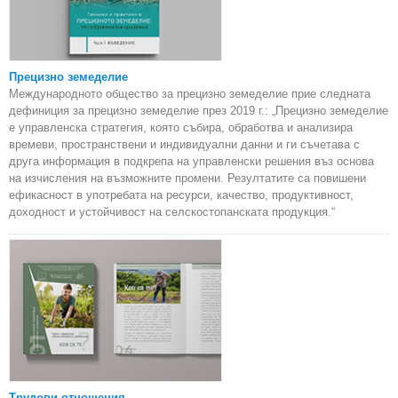
Прецизно земеделие
Международното общество за прецизно земеделие прие следната
дефиниция за прецизно земеделие през 2019 г.: „Прецизно земеделие
е управленска стратегия, която събира, обработва и анализира
времеви, пространствени и индивидуални данни и ги съчетава с
друга информация в подкрепа на управленски решения въз основа
на изчисления на възможните промени. Резултатите са повишени
ефикасност в употребата на ресурси, качество, продуктивност,
доходност и устойчивост на селскостопанската продукция.“
Трудови отношения