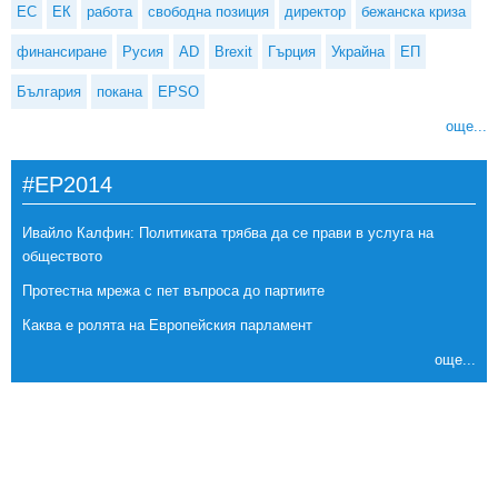
ЕС
ЕК
работа
свободна позиция
директор
бежанска криза
финансиране
Русия
AD
Brexit
Гърция
Украйна
ЕП
България
покана
EPSO
още...
#EP2014
Ивайло Калфин: Политиката трябва да се прави в услуга на
обществото
Протестна мрежа с пет въпроса до партиите
Каква е ролята на Европейския парламент
още...