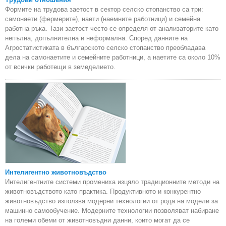
Формите на трудова заетост в сектор селско стопанство са три:
самонаети (фермерите), наети (наемните работници) и семейна
работна ръка. Тази заетост често се определя от анализаторите като
непълна, допълнителна и неформална. Според данните на
Агростатистиката в българското селско стопанство преобладава
дела на самонаетите и семейните работници, а наетите са около 10%
от всички работещи в земеделието.
Интелигентно животновъдство
Интелигентните системи промениха изцяло традиционните методи на
животновъдството като практика. Продуктивното и конкурентно
животновъдство използва модерни технологии от рода на модели за
машинно самообучение. Модерните технологии позволяват набиране
на големи обеми от животновъдни данни, които могат да се