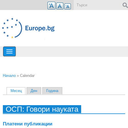
Премини към основното съдържание
Форма за търсене
Начало
» Calendar
Вие сте тук
Месец
(активен раздел)
Ден
Година
Primary tabs
ОСП: Говори науката
Платени публикации