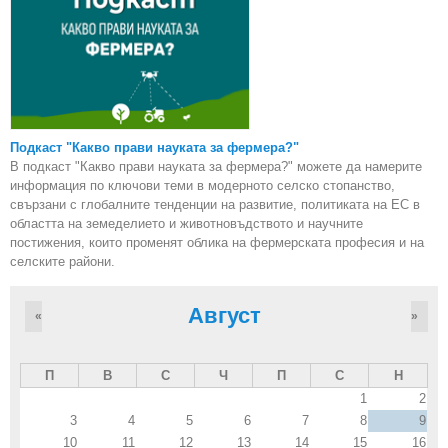
Подкаст "Какво прави науката за фермера?"
В подкаст "Какво прави науката за фермера?" можете да намерите
информация по ключови теми в модерното селско стопанство,
свързани с глобалните тенденции на развитие, политиката на ЕС в
областта на земеделието и животновъдството и научните
постижения, които променят облика на фермерската професия и на
селските райони.
Август
«
»
П
В
С
Ч
П
С
Н
1
2
3
4
5
6
7
8
9
10
11
12
13
14
15
16