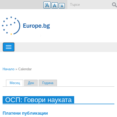
Премини към основното съдържание
Форма за търсене
Начало
» Calendar
Вие сте тук
Месец
(активен раздел)
Ден
Година
Primary tabs
ОСП: Говори науката
Платени публикации