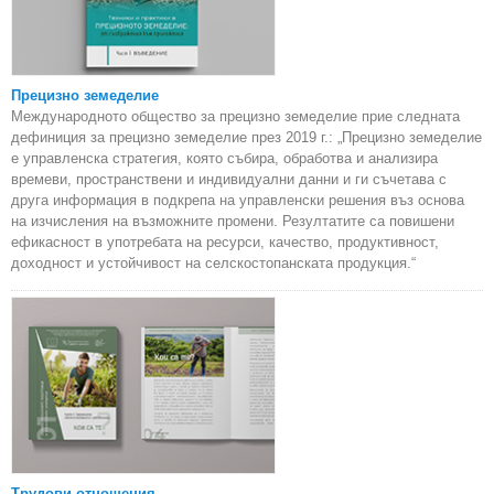
Прецизно земеделие
Международното общество за прецизно земеделие прие следната
дефиниция за прецизно земеделие през 2019 г.: „Прецизно земеделие
е управленска стратегия, която събира, обработва и анализира
времеви, пространствени и индивидуални данни и ги съчетава с
друга информация в подкрепа на управленски решения въз основа
на изчисления на възможните промени. Резултатите са повишени
ефикасност в употребата на ресурси, качество, продуктивност,
доходност и устойчивост на селскостопанската продукция.“
Трудови отношения