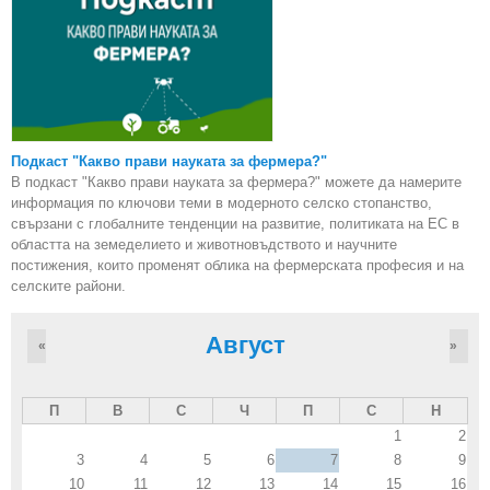
Подкаст "Какво прави науката за фермера?"
В подкаст "Какво прави науката за фермера?" можете да намерите
информация по ключови теми в модерното селско стопанство,
свързани с глобалните тенденции на развитие, политиката на ЕС в
областта на земеделието и животновъдството и научните
постижения, които променят облика на фермерската професия и на
селските райони.
Август
«
»
П
В
С
Ч
П
С
Н
1
2
3
4
5
6
7
8
9
10
11
12
13
14
15
16