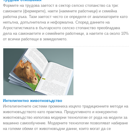
Формите на трудова заетост в сектор селско стопанство са три:
самонаети (фермерите), наети (наемните работници) и семейна
работна ръка. Тази заетост често се определя от анализаторите като
непълна, допълнителна и неформална. Според данните на
Агростатистиката в българското селско стопанство преобладава
дела на самонаетите и семейните работници, а наетите са около 10%
от всички работещи в земеделието.
Интелигентно животновъдство
Интелигентните системи промениха изцяло традиционните методи на
животновъдството като практика. Продуктивното и конкурентно
животновъдство използва модерни технологии от рода на модели за
машинно самообучение. Модерните технологии позволяват набиране
на големи обеми от животновъдни данни, които могат да се