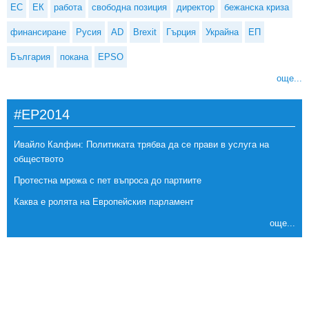
ЕС
ЕК
работа
свободна позиция
директор
бежанска криза
финансиране
Русия
AD
Brexit
Гърция
Украйна
ЕП
България
покана
EPSO
още...
#EP2014
Ивайло Калфин: Политиката трябва да се прави в услуга на
обществото
Протестна мрежа с пет въпроса до партиите
Каква е ролята на Европейския парламент
още...