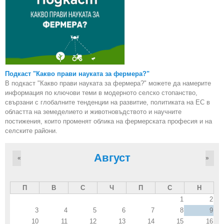
Подкаст "Какво прави науката за фермера?"
В подкаст "Какво прави науката за фермера?" можете да намерите
информация по ключови теми в модерното селско стопанство,
свързани с глобалните тенденции на развитие, политиката на ЕС в
областта на земеделието и животновъдството и научните
постижения, които променят облика на фермерската професия и на
селските райони.
Август
«
»
П
В
С
Ч
П
С
Н
1
2
3
4
5
6
7
8
9
10
11
12
13
14
15
16