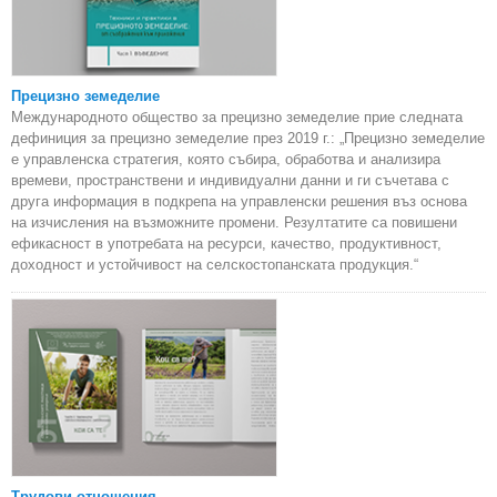
Прецизно земеделие
Международното общество за прецизно земеделие прие следната
дефиниция за прецизно земеделие през 2019 г.: „Прецизно земеделие
е управленска стратегия, която събира, обработва и анализира
времеви, пространствени и индивидуални данни и ги съчетава с
друга информация в подкрепа на управленски решения въз основа
на изчисления на възможните промени. Резултатите са повишени
ефикасност в употребата на ресурси, качество, продуктивност,
доходност и устойчивост на селскостопанската продукция.“
Трудови отношения