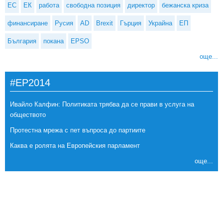
ЕС
ЕК
работа
свободна позиция
директор
бежанска криза
финансиране
Русия
AD
Brexit
Гърция
Украйна
ЕП
България
покана
EPSO
още...
#EP2014
Ивайло Калфин: Политиката трябва да се прави в услуга на
обществото
Протестна мрежа с пет въпроса до партиите
Каква е ролята на Европейския парламент
още...