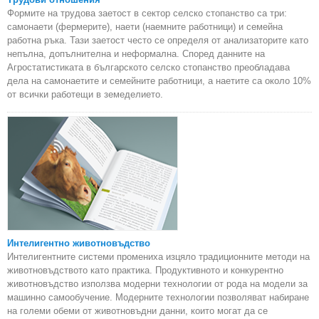
Формите на трудова заетост в сектор селско стопанство са три:
самонаети (фермерите), наети (наемните работници) и семейна
работна ръка. Тази заетост често се определя от анализаторите като
непълна, допълнителна и неформална. Според данните на
Агростатистиката в българското селско стопанство преобладава
дела на самонаетите и семейните работници, а наетите са около 10%
от всички работещи в земеделието.
Интелигентно животновъдство
Интелигентните системи промениха изцяло традиционните методи на
животновъдството като практика. Продуктивното и конкурентно
животновъдство използва модерни технологии от рода на модели за
машинно самообучение. Модерните технологии позволяват набиране
на големи обеми от животновъдни данни, които могат да се