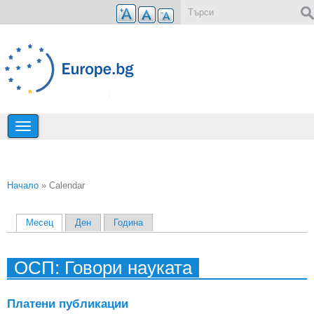
Премини към основното съдържание
Форма за търсене
Начало
» Calendar
Вие сте тук
Месец
(активен раздел)
Ден
Година
Primary tabs
ОСП: Говори науката
Платени публикации