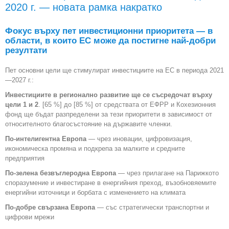
2020 г. — новата рамка накратко
Фокус върху пет инвестиционни приоритета — в
области, в които EC може да постигне най-добри
резултати
Пет основни цели ще стимулират инвестициите на ЕС в периода 2021
—2027 г.:
Инвестициите в регионално развитие ще се съсредочат върху
цели 1 и 2
. [65 %] до [85 %] от средствата от ЕФРР и Кохезионния
фонд ще бъдат разпределени за тези приоритети в зависимост от
относителното благосъстояние на държавите членки.
По-интелигентна Европа
— чрез иновации, цифровизация,
икономическа промяна и подкрепа за малките и средните
предприятия
По-зелена безвъглеродна Европа
— чрез прилагане на Парижкото
споразумение и инвестиране в енергийния преход, възобновяемите
енергийни източници и борбата с изменението на климата
По-добре свързана Европа
— със стратегически транспортни и
цифрови мрежи