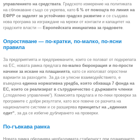
управлението на средствата
. Градското измерение на политиката
на сближаване също се укрепва, като
6 % от помощта по линия на
ЕФРР се заделят за устойчиво градско развитие
и се създава
нова програма за изграждане на мрежи от контакти и капацитет на
градските власти —
Европейската инициатива за градовете
.
Опростяване — по-кратки, по-малко, по-ясни
правила
За предприятията и предприемачите, които се ползват от подкрепата
на ЕС, новата рамка предлага
по-малко бюрокрация и по-прости
начини за искане на плащанията
, като се използват опростени
варианти за разходите. За да се улесни взаимодействието, е
въведена
единна нормативна уредба, която обхваща 7 фонда на
ЕС, които се реализират в сътрудничество с държавите членки
(„споделено управление“). Комисията предлага и по-леки проверки за
програмите с добри резултати, като все повече се разчита на
националните системи и се разширява
принципът на „единния
одит“
, за да се избегне дублирането на проверки.
По-гъвкава рамка
Новата рамка обединява необходимата стабилност при планирането