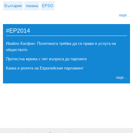
България
покана
EPSO
още...
#EP2014
Ивайло Калфин: Политиката трябва да се прави в услуга на
обществото
Протестна мрежа с пет въпроса до партиите
Каква е ролята на Европейския парламент
още...