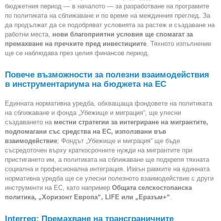
бюджетния период — в началото — за разработване на програмите
по политиката на сближаване и по време на междинния преглед. За
да продължат да се подобряват условията за растеж и създаване на
работни места,
нови благоприятни условия ще спомагат за
премахване на пречките пред инвестициите
. Тяхното изпълнение
ще се наблюдава през целия финансов период.
Повече възможности за полезни взаимодействия
в инструментариума на бюджета на EC
Единната нормативна уредба, обхващаща фондовете на политиката
на сближаване и фонда „Убежище и миграция“, ще улесни
създаването на
местни стратегии за интегриране на мигрантите,
подпомагани със средства на ЕС, използвани във
взаимодействие
; Фондът „Убежище и миграция“ ще бъде
съсредоточен върху краткосрочните нужди на мигрантите при
пристигането им, а политиката на сближаване ще подкрепя тяхната
социална и професионална интеграция. Извън рамките на единната
нормативна уредба ще се улесни полезното взаимодействие с други
инструменти на ЕС, като например
Общата селскостопанска
политика, „Хоризонт Европа“, LIFE или „Еразъм+“
.
Interreg: Премахване на трансграничните