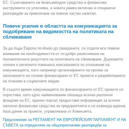
ЕС. Съчетаването на безвъзмездни средства и финансови
инструменти се улеснява, а новата рамка включва и специални
разпоредби за привличане на повече частен капитал.
Повече усилия в областта на комуникацията за
подобряване на видимостта на политиката на
сближаване
За да бъде Европа по-близо до гражданите, се отделя все повече
внимание на необходимостта от по-добро разясняване на
положителните резултати на политиката на сближаване. Държавите
членки и регионите повишиха изискванията по отношение на
комуникацията, като например организирането на прояви за
започването на големи финансирани от ЕС проекти и разработването
на планове в социалните медии.
В същото време комуникацията по финансираните от ЕС проекти се
опростява, като едно наименование обхваща всички различни
фондове на ЕС, единен портал предоставя информация за всички
налични финансови средства за предприятията и се въвежда единна
база данни за проекти, управлявана от Комисията.
Предложение за РЕГЛАМЕНТ НА ЕВРОПЕЙСКИЯ ПАРЛАМЕНТ И НА
СЪВЕТА за определяне на общоприложими разпоредби за