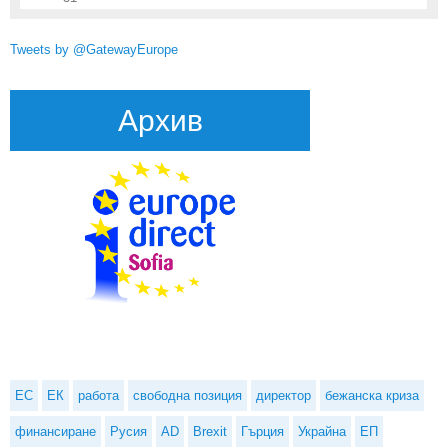
Tweets by @GatewayEurope
Архив
ЕС
ЕК
работа
свободна позиция
директор
бежанска криза
финансиране
Русия
AD
Brexit
Гърция
Украйна
ЕП