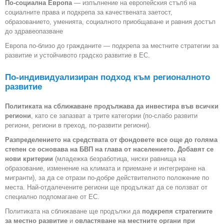
По-социална Европа
— изпълнение на европейския стълб на
социалните права и подкрепа за качествената заетост,
образованието, уменията, социалното приобщаване и равния достъп
до здравеопазване
Европа по-близо до гражданите — подкрепа за местните стратегии за
развитие и устойчивото градско развитие в ЕС.
По-индивидуализиран подход към регионалното
развитие
Политиката на сближаване продължава да инвестира във всички
региони
, като се запазват а трите категории (по-слабо развити
региони, региони в преход, по-развити региони).
Разпределението на средствата от фондовете все още до голяма
степен се основава на БВП на глава от населението. Добавят се
нови критерии
(младежка безработица, ниски равнища на
образование, изменение на климата и приемане и интегриране на
мигранти), за да се отрази по-добре действителното положение по
места. Най-отдалечените региони ще продължат да се ползват от
специално подпомагане от ЕС.
Политиката на сближаване ще продължи да
подкрепя стратегиите
за местно развитие
и
овластяване на местните органи при