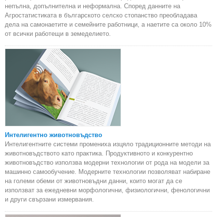
непълна, допълнителна и неформална. Според данните на
Агростатистиката в българското селско стопанство преобладава
дела на самонаетите и семейните работници, а наетите са около 10%
от всички работещи в земеделието.
Интелигентно животновъдство
Интелигентните системи промениха изцяло традиционните методи на
животновъдството като практика. Продуктивното и конкурентно
животновъдство използва модерни технологии от рода на модели за
машинно самообучение. Модерните технологии позволяват набиране
на големи обеми от животновъдни данни, които могат да се
използват за ежедневни морфологични, физиологични, фенологични
и други свързани измервания.