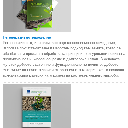
Регенеративно земеделие
Регенеративното, или наричано още консервационно земеделие,
използва по-систематичен и цялостен подход към земята, която се
обработва, и прилага в обработката принципи, осигуряващи повишена
продуктивност и биоразнообразие в дългосрочен план. В основата
му стои доброто състояние и функциониране на почвите. Доброто
състояние на почвата зависи от органичната материя, която включва
всякаква жива материя като корени на растения, червеи, микроби.