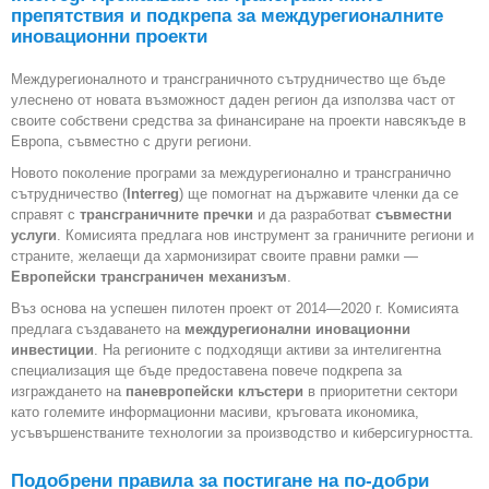
препятствия и подкрепа за междурегионалните
иновационни проекти
Междурегионалното и трансграничното сътрудничество ще бъде
улеснено от новата възможност даден регион да използва част от
своите собствени средства за финансиране на проекти навсякъде в
Европа, съвместно с други региони.
Новото поколение програми за междурегионално и трансгранично
сътрудничество (
Interreg
) ще помогнат на държавите членки да се
справят с
трансграничните пречки
и да разработват
съвместни
услуги
. Комисията предлага нов инструмент за граничните региони и
страните, желаещи да хармонизират своите правни рамки —
Европейски трансграничен механизъм
.
Въз основа на успешен пилотен проект от 2014—2020 г. Комисията
предлага създаването на
междурегионални иновационни
инвестиции
. На регионите с подходящи активи за интелигентна
специализация ще бъде предоставена повече подкрепа за
изграждането на
паневропейски клъстери
в приоритетни сектори
като големите информационни масиви, кръговата икономика,
усъвършенстваните технологии за производство и киберсигурността.
Подобрени правила за постигане на по-добри