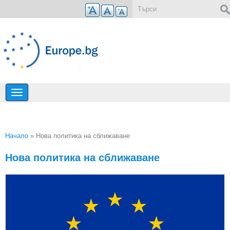
Премини към основното съдържание
Форма за търсене
Начало
» Нова политика на сближаване
Вие сте тук
Нова политика на сближаване