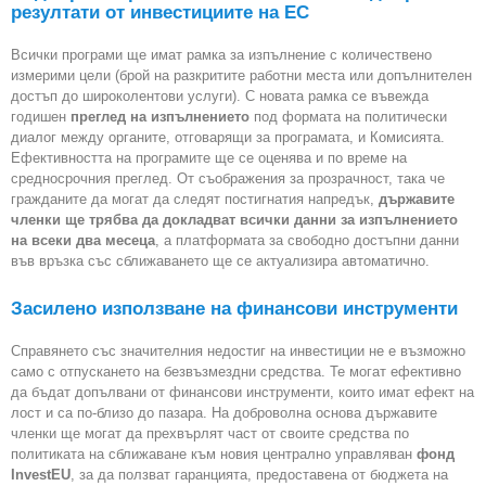
резултати от инвестициите на EC
Всички програми ще имат рамка за изпълнение с количествено
измерими цели (брой на разкритите работни места или допълнителен
достъп до широколентови услуги). С новата рамка се въвежда
годишен
преглед на изпълнението
под формата на политически
диалог между органите, отговарящи за програмата, и Комисията.
Ефективността на програмите ще се оценява и по време на
средносрочния преглед. От съображения за прозрачност, така че
гражданите да могат да следят постигнатия напредък,
държавите
членки ще трябва да докладват всички данни за изпълнението
на всеки два месеца
, а платформата за свободно достъпни данни
във връзка със сближаването ще се актуализира автоматично.
Засилено използване на финансови инструменти
Справянето със значителния недостиг на инвестиции не е възможно
само с отпускането на безвъзмездни средства. Те могат ефективно
да бъдат допълвани от финансови инструменти, които имат ефект на
лост и са по-близо до пазара. На доброволна основа държавите
членки ще могат да прехвърлят част от своите средства по
политиката на сближаване към новия централно управляван
фонд
InvestEU
, за да ползват гаранцията, предоставена от бюджета на