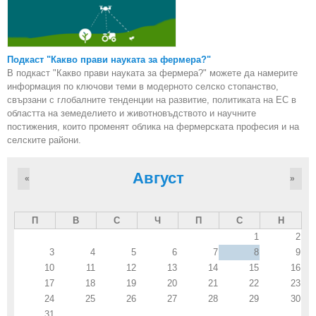
Подкаст "Какво прави науката за фермера?"
В подкаст "Какво прави науката за фермера?" можете да намерите
информация по ключови теми в модерното селско стопанство,
свързани с глобалните тенденции на развитие, политиката на ЕС в
областта на земеделието и животновъдството и научните
постижения, които променят облика на фермерската професия и на
селските райони.
Август
«
»
П
В
С
Ч
П
С
Н
1
2
3
4
5
6
7
8
9
10
11
12
13
14
15
16
17
18
19
20
21
22
23
24
25
26
27
28
29
30
31