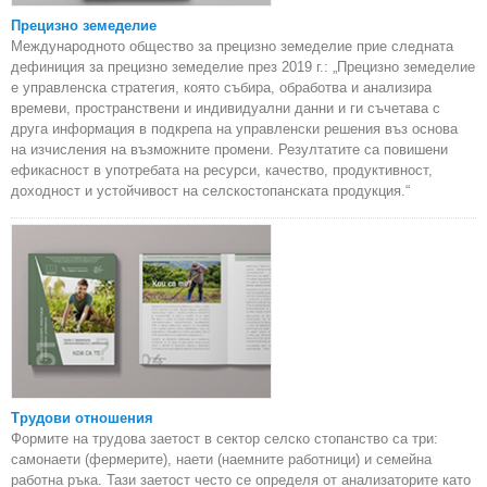
Прецизно земеделие
Международното общество за прецизно земеделие прие следната
дефиниция за прецизно земеделие през 2019 г.: „Прецизно земеделие
е управленска стратегия, която събира, обработва и анализира
времеви, пространствени и индивидуални данни и ги съчетава с
друга информация в подкрепа на управленски решения въз основа
на изчисления на възможните промени. Резултатите са повишени
ефикасност в употребата на ресурси, качество, продуктивност,
доходност и устойчивост на селскостопанската продукция.“
Трудови отношения
Формите на трудова заетост в сектор селско стопанство са три:
самонаети (фермерите), наети (наемните работници) и семейна
работна ръка. Тази заетост често се определя от анализаторите като