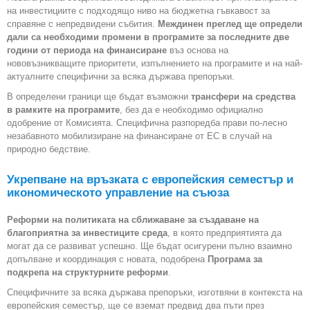
на инвестициите с подходящо ниво на бюджетна гъвкавост за
справяне с непредвидени събития.
Междинен преглед ще определи
дали са необходими промени в програмите за последните две
години от периода на финансиране
въз основа на
нововъзникващите приоритети, изпълнението на програмите и на най-
актуалните специфични за всяка държава препоръки.
В определени граници ще бъдат възможни
трансфери на средства
в рамките на програмите
, без да е необходимо официално
одобрение от Комисията. Специфична разпоредба прави по-лесно
незабавното мобилизиране на финансиране от ЕС в случай на
природно бедствие.
Укрепване на връзката с европейския семестър и
икономическото управление на съюза
Реформи на политиката на сближаване за създаване на
благоприятна за инвестиците среда
, в която предприятията да
могат да се развиват успешно. Ще бъдат осигурени пълно взаимно
допълване и координация с новата, подобрена
Програма за
подкрепа на структурните реформи
.
Специфичните за всяка държава препоръки, изготвяни в контекста на
европейския семестър, ще се вземат предвид два пъти през