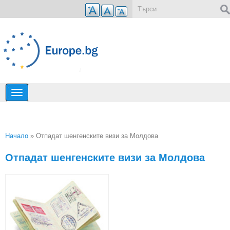
Премини към основното съдържание
Форма за търсене
Начало
» Отпадат шенгенските визи за Молдова
Вие сте тук
Отпадат шенгенските визи за Молдова