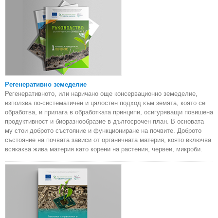
Регенеративно земеделие
Регенеративното, или наричано още консервационно земеделие,
използва по-систематичен и цялостен подход към земята, която се
обработва, и прилага в обработката принципи, осигуряващи повишена
продуктивност и биоразнообразие в дългосрочен план. В основата
му стои доброто състояние и функциониране на почвите. Доброто
състояние на почвата зависи от органичната материя, която включва
всякаква жива материя като корени на растения, червеи, микроби.