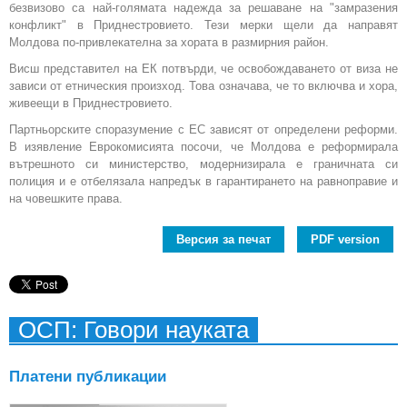
безвизово са най-голямата надежда за решаване на "замразения
конфликт" в Приднестровието. Тези мерки щели да направят
Молдова по-привлекателна за хората в размирния район.
Висш представител на ЕК потвърди, че освобождаването от виза не
зависи от етническия произход. Това означава, че то включва и хора,
живеещи в Приднестровието.
Партньорските споразумение с ЕС зависят от определени реформи.
В изявление Еврокомисията посочи, че Молдова е реформирала
вътрешното си министерство, модернизирала е граничната си
полиция и е отбелязала напредък в гарантирането на равноправие и
на човешките права.
Версия за печат
PDF version
ОСП: Говори науката
Платени публикации