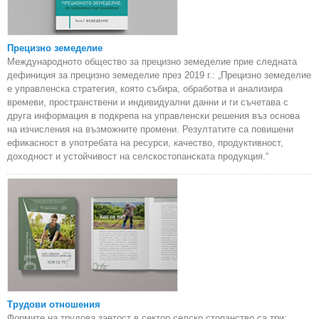
Прецизно земеделие
Международното общество за прецизно земеделие прие следната
дефиниция за прецизно земеделие през 2019 г.: „Прецизно земеделие
е управленска стратегия, която събира, обработва и анализира
времеви, пространствени и индивидуални данни и ги съчетава с
друга информация в подкрепа на управленски решения въз основа
на изчисления на възможните промени. Резултатите са повишени
ефикасност в употребата на ресурси, качество, продуктивност,
доходност и устойчивост на селскостопанската продукция.“
Трудови отношения
Формите на трудова заетост в сектор селско стопанство са три: