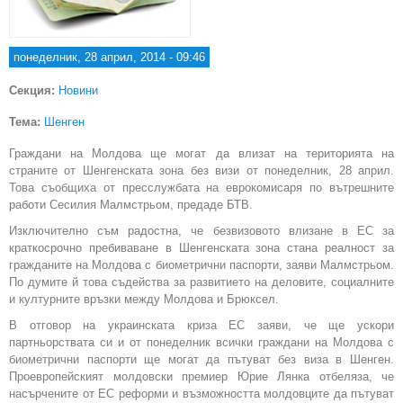
понеделник, 28 април, 2014 - 09:46
Секция:
Новини
Тема:
Шенген
Граждани на Молдова ще могат да влизат на територията на
страните от Шенгенската зона без визи от понеделник, 28 април.
Това съобщиха от пресслужбата на еврокомисаря по вътрешните
работи Сесилия Малмстрьом, предаде БТВ.
Изключително съм радостна, че безвизовото влизане в ЕС за
краткосрочно пребиваване в Шенгенската зона стана реалност за
гражданите на Молдова с биометрични паспорти, заяви Малмстрьом.
По думите й това съдейства за развитието на деловите, социалните
и културните връзки между Молдова и Брюксел.
В отговор на украинската криза ЕС заяви, че ще ускори
партньорствата си и от понеделник всички граждани на Молдова с
биометрични паспорти ще могат да пътуват без виза в Шенген.
Проевропейският молдовски премиер Юрие Лянка отбеляза, че
насърчените от ЕС реформи и възможността молдовците да пътуват