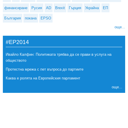
финансиране
Русия
AD
Brexit
Гърция
Украйна
ЕП
България
покана
EPSO
още...
#EP2014
Ивайло Калфин: Политиката трябва да се прави в услуга на
обществото
Протестна мрежа с пет въпроса до партиите
Каква е ролята на Европейския парламент
още...