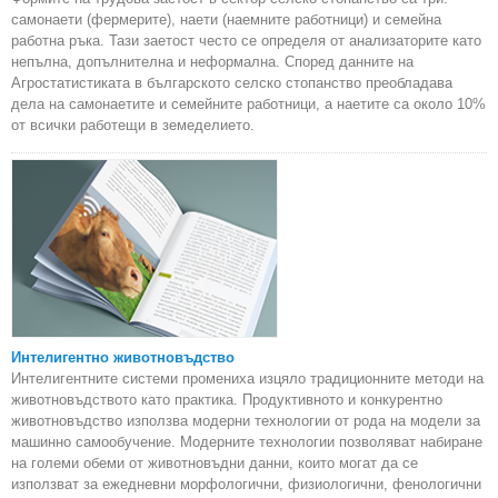
самонаети (фермерите), наети (наемните работници) и семейна
работна ръка. Тази заетост често се определя от анализаторите като
непълна, допълнителна и неформална. Според данните на
Агростатистиката в българското селско стопанство преобладава
дела на самонаетите и семейните работници, а наетите са около 10%
от всички работещи в земеделието.
Интелигентно животновъдство
Интелигентните системи промениха изцяло традиционните методи на
животновъдството като практика. Продуктивното и конкурентно
животновъдство използва модерни технологии от рода на модели за
машинно самообучение. Модерните технологии позволяват набиране
на големи обеми от животновъдни данни, които могат да се
използват за ежедневни морфологични, физиологични, фенологични