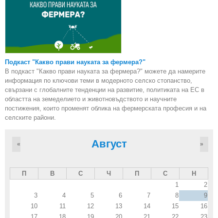
Подкаст "Какво прави науката за фермера?"
В подкаст "Какво прави науката за фермера?" можете да намерите
информация по ключови теми в модерното селско стопанство,
свързани с глобалните тенденции на развитие, политиката на ЕС в
областта на земеделието и животновъдството и научните
постижения, които променят облика на фермерската професия и на
селските райони.
Август
«
»
П
В
С
Ч
П
С
Н
1
2
3
4
5
6
7
8
9
10
11
12
13
14
15
16
17
18
19
20
21
22
23