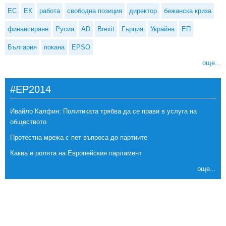
ЕС
ЕК
работа
свободна позиция
директор
бежанска криза
финансиране
Русия
AD
Brexit
Гърция
Украйна
ЕП
България
покана
EPSO
още...
#EP2014
Ивайло Калфин: Политиката трябва да се прави в услуга на
обществото
Протестна мрежа с пет въпроса до партиите
Каква е ролята на Европейския парламент
още...