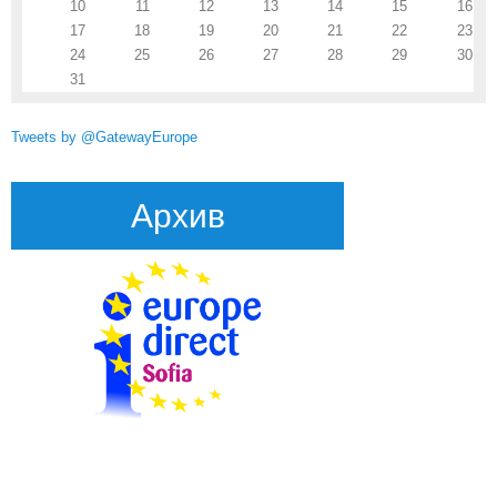
10
11
12
13
14
15
16
17
18
19
20
21
22
23
24
25
26
27
28
29
30
31
Tweets by @GatewayEurope
Архив