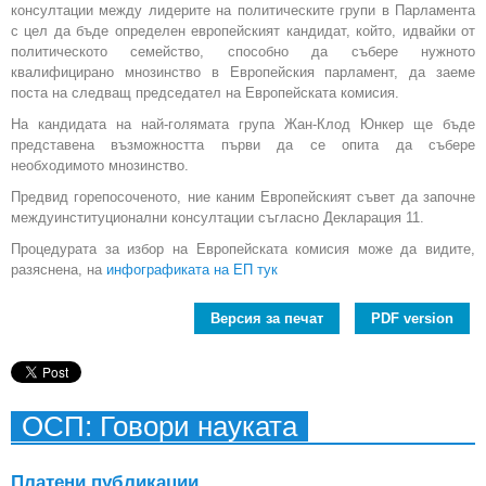
консултации между лидерите на политическите групи в Парламента
с цел да бъде определен европейският кандидат, който, идвайки от
политическото семейство, способно да събере нужното
квалифицирано мнозинство в Европейския парламент, да заеме
поста на следващ председател на Европейската комисия.
На кандидата на най-голямата група Жан-Клод Юнкер ще бъде
представена възможността първи да се опита да събере
необходимото мнозинство.
Предвид горепосоченото, ние каним Европейският съвет да започне
междуинституционални консултации съгласно Декларация 11.
Процедурата за избор на Европейската комисия може да видите,
разяснена, на
инфографиката на ЕП тук
Версия за печат
PDF version
ОСП: Говори науката
Платени публикации