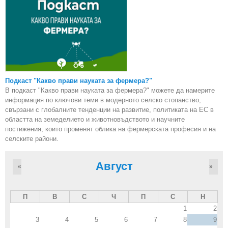
Подкаст "Какво прави науката за фермера?"
В подкаст "Какво прави науката за фермера?" можете да намерите
информация по ключови теми в модерното селско стопанство,
свързани с глобалните тенденции на развитие, политиката на ЕС в
областта на земеделието и животновъдството и научните
постижения, които променят облика на фермерската професия и на
селските райони.
Август
«
»
П
В
С
Ч
П
С
Н
1
2
3
4
5
6
7
8
9