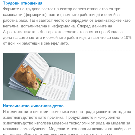
Трудови отношения
Формите на трудова заетост в сектор селско стопанство са три:
самонаети (фермерите), наети (наемните работници) и семейна
работна ръка. Тази заетост често се определя от анализаторите като
непълна, допълнителна и неформална. Според данните на
Агростатистиката в българското селско стопанство преобладава
дела на самонаетите и семейните работници, а наетите са около 10%
от всички работещи в земеделието.
Интелигентно животновъдство
Интелигентните системи промениха изцяло традиционните методи на
животновъдството като практика. Продуктивното и конкурентно
животновъдство използва модерни технологии от рода на модели за
машинно самообучение. Модерните технологии позволяват набиране
на големи обеми от животновъдни данни, които могат да се