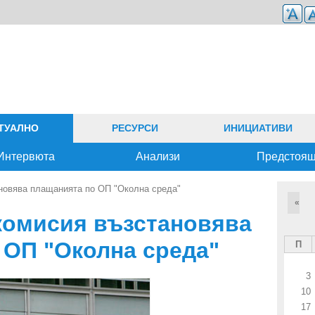
ТУАЛНО
РЕСУРСИ
ИНИЦИАТИВИ
Интервюта
Анализи
Предстоя
новява плащанията по ОП "Околна среда"
«
комисия възстановява
 ОП "Околна среда"
П
3
10
17