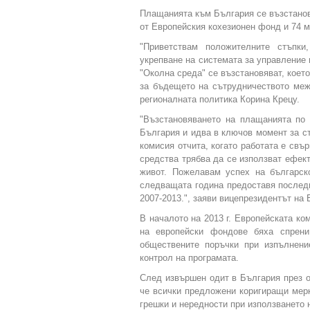
Плащанията към България се възстанов
от Европейския кохезионен фонд и 74 м
"Приветствам положителните стъпки
укрепване на системата за управление
"Околна среда" се възстановяват, което
за бъдещето на сътрудничеството меж
регионалната политика Корина Крецу.
"Възстановяването на плащанията по 
България и идва в ключов момент за с
комисия отчита, когато работата е свъ
средства трябва да се използват ефект
живот. Пожелавам успех на българск
следващата година предоставя последн
2007-2013.", заяви вицепрезидентът на
В началото на 2013 г. Европейската ко
на европейски фондове бяха спрени
обществените поръчки при изпълнени
контрол на програмата.
След извършен одит в България през о
че всички предложени коригиращи мерк
грешки и нередности при използването 