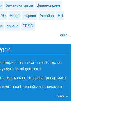
р
бежанска криза
финансиране
AD
Brexit
Гърция
Украйна
ЕП
ия
покана
EPSO
още...
2014
 Калфин: Политиката трябва да се
в услуга на обществото
тна мрежа с пет въпроса до партиите
е ролята на Европейския парламент
още...