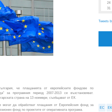
24
31
Tweets 
ългария, че плащанията от европейските фондове по
а" за програмния период 2007-2013 се възстановяват.
гарската страна на 13 ноември, съобщават от ЕК.
е могат да обработват плащания от Европейския фонд за
ЕС
ЕК
езионен фонд по проектите от оперативната програма.