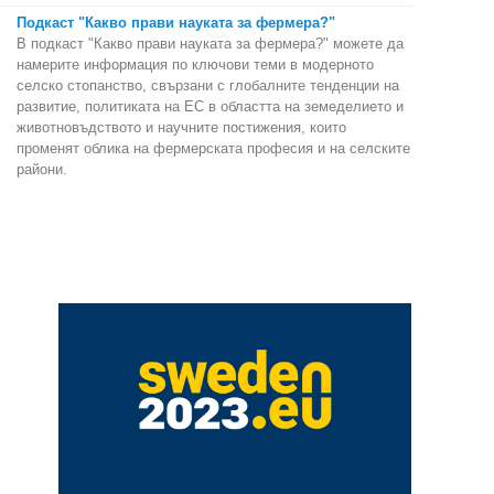
Подкаст "Какво прави науката за фермера?"
В подкаст "Какво прави науката за фермера?" можете да
намерите информация по ключови теми в модерното
селско стопанство, свързани с глобалните тенденции на
развитие, политиката на ЕС в областта на земеделието и
животновъдството и научните постижения, които
променят облика на фермерската професия и на селските
райони.