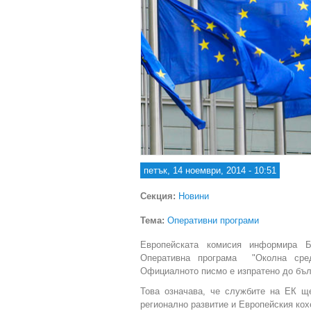
петък, 14 ноември, 2014 - 10:51
Секция:
Новини
Тема:
Оперативни програми
Европейската комисия информира Б
Оперативна програма "Околна сред
Официалното писмо е изпратено до бъл
Това означава, че службите на ЕК щ
регионално развитие и Европейския кох