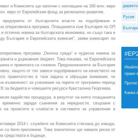
директо
яват и Комисията ще започне с изплащане на 166 млн. евро
лн. евро от Европейския фонд за регионално развитие.
Русия
, предприети от българските власти за подобряване и
 на оперативната програма. Плащанията към България по ОП
Българ
 е отлична новина за българската икономика, но също така и
ду България и Европейската комисия", заяви комисарят по
#EP
оперативна програма „Околна среда“ е чудесна новина за
траната и държавния бюджет. Това показва, че Европейската
ршена и правилата са спазени. Предназначените за България
Ивайло
ивно, защото от тях зависи подобряването на качеството на
прави 
ото правителство в тази задача и обръщам внимание, че
а възможност за усвояване на парите от програмен период
Протес
 ЕК за бюджета и човешките ресурси Кристалина Георгиева.
Каква 
мисия задейства процедура, в резултат на която плащанията
 временно заради съмнения за нередности, свързани с
е на проектите и слабости в системите за управление и
ктомври 2014 г. службите на Комисията стигнаха до извода,
и са били приложени. Това значително ще намали риска от
на средствата в бъдеще.