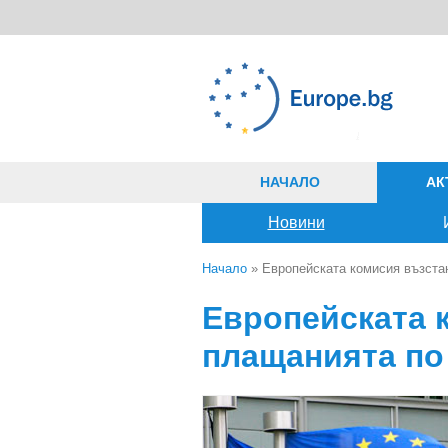
Премини към основното съдържание
НАЧАЛО
АК
Новини
Начало
» Европейската комисия възста
Вие сте тук
Европейската 
плащанията по