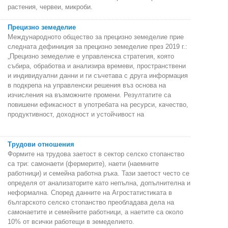
растения, червеи, микроби.
Прецизно земеделие
Международното общество за прецизно земеделие прие
следната дефиниция за прецизно земеделие през 2019 г.:
„Прецизно земеделие е управленска стратегия, която
събира, обработва и анализира времеви, пространствени
и индивидуални данни и ги съчетава с друга информация
в подкрепа на управленски решения въз основа на
изчисления на възможните промени. Резултатите са
повишени ефикасност в употребата на ресурси, качество,
продуктивност, доходност и устойчивост на
Трудови отношения
Формите на трудова заетост в сектор селско стопанство
са три: самонаети (фермерите), наети (наемните
работници) и семейна работна ръка. Тази заетост често се
определя от анализаторите като непълна, допълнителна и
неформална. Според данните на Агростатистиката в
българското селско стопанство преобладава дела на
самонаетите и семейните работници, а наетите са около
10% от всички работещи в земеделието.