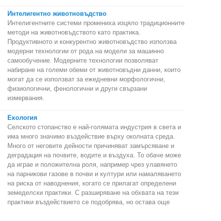
Интелигентно животновъдство
Интелигентните системи промениха изцяло традиционните
методи на животновъдството като практика.
Продуктивното и конкурентно животновъдство използва
модерни технологии от рода на модели за машинно
самообучение. Модерните технологии позволяват
набиране на големи обеми от животновъдни данни, които
могат да се използват за ежедневни морфологични,
физиологични, фенологични и други свързани
измервания.
Екология
Селското стопанство е най-голямата индустрия в света и
има много значимо въздействие върху околната среда.
Много от неговите дейности причиняват замърсяване и
деградация на почвите, водите и въздуха. То обаче може
да играе и положителна роля, например чрез улавянето
на парникови газове в почви и култури или намаляването
на риска от наводнения, когато се прилагат определени
земеделски практики. С разширяване на обхвата на тези
практики въздействието се подобрява, но остава още