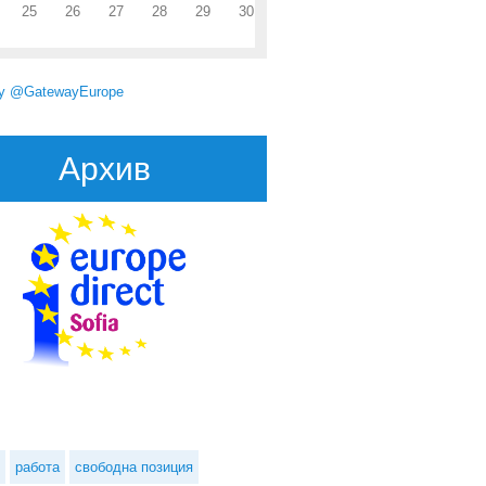
25
26
27
28
29
30
by @GatewayEurope
Архив
работа
свободна позиция