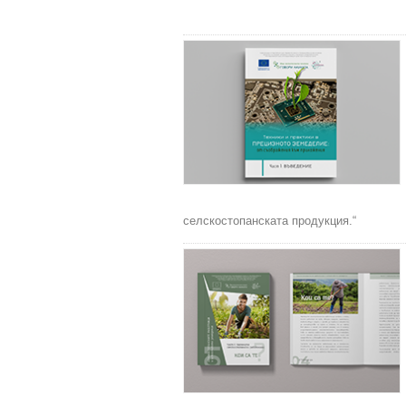
селскостопанската продукция.“