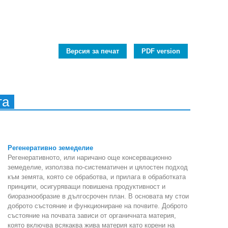
Версия за печат
PDF version
та
Регенеративно земеделие
Регенеративното, или наричано още консервационно
земеделие, използва по-систематичен и цялостен подход
към земята, която се обработва, и прилага в обработката
принципи, осигуряващи повишена продуктивност и
биоразнообразие в дългосрочен план. В основата му стои
доброто състояние и функциониране на почвите. Доброто
състояние на почвата зависи от органичната материя,
която включва всякаква жива материя като корени на