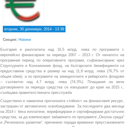
вторник, 30 декември, 2014 - 13:39
Секция:
Новини
България е разплатила над 16,5 млрд. лева по програмите с
европейско финансиране за периода 2007 – 2013 г. От началото на
програмния период по оперативните програми, съфинансирани чрез
Структурните и Кохезионния фонд, на българските бенефициенти са
предоставени средства в размер на над 11,8 млрд. лева (76,7% от
общия обем), а по програмите на земеделските и рибарските фондове
– съответно над 4,7 млрд. лева (74,3%). Плащания на вече
договорените за периода средства се извършват до края на 2015 г.,
съобщава правителствената пресслужба
Съществено е намалена прогнозната стойност на финансовия ресурс,
застрашен от автоматично освобождаване. За последните два месеца
на 2014 г. бяха изплатени, верифицирани и сертифицирани достатъчно
средства, за да компенсират забавянето по програмите „Околна среда“
и „Регионално развитие“, причинено поради временно преустановените