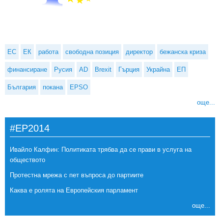
ЕС
ЕК
работа
свободна позиция
директор
бежанска криза
финансиране
Русия
AD
Brexit
Гърция
Украйна
ЕП
България
покана
EPSO
още...
#EP2014
Ивайло Калфин: Политиката трябва да се прави в услуга на
обществото
Протестна мрежа с пет въпроса до партиите
Каква е ролята на Европейския парламент
още...