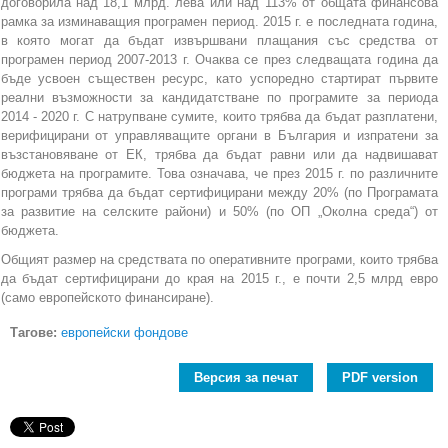
договорила над 18,1 млрд. лева или над 113% от общата финансова
рамка за изминаващия програмен период. 2015 г. е последната година,
в която могат да бъдат извършвани плащания със средства от
програмен период 2007-2013 г. Очаква се през следващата година да
бъде усвоен съществен ресурс, като успоредно стартират първите
реални възможности за кандидатстване по програмите за периода
2014 - 2020 г. С натрупване сумите, които трябва да бъдат разплатени,
верифицирани от управляващите органи в България и изпратени за
възстановяване от ЕК, трябва да бъдат равни или да надвишават
бюджета на програмите. Това означава, че през 2015 г. по различните
програми трябва да бъдат сертифицирани между 20% (по Програмата
за развитие на селските райони) и 50% (по ОП „Околна среда“) от
бюджета.
Общият размер на средствата по оперативните програми, които трябва
да бъдат сертифицирани до края на 2015 г., е почти 2,5 млрд евро
(само европейското финансиране).
Тагове:
европейски фондове
Версия за печат
PDF version