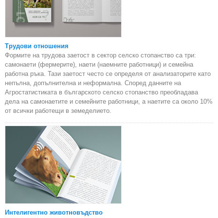
Трудови отношения
Формите на трудова заетост в сектор селско стопанство са три:
самонаети (фермерите), наети (наемните работници) и семейна
работна ръка. Тази заетост често се определя от анализаторите като
непълна, допълнителна и неформална. Според данните на
Агростатистиката в българското селско стопанство преобладава
дела на самонаетите и семейните работници, а наетите са около 10%
от всички работещи в земеделието.
Интелигентно животновъдство