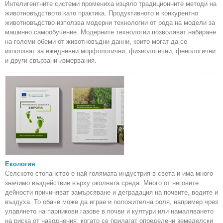
Интелигентните системи промениха изцяло традиционните методи на
животновъдството като практика. Продуктивното и конкурентно
животновъдство използва модерни технологии от рода на модели за
машинно самообучение. Модерните технологии позволяват набиране
на големи обеми от животновъдни данни, които могат да се
използват за ежедневни морфологични, физиологични, фенологични
и други свързани измервания.
Екология
Селското стопанство е най-голямата индустрия в света и има много
значимо въздействие върху околната среда. Много от неговите
дейности причиняват замърсяване и деградация на почвите, водите и
въздуха. То обаче може да играе и положителна роля, например чрез
улавянето на парникови газове в почви и култури или намаляването
на риска от наводнения, когато се прилагат определени земеделски