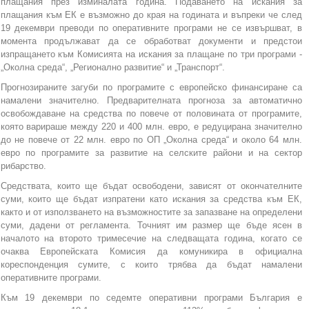
плащания през изминалата година. Подаването на искания за
плащания към ЕК е възможно до края на годината и въпреки че след
19 декември преводи по оперативните програми не се извършват, в
момента продължават да се обработват документи и предстои
изпращането към Комисията на искания за плащане по три програми -
„Околна среда“, „Регионално развитие“ и „Транспорт“.
Прогнозираните загуби по програмите с европейско финансиране са
намалени значително. Предварителната прогноза за автоматично
освобождаване на средства по повече от половината от програмите,
която варираше между 220 и 400 млн. евро, е редуцирана значително
до не повече от 22 млн. евро по ОП „Околна среда“ и около 64 млн.
евро по програмите за развитие на селските райони и на сектор
рибарство.
Средствата, които ще бъдат освободени, зависят от окончателните
суми, които ще бъдат изпратени като искания за средства към ЕК,
както и от използването на възможностите за запазване на определени
суми, дадени от регламента. Точният им размер ще бъде ясен в
началото на второто тримесечие на следващата година, когато се
очаква Европейската Комисия да комуникира в официална
кореспонденция сумите, с които трябва да бъдат намалени
оперативните програми.
Към 19 декември по седемте оперативни програми България е