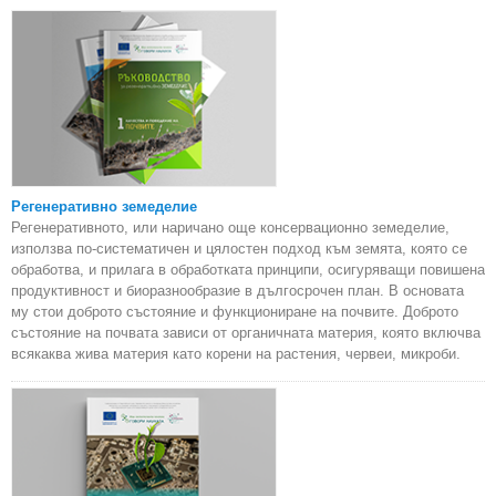
Регенеративно земеделие
Регенеративното, или наричано още консервационно земеделие,
използва по-систематичен и цялостен подход към земята, която се
обработва, и прилага в обработката принципи, осигуряващи повишена
продуктивност и биоразнообразие в дългосрочен план. В основата
му стои доброто състояние и функциониране на почвите. Доброто
състояние на почвата зависи от органичната материя, която включва
всякаква жива материя като корени на растения, червеи, микроби.