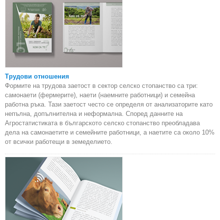
Трудови отношения
Формите на трудова заетост в сектор селско стопанство са три:
самонаети (фермерите), наети (наемните работници) и семейна
работна ръка. Тази заетост често се определя от анализаторите като
непълна, допълнителна и неформална. Според данните на
Агростатистиката в българското селско стопанство преобладава
дела на самонаетите и семейните работници, а наетите са около 10%
от всички работещи в земеделието.