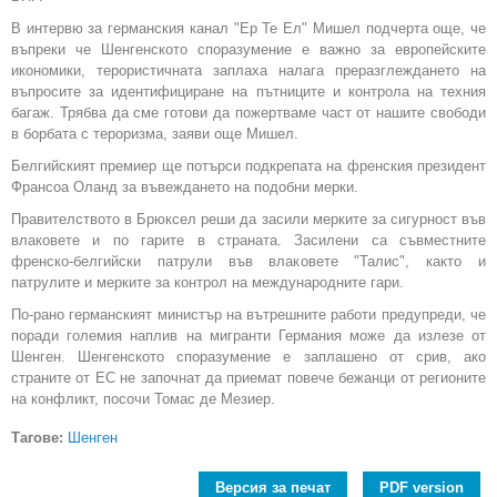
В интервю за германския канал "Ер Те Ел" Мишел подчерта още, че
въпреки че Шенгенското споразумение е важно за европейските
икономики, терористичната заплаха налага преразглеждането на
въпросите за идентифициране на пътниците и контрола на техния
багаж. Трябва да сме готови да пожертваме част от нашите свободи
в борбата с тероризма, заяви още Мишел.
Белгийският премиер ще потърси подкрепата на френския президент
Франсоа Оланд за въвеждането на подобни мерки.
Правителството в Брюксел реши да засили мерките за сигурност във
влаковете и по гарите в страната. Засилени са съвместните
френско-белгийски патрули във влаковете "Талис", както и
патрулите и мерките за контрол на международните гари.
По-рано германският министър на вътрешните работи предупреди, че
поради големия наплив на мигранти Германия може да излезе от
Шенген. Шенгенското споразумение е заплашено от срив, ако
страните от ЕС не започнат да приемат повече бежанци от регионите
на конфликт, посочи Томас де Мезиер.
Тагове:
Шенген
Версия за печат
PDF version