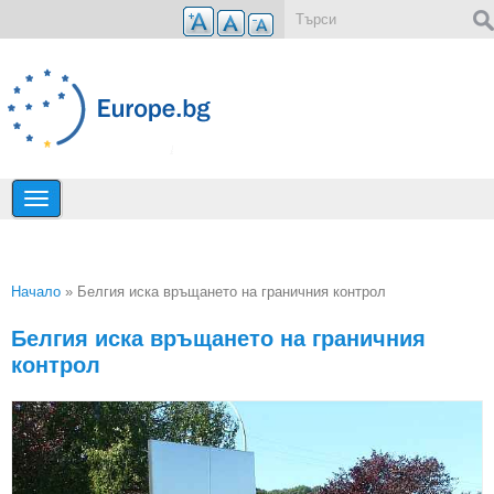
Премини към основното съдържание
Форма за търсене
Начало
» Белгия иска връщането на граничния контрол
Вие сте тук
Белгия иска връщането на граничния
контрол