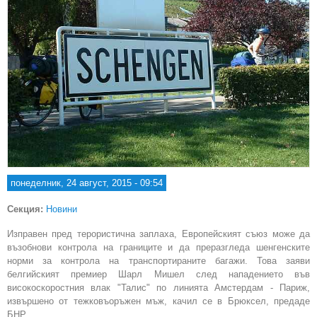
понеделник, 24 август, 2015 - 09:54
Секция:
Новини
Изправен пред терористична заплаха, Европейският съюз може да
възобнови контрола на границите и да преразгледа шенгенските
норми за контрола на транспортираните багажи. Това заяви
белгийският премиер Шарл Мишел след нападението във
високоскоростния влак "Талис" по линията Амстердам - Париж,
извършено от тежковъоръжен мъж, качил се в Брюксел, предаде
БНР.