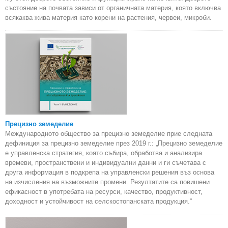
състояние на почвата зависи от органичната материя, която включва
всякаква жива материя като корени на растения, червеи, микроби.
Прецизно земеделие
Международното общество за прецизно земеделие прие следната
дефиниция за прецизно земеделие през 2019 г.: „Прецизно земеделие
е управленска стратегия, която събира, обработва и анализира
времеви, пространствени и индивидуални данни и ги съчетава с
друга информация в подкрепа на управленски решения въз основа
на изчисления на възможните промени. Резултатите са повишени
ефикасност в употребата на ресурси, качество, продуктивност,
доходност и устойчивост на селскостопанската продукция.“