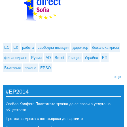
ЕС
ЕК
работа
свободна позиция
директор
бежанска криза
финансиране
Русия
AD
Brexit
Гърция
Украйна
ЕП
България
покана
EPSO
още...
#EP2014
Ивайло Калфин: Политиката трябва да се прави в услуга на
обществото
Протестна мрежа с пет въпроса до партиите