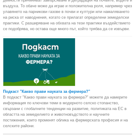
дейности причиняват замърсяване и деградация на почвите, водите и
въздуха. То обаче може да играе и положителна роля, например чрез
улавянето на парникови газове в почви и култури или намаляването
на риска от наводнения, когато се прилагат определени земеделски
практики. С разширяване на обхвата на тези практики въздействието
се подобрява, но остава още много път, който трябва да се извърви.
Подкаст "Какво прави науката за фермера?"
В подкаст "Какво прави науката за фермера?" можете да намерите
информация по ключови теми в модерното селско стопанство,
свързани с глобалните тенденции на развитие, политиката на ЕС в
областта на земеделието и животновъдството и научните
постижения, които променят облика на фермерската професия и на
селските райони.