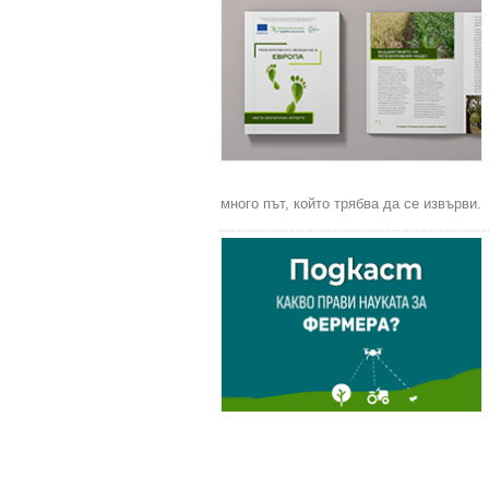
много път, който трябва да се извърви.