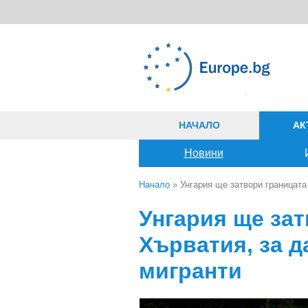
Премини към основното съдържание
НАЧАЛО
АК
Новини
Начало
» Унгария ще затвори границата 
Вие сте тук
Унгария ще зат
Хърватия, за д
мигранти