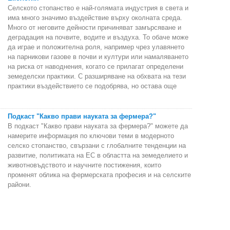
Селското стопанство е най-голямата индустрия в света и
има много значимо въздействие върху околната среда.
Много от неговите дейности причиняват замърсяване и
деградация на почвите, водите и въздуха. То обаче може
да играе и положителна роля, например чрез улавянето
на парникови газове в почви и култури или намаляването
на риска от наводнения, когато се прилагат определени
земеделски практики. С разширяване на обхвата на тези
практики въздействието се подобрява, но остава още
Подкаст "Какво прави науката за фермера?"
В подкаст "Какво прави науката за фермера?" можете да
намерите информация по ключови теми в модерното
селско стопанство, свързани с глобалните тенденции на
развитие, политиката на ЕС в областта на земеделието и
животновъдството и научните постижения, които
променят облика на фермерската професия и на селските
райони.