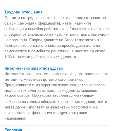
Трудови отношения
Формите на трудова заетост в сектор селско стопанство
са три: самонаети (фермерите), наети (наемните
работници) и семейна работна ръка. Тази заетост често се
определя от анализаторите като непълна, допълнителна и
неформална. Според данните на Агростатистиката в
българското селско стопанство преобладава дела на
самонаетите и семейните работници, а наетите са около
10% от всички работещи в земеделието.
Интелигентно животновъдство
Интелигентните системи промениха изцяло традиционните
методи на животновъдството като практика.
Продуктивното и конкурентно животновъдство използва
модерни технологии от рода на модели за машинно
самообучение. Модерните технологии позволяват
набиране на големи обеми от животновъдни данни, които
могат да се използват за ежедневни морфологични,
физиологични, фенологични и други свързани
измервания.
Екология