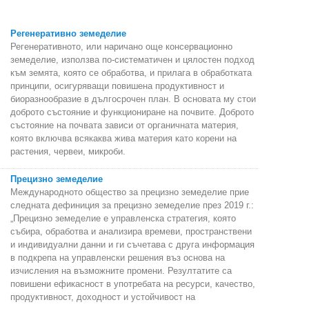
Регенеративно земеделие
Регенеративното, или наричано още консервационно
земеделие, използва по-систематичен и цялостен подход
към земята, която се обработва, и прилага в обработката
принципи, осигуряващи повишена продуктивност и
биоразнообразие в дългосрочен план. В основата му стои
доброто състояние и функциониране на почвите. Доброто
състояние на почвата зависи от органичната материя,
която включва всякаква жива материя като корени на
растения, червеи, микроби.
Прецизно земеделие
Международното общество за прецизно земеделие прие
следната дефиниция за прецизно земеделие през 2019 г.:
„Прецизно земеделие е управленска стратегия, която
събира, обработва и анализира времеви, пространствени
и индивидуални данни и ги съчетава с друга информация
в подкрепа на управленски решения въз основа на
изчисления на възможните промени. Резултатите са
повишени ефикасност в употребата на ресурси, качество,
продуктивност, доходност и устойчивост на