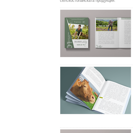
селскостопанската продукция.“