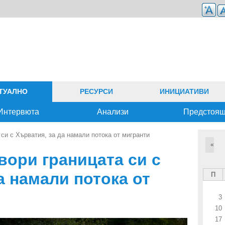
ТУАЛНО
РЕСУРСИ
ИНИЦИАТИВИ
Интервюта
Анализи
Предстоя
си с Хърватия, за да намали потока от мигранти
«
вори границата си с
а намали потока от
П
3
10
17