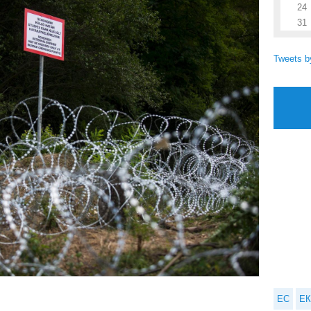
24
31
Tweets 
ЕС
ЕК