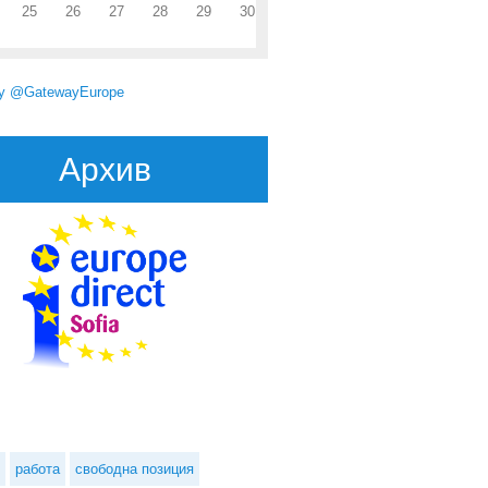
25
26
27
28
29
30
by @GatewayEurope
Архив
работа
свободна позиция