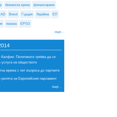
р
бежанска криза
финансиране
AD
Brexit
Гърция
Украйна
ЕП
ия
покана
EPSO
още...
2014
 Калфин: Политиката трябва да се
в услуга на обществото
тна мрежа с пет въпроса до партиите
е ролята на Европейския парламент
още...