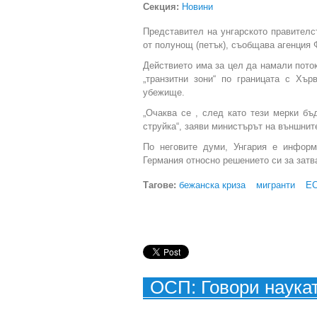
Секция:
Новини
Представител на унгарското правителс
от полунощ (петък), съобщава агенция 
Действието има за цел да намали пото
„транзитни зони“ по границата с Хъ
убежище.
„Очаква се , след като тези мерки бъ
струйка“, заяви министърът на външнит
По неговите думи, Унгария е информ
Германия относно решението си за затв
Тагове:
бежанска криза
мигранти
Е
ОСП: Говори наука