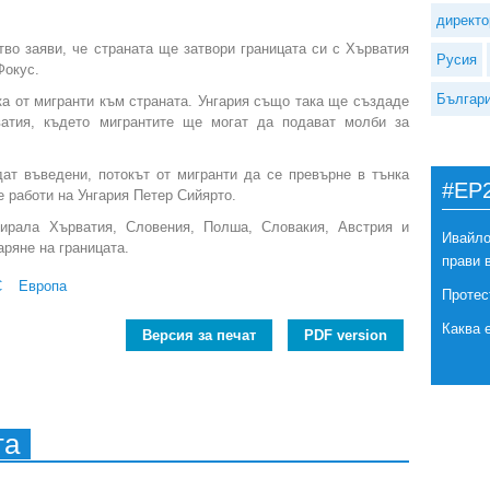
директо
тво заяви, че страната ще затвори границата си с Хърватия
Русия
Фокус.
Българ
ка от мигранти към страната. Унгария също така ще създаде
рватия, където мигрантите ще могат да подават молби за
дат въведени, потокът от мигранти да се превърне в тънка
#EP
е работи на Унгария Петер Сийярто.
ирала Хърватия, Словения, Полша, Словакия, Австрия и
Ивайло
аряне на границата.
прави 
С
Европа
Протес
Каква 
Версия за печат
PDF version
та