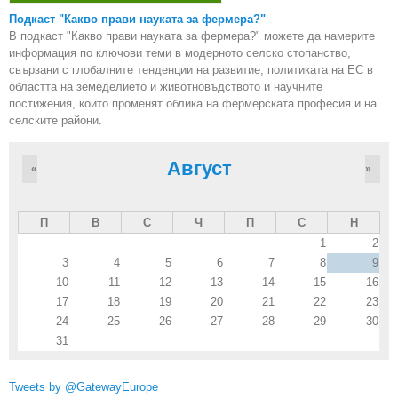
Подкаст "Какво прави науката за фермера?"
В подкаст "Какво прави науката за фермера?" можете да намерите
информация по ключови теми в модерното селско стопанство,
свързани с глобалните тенденции на развитие, политиката на ЕС в
областта на земеделието и животновъдството и научните
постижения, които променят облика на фермерската професия и на
селските райони.
Август
«
»
П
В
С
Ч
П
С
Н
1
2
3
4
5
6
7
8
9
10
11
12
13
14
15
16
17
18
19
20
21
22
23
24
25
26
27
28
29
30
31
Tweets by @GatewayEurope