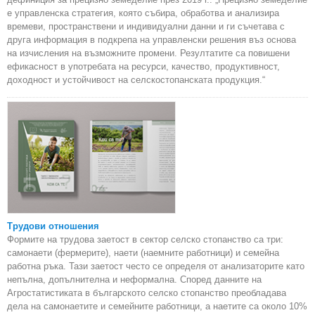
е управленска стратегия, която събира, обработва и анализира
времеви, пространствени и индивидуални данни и ги съчетава с
друга информация в подкрепа на управленски решения въз основа
на изчисления на възможните промени. Резултатите са повишени
ефикасност в употребата на ресурси, качество, продуктивност,
доходност и устойчивост на селскостопанската продукция.“
Трудови отношения
Формите на трудова заетост в сектор селско стопанство са три:
самонаети (фермерите), наети (наемните работници) и семейна
работна ръка. Тази заетост често се определя от анализаторите като
непълна, допълнителна и неформална. Според данните на
Агростатистиката в българското селско стопанство преобладава
дела на самонаетите и семейните работници, а наетите са около 10%