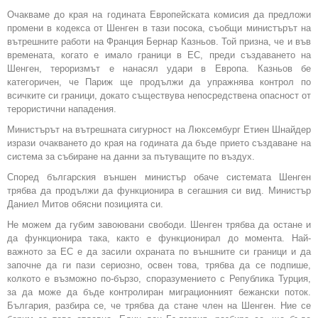
Очакваме до края на годината Европейската комисия да предложи
промени в кодекса от Шенген в тази посока, съобщи министърът на
вътрешните работи на Франция Бернар Казньов. Той призна, че и във
времената, когато е имало граници в ЕС, преди създаването на
Шенген, тероризмът е нанасял удари в Европа. Казньов бе
категоричен, че Париж ще продължи да упражнява контрол по
всичките си граници, докато съществува непосредствена опасност от
терористични нападения.
Министърът на вътрешната сигурност на Люксембург Етиен Шнайдер
изрази очакването до края на годината да бъде прието създаване на
система за събиране на данни за пътуващите по въздух.
Според българския външен министър обаче системата Шенген
трябва да продължи да функционира в сегашния си вид. Министър
Даниел Митов обясни позицията си.
Не можем да губим завоювани свободи. Шенген трябва да остане и
да функционира така, както е функционирал до момента. Най-
важното за ЕС е да засили охраната по външните си граници и да
започне да ги пази сериозно, освен това, трябва да се подпише,
колкото е възможно по-бързо, споразумението с Република Турция,
за да може да бъде контролиран миграционният бежански поток.
България, разбира се, че трябва да стане член на Шенген. Ние се