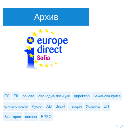
Архив
ЕС
ЕК
работа
свободна позиция
директор
бежанска криза
финансиране
Русия
AD
Brexit
Гърция
Украйна
ЕП
България
покана
EPSO
още...