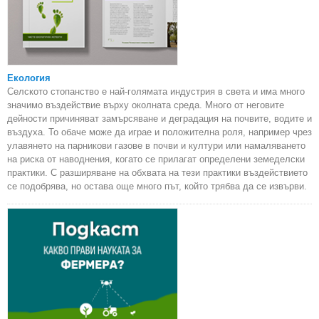
Екология
Селското стопанство е най-голямата индустрия в света и има много
значимо въздействие върху околната среда. Много от неговите
дейности причиняват замърсяване и деградация на почвите, водите и
въздуха. То обаче може да играе и положителна роля, например чрез
улавянето на парникови газове в почви и култури или намаляването
на риска от наводнения, когато се прилагат определени земеделски
практики. С разширяване на обхвата на тези практики въздействието
се подобрява, но остава още много път, който трябва да се извърви.