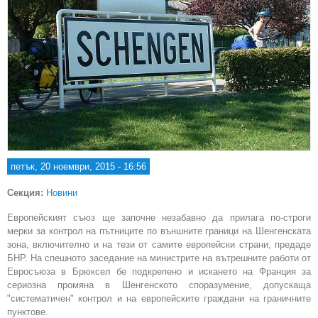
петък, 20 ноември, 2015 - 16:56
Секция:
Новини
Европейският съюз ще започне незабавно да прилага по-строги
мерки за контрол на пътниците по външните граници на Шенгенската
зона, включително и на тези от самите европейски страни, предаде
БНР. На спешното заседание на министрите на вътрешните работи от
Евросъюза в Брюксел бе подкрепено и искането на Франция за
сериозна промяна в Шенгенското споразумение, допускаща
"систематичен" контрол и на европейските граждани на граничните
пунктове.