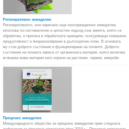
Регенеративно земеделие
Регенеративното, или наричано още консервационно земеделие,
използва по-систематичен и цялостен подход към земята, която се
обработва, и прилага в обработката принципи, осигуряващи повишена
продуктивност и биоразнообразие в дългосрочен план. В основата
му стои доброто състояние и функциониране на почвите. Доброто
състояние на почвата зависи от органичната материя, която включва
всякаква жива материя като корени на растения, червеи, микроби.
Прецизно земеделие
Международното общество за прецизно земеделие прие следната
дефиниция за прецизно земеделие през 2019 г.: „Прецизно земеделие