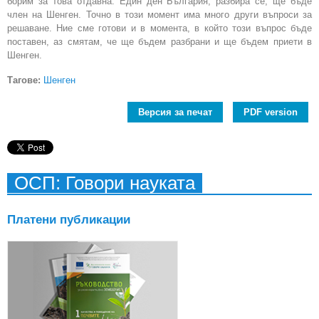
борим за това отдавна. Един ден България, разбира се, ще бъде
член на Шенген. Точно в този момент има много други въпроси за
решаване. Ние сме готови и в момента, в който този въпрос бъде
поставен, аз смятам, че ще бъдем разбрани и ще бъдем приети в
Шенген.
Тагове:
Шенген
Версия за печат
PDF version
ОСП: Говори науката
Платени публикации