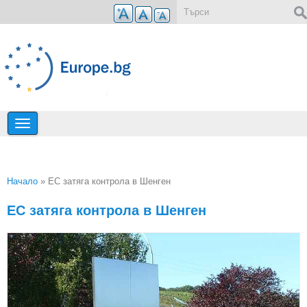
Премини към основното съдържание
Форма за търсене
Начало
» ЕС затяга контрола в Шенген
Вие сте тук
ЕС затяга контрола в Шенген