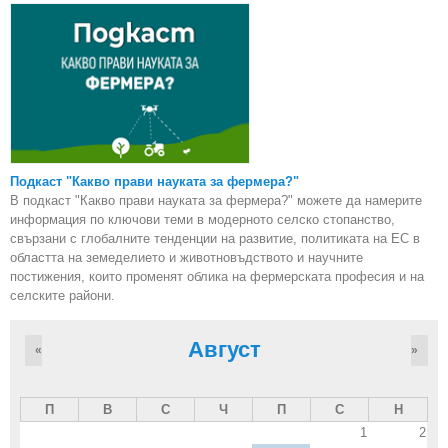
Подкаст "Какво прави науката за фермера?"
В подкаст "Какво прави науката за фермера?" можете да намерите
информация по ключови теми в модерното селско стопанство,
свързани с глобалните тенденции на развитие, политиката на ЕС в
областта на земеделието и животновъдството и научните
постижения, които променят облика на фермерската професия и на
селските райони.
Август
«
»
П
В
С
Ч
П
С
Н
1
2