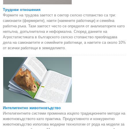
Трудови отношения
Формите на трудова заетост в сектор селско стопанство са три:
самонаети (фермерите), наети (наемните работници) и семейна
работна ръка. Тази заетост често се определя от анализаторите като
непълна, допълнителна и неформална. Според данните на
Агростатистиката в българското селско стопанство преобладава
дела на самонаетите и семейните работници, а наетите са около 10%
от всички работещи в земеделието.
Интелигентно животновъдство
Интелигентните системи промениха изцяло традиционните методи на
животновъдството като практика. Продуктивното и конкурентно
животновъдство използва модерни технологии от рода на модели за