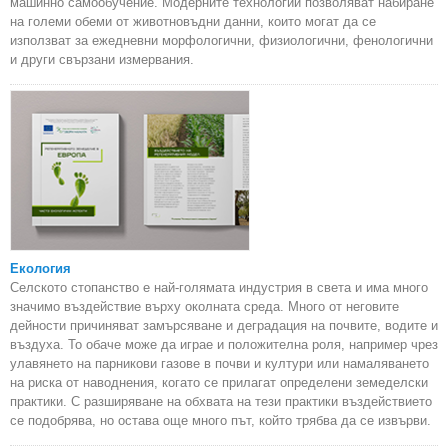
машинно самообучение. Модерните технологии позволяват набиране
на големи обеми от животновъдни данни, които могат да се
използват за ежедневни морфологични, физиологични, фенологични
и други свързани измервания.
Екология
Селското стопанство е най-голямата индустрия в света и има много
значимо въздействие върху околната среда. Много от неговите
дейности причиняват замърсяване и деградация на почвите, водите и
въздуха. То обаче може да играе и положителна роля, например чрез
улавянето на парникови газове в почви и култури или намаляването
на риска от наводнения, когато се прилагат определени земеделски
практики. С разширяване на обхвата на тези практики въздействието
се подобрява, но остава още много път, който трябва да се извърви.