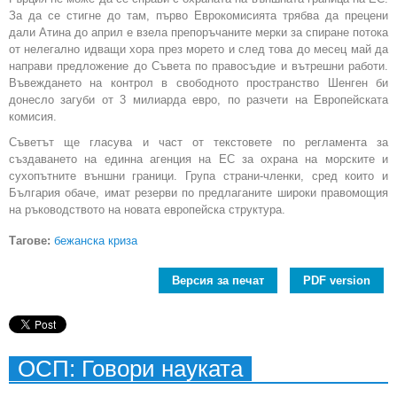
За да се стигне до там, първо Еврокомисията трябва да прецени
дали Атина до април е взела препоръчаните мерки за спиране потока
от нелегално идващи хора през морето и след това до месец май да
направи предложение до Съвета по правосъдие и вътрешни работи.
Въвеждането на контрол в свободното пространство Шенген би
донесло загуби от 3 милиарда евро, по разчети на Европейската
комисия.
Съветът ще гласува и част от текстовете по регламента за
създаването на единна агенция на ЕС за охрана на морските и
сухопътните външни граници. Група страни-членки, сред които и
България обаче, имат резерви по предлаганите широки правомощия
на ръководството на новата европейска структура.
Тагове:
бежанска криза
Версия за печат
PDF version
ОСП: Говори науката