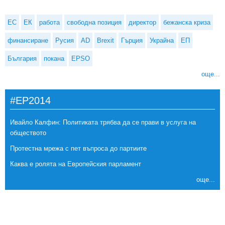
ЕС
ЕК
работа
свободна позиция
директор
бежанска криза
финансиране
Русия
AD
Brexit
Гърция
Украйна
ЕП
България
покана
EPSO
още...
#EP2014
Ивайло Калфин: Политиката трябва да се прави в услуга на
обществото
Протестна мрежа с пет въпроса до партиите
Каква е ролята на Европейския парламент
още...