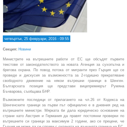
четвъртък, 25 февруари, 2016 - 09:55
Секция:
Новини
Министрите на вътрешните работи от ЕС ще обсъдят първите
текстове от законодателството за новата Агенция за сухопътна и
брегова охрана. По повод потока от мигранти през Гърция ще се
проведе и дискусия за възможността за 2-годишно прекратяване
свободното движение на някои вътрешни граници в Шенген.
Българската позиция ще представи вицепремиерът Румяна
Бъчварова, съобщава БНР.
Възможните последици от прилагането на чл.26 от Кодекса на
Шенгенските граници за първи път официално е в дневния ред на
вътрешните министри. Мярката би дала юридическо основание на
страни като Австрия и Германия да правят постоянни проверки по
вътрешните си граници за максимум 2 години, ако се прецени, че
Гърция не може да се справи с охраната на външната граница на ЕС.