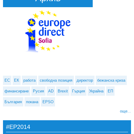
ЕС
ЕК
работа
свободна позиция
директор
бежанска криза
финансиране
Русия
AD
Brexit
Гърция
Украйна
ЕП
България
покана
EPSO
още...
#EP2014