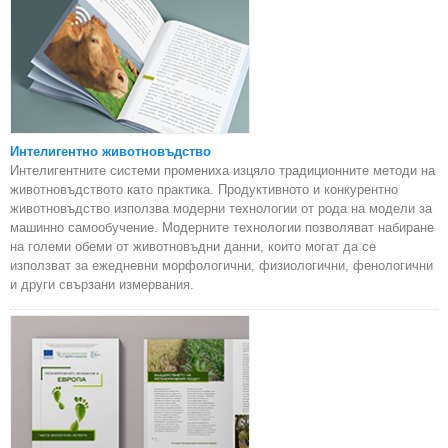
Интелигентно животновъдство
Интелигентните системи промениха изцяло традиционните методи на
животновъдството като практика. Продуктивното и конкурентно
животновъдство използва модерни технологии от рода на модели за
машинно самообучение. Модерните технологии позволяват набиране
на големи обеми от животновъдни данни, които могат да се
използват за ежедневни морфологични, физиологични, фенологични
и други свързани измервания.