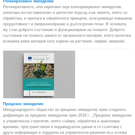
Регенеративно земеделие
Регенеративното, или наричано още консервационно земеделие,
използва по-систематичен и цялостен подход към земята, която се
обработва, и прилага в обработката принципи, осигуряващи повишена
продуктивност и биоразнообразие в дългосрочен план. В основата
му стои доброто състояние и функциониране на почвите. Доброто
състояние на почвата зависи от органичната материя, която включва
всякаква жива материя като корени на растения, червеи, микроби.
Прецизно земеделие
Международното общество за прецизно земеделие прие следната
дефиниция за прецизно земеделие през 2019 г.: „Прецизно земеделие
е управленска стратегия, която събира, обработва и анализира
времеви, пространствени и индивидуални данни и ги съчетава с
друга информация в подкрепа на управленски решения въз основа