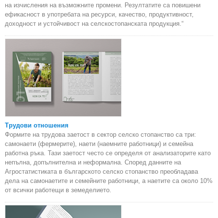
на изчисления на възможните промени. Резултатите са повишени
ефикасност в употребата на ресурси, качество, продуктивност,
доходност и устойчивост на селскостопанската продукция.“
Трудови отношения
Формите на трудова заетост в сектор селско стопанство са три:
самонаети (фермерите), наети (наемните работници) и семейна
работна ръка. Тази заетост често се определя от анализаторите като
непълна, допълнителна и неформална. Според данните на
Агростатистиката в българското селско стопанство преобладава
дела на самонаетите и семейните работници, а наетите са около 10%
от всички работещи в земеделието.