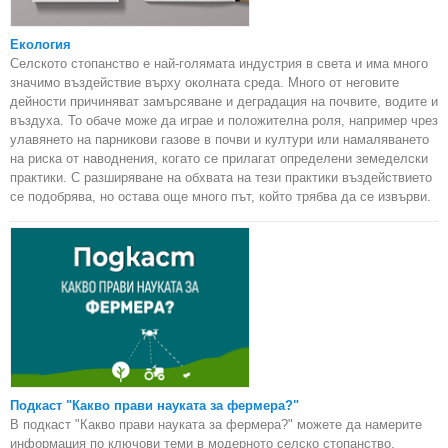
Екология
Селското стопанство е най-голямата индустрия в света и има много
значимо въздействие върху околната среда. Много от неговите
дейности причиняват замърсяване и деградация на почвите, водите и
въздуха. То обаче може да играе и положителна роля, например чрез
улавянето на парникови газове в почви и култури или намаляването
на риска от наводнения, когато се прилагат определени земеделски
практики. С разширяване на обхвата на тези практики въздействието
се подобрява, но остава още много път, който трябва да се извърви.
Подкаст "Какво прави науката за фермера?"
В подкаст "Какво прави науката за фермера?" можете да намерите
информация по ключови теми в модерното селско стопанство,