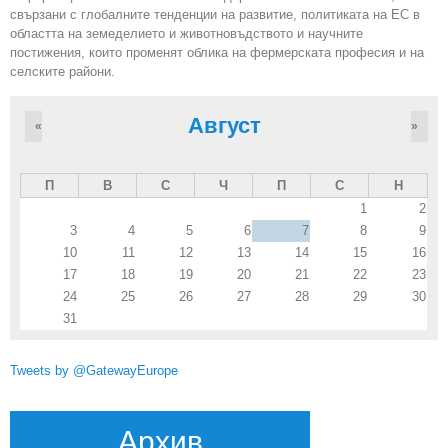
свързани с глобалните тенденции на развитие, политиката на ЕС в
областта на земеделието и животновъдството и научните
постижения, които променят облика на фермерската професия и на
селските райони.
Август
«
»
П
В
С
Ч
П
С
Н
1
2
3
4
5
6
7
8
9
10
11
12
13
14
15
16
17
18
19
20
21
22
23
24
25
26
27
28
29
30
31
Tweets by @GatewayEurope
Архив