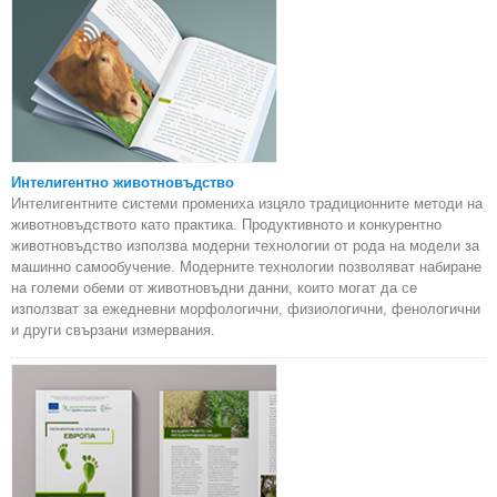
Интелигентно животновъдство
Интелигентните системи промениха изцяло традиционните методи на
животновъдството като практика. Продуктивното и конкурентно
животновъдство използва модерни технологии от рода на модели за
машинно самообучение. Модерните технологии позволяват набиране
на големи обеми от животновъдни данни, които могат да се
използват за ежедневни морфологични, физиологични, фенологични
и други свързани измервания.