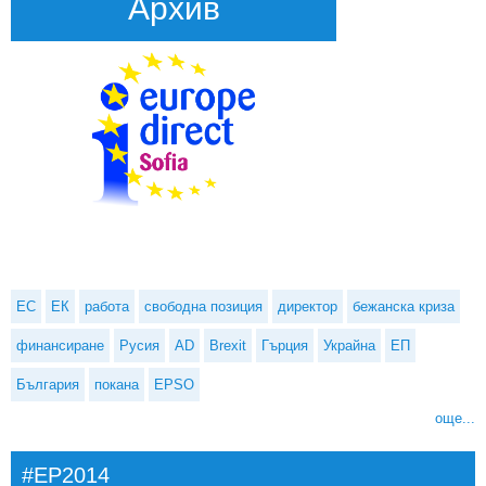
Архив
ЕС
ЕК
работа
свободна позиция
директор
бежанска криза
финансиране
Русия
AD
Brexit
Гърция
Украйна
ЕП
България
покана
EPSO
още...
#EP2014