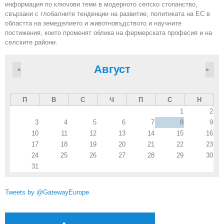
информация по ключови теми в модерното селско стопанство,
свързани с глобалните тенденции на развитие, политиката на ЕС в
областта на земеделието и животновъдството и научните
постижения, които променят облика на фермерската професия и на
селските райони.
Август
«
»
П
В
С
Ч
П
С
Н
1
2
3
4
5
6
7
8
9
10
11
12
13
14
15
16
17
18
19
20
21
22
23
24
25
26
27
28
29
30
31
Tweets by @GatewayEurope