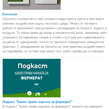
Екология
Селското стопанство е най-голямата индустрия в света и има много
значимо въздействие върху околната среда. Много от неговите
дейности причиняват замърсяване и деградация на почвите, водите и
въздуха. То обаче може да играе и положителна роля, например чрез
улавянето на парникови газове в почви и култури или намаляването
на риска от наводнения, когато се прилагат определени земеделски
практики. С разширяване на обхвата на тези практики въздействието
се подобрява, но остава още много път, който трябва да се извърви.
Подкаст "Какво прави науката за фермера?"
В подкаст "Какво прави науката за фермера?" можете да намерите