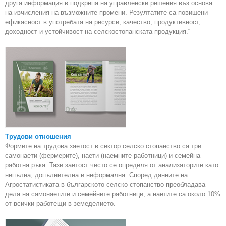
друга информация в подкрепа на управленски решения въз основа
на изчисления на възможните промени. Резултатите са повишени
ефикасност в употребата на ресурси, качество, продуктивност,
доходност и устойчивост на селскостопанската продукция.“
Трудови отношения
Формите на трудова заетост в сектор селско стопанство са три:
самонаети (фермерите), наети (наемните работници) и семейна
работна ръка. Тази заетост често се определя от анализаторите като
непълна, допълнителна и неформална. Според данните на
Агростатистиката в българското селско стопанство преобладава
дела на самонаетите и семейните работници, а наетите са около 10%
от всички работещи в земеделието.