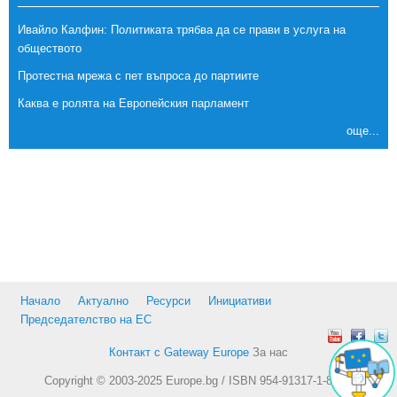
Ивайло Калфин: Политиката трябва да се прави в услуга на
обществото
Протестна мрежа с пет въпроса до партиите
Каква е ролята на Европейския парламент
още...
Начало
Актуално
Ресурси
Инициативи
Председателство на ЕС
Контакт с Gateway Europe
За нас
Copyright © 2003-2025 Europe.bg / ISBN 954-91317-1-8