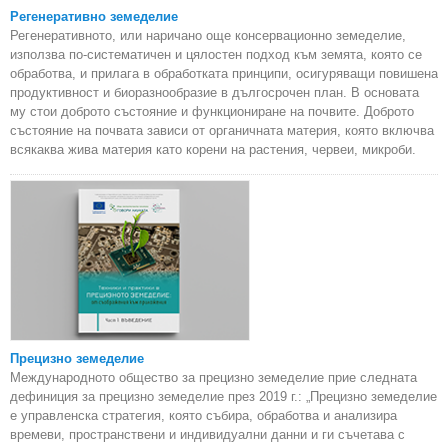
Регенеративно земеделие
Регенеративното, или наричано още консервационно земеделие,
използва по-систематичен и цялостен подход към земята, която се
обработва, и прилага в обработката принципи, осигуряващи повишена
продуктивност и биоразнообразие в дългосрочен план. В основата
му стои доброто състояние и функциониране на почвите. Доброто
състояние на почвата зависи от органичната материя, която включва
всякаква жива материя като корени на растения, червеи, микроби.
Прецизно земеделие
Международното общество за прецизно земеделие прие следната
дефиниция за прецизно земеделие през 2019 г.: „Прецизно земеделие
е управленска стратегия, която събира, обработва и анализира
времеви, пространствени и индивидуални данни и ги съчетава с