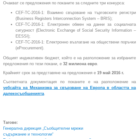
Очакват се предложения по поканите за следните три конкурса:
CEF-TC-2016-1: Взаимно свързване на търговските регистри
(Business Registers Interconnection System – BRIS);
CEF-TC-2016-1: Електронен обмен на данни за социалната
сигурност (Electronic Exchange of Social Security Information –
EESSI);
CEF-TC-2016-1: Електронно възлагане на обществени поръчки
(eProcurement).
Общият индикативен бюджет, който е на разположение за избраните
предложения по тези покани, е
32 милиона евро
.
Крайният срок за представяне на предложения е
19 май 2016 г.
Съответната документация по поканите е на разположение на
уебсайта на Механизма за свързване на Европа в областта на
далекосъобщенията
.
Тагове:
Генерална дирекция „Съобщителни мрежи
съдържание и технологии“