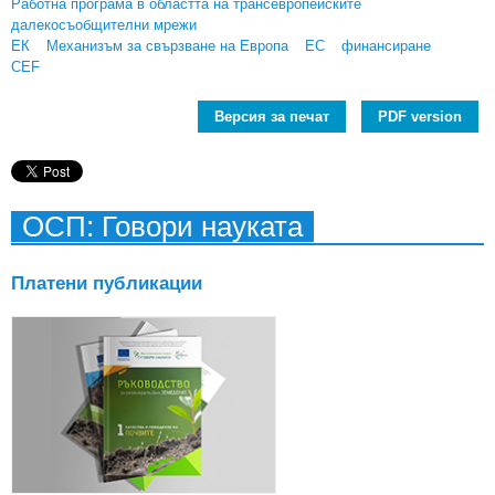
Работна програма в областта на трансевропейските
далекосъобщителни мрежи
ЕК
Механизъм за свързване на Европа
ЕС
финансиране
CEF
Версия за печат
PDF version
ОСП: Говори науката
Платени публикации