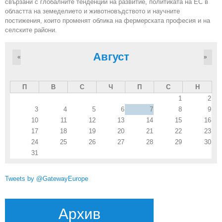
свързани с глобалните тенденции на развитие, политиката на ЕС в
областта на земеделието и животновъдството и научните
постижения, които променят облика на фермерската професия и на
селските райони.
Август
«
»
П
В
С
Ч
П
С
Н
1
2
3
4
5
6
7
8
9
10
11
12
13
14
15
16
17
18
19
20
21
22
23
24
25
26
27
28
29
30
31
Tweets by @GatewayEurope
Архив