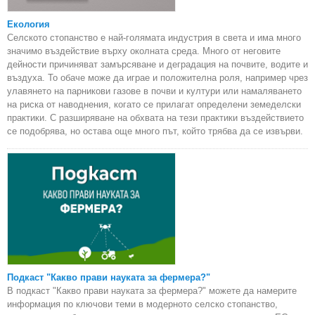
Екология
Селското стопанство е най-голямата индустрия в света и има много
значимо въздействие върху околната среда. Много от неговите
дейности причиняват замърсяване и деградация на почвите, водите и
въздуха. То обаче може да играе и положителна роля, например чрез
улавянето на парникови газове в почви и култури или намаляването
на риска от наводнения, когато се прилагат определени земеделски
практики. С разширяване на обхвата на тези практики въздействието
се подобрява, но остава още много път, който трябва да се извърви.
Подкаст "Какво прави науката за фермера?"
В подкаст "Какво прави науката за фермера?" можете да намерите
информация по ключови теми в модерното селско стопанство,