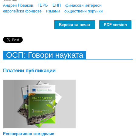
Андрей Новаков
ГЕРБ
ЕНП
финасови интереси
европейски фондове
измами
обществени поръчки
Версия за печат
PDF version
ОСП: Говори науката
Платени публикации
Регенеративно земеделие