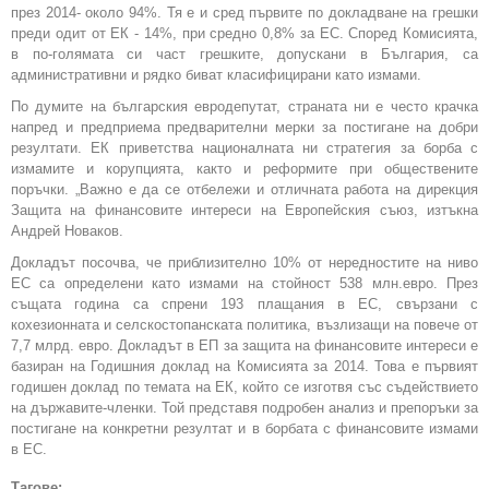
през 2014- около 94%. Тя е и сред първите по докладване на грешки
преди одит от ЕК - 14%, при средно 0,8% за ЕС. Според Комисията,
в по-голямата си част грешките, допускани в България, са
административни и рядко биват класифицирани като измами.
По думите на българския евродепутат, страната ни е често крачка
напред и предприема предварителни мерки за постигане на добри
резултати. ЕК приветства националната ни стратегия за борба с
измамите и корупцията, както и реформите при обществените
поръчки. „Важно е да се отбележи и отличната работа на дирекция
Защита на финансовите интереси на Европейския съюз, изтъкна
Андрей Новаков.
Докладът посочва, че приблизително 10% от нередностите на ниво
ЕС са определени като измами на стойност 538 млн.евро. През
същата година са спрени 193 плащания в ЕС, свързани с
кохезионната и селскостопанската политика, възлизащи на повече от
7,7 млрд. евро. Докладът в ЕП за защита на финансовите интереси е
базиран на Годишния доклад на Комисията за 2014. Това е първият
годишен доклад по темата на ЕК, който се изготвя със съдействието
на държавите-членки. Той представя подробен анализ и препоръки за
постигане на конкретни резултат и в борбата с финансовите измами
в ЕС.
Тагове: