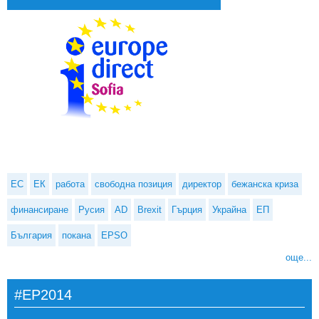
ЕС
ЕК
работа
свободна позиция
директор
бежанска криза
финансиране
Русия
AD
Brexit
Гърция
Украйна
ЕП
България
покана
EPSO
още...
#EP2014