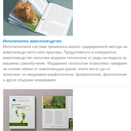
Интелигентно животновъдство
Интелигентните системи промениха изцяло традиционните методи на
животновъдството като практика. Продуктивното и конкурентно
животновъдство използва модерни технологии от рода на модели за
машинно самообучение. Модерните технологии позволяват набиране
на големи обеми от животновъдни данни, които могат да се
използват за ежедневни морфологични, физиологични, фенологични
и други свързани измервания.