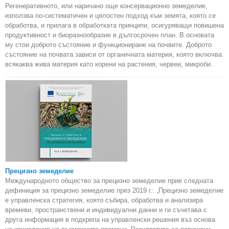
Регенеративното, или наричано още консервационно земеделие,
използва по-систематичен и цялостен подход към земята, която се
обработва, и прилага в обработката принципи, осигуряващи повишена
продуктивност и биоразнообразие в дългосрочен план. В основата
му стои доброто състояние и функциониране на почвите. Доброто
състояние на почвата зависи от органичната материя, която включва
всякаква жива материя като корени на растения, червеи, микроби.
Прецизно земеделие
Международното общество за прецизно земеделие прие следната
дефиниция за прецизно земеделие през 2019 г.: „Прецизно земеделие
е управленска стратегия, която събира, обработва и анализира
времеви, пространствени и индивидуални данни и ги съчетава с
друга информация в подкрепа на управленски решения въз основа