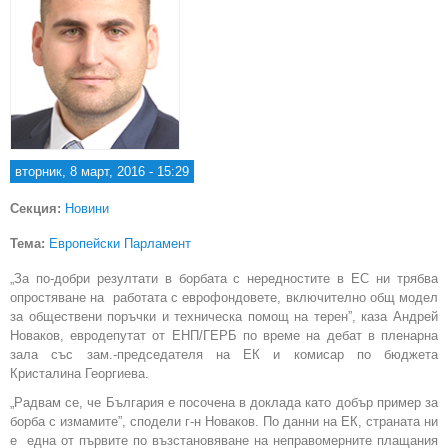
вторник, 8 март, 2016 - 15:29
Секция:
Новини
Тема:
Европейски Парламент
„За по-добри резултати в борбата с нередностите в ЕС ни трябва
опростяване на работата с еврофондовете, включително общ модел
за обществени поръчки и техническа помощ на терен”, каза Андрей
Новаков, евродепутат от ЕНП/ГЕРБ по време на дебат в пленарна
зала със зам.-председателя на ЕК и комисар по бюджета
Кристалина Георгиева.
„Радвам се, че България е посочена в доклада като добър пример за
борба с измамите”, сподели г-н Новаков. По данни на ЕК, страната ни
е една от първите по възстановяване на неправомерните плащания