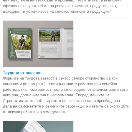
на изчисления на възможните промени. Резултатите са повишени
ефикасност в употребата на ресурси, качество, продуктивност,
доходност и устойчивост на селскостопанската продукция.“
Трудови отношения
Формите на трудова заетост в сектор селско стопанство са три:
самонаети (фермерите), наети (наемните работници) и семейна
работна ръка. Тази заетост често се определя от анализаторите като
непълна, допълнителна и неформална. Според данните на
Агростатистиката в българското селско стопанство преобладава
дела на самонаетите и семейните работници, а наетите са около 10%
от всички работещи в земеделието.