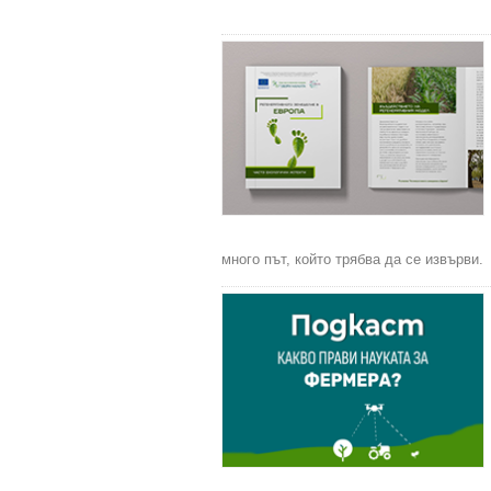
много път, който трябва да се извърви.