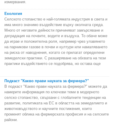
измервания.
Екология
Селското стопанство е най-голямата индустрия в света и
има много значимо въздействие върху околната среда.
Много от неговите дейности причиняват замърсяване и
деградация на почвите, водите и въздуха. То обаче може
да играе и положителна роля, например чрез улавянето
на парникови газове в почви и култури или намаляването
на риска от наводнения, когато се прилагат определени
земеделски практики. С разширяване на обхвата на тези
практики въздействието се подобрява, но остава още
Подкаст "Какво прави науката за фермера?"
В подкаст "Какво прави науката за фермера?" можете да
намерите информация по ключови теми в модерното
селско стопанство, свързани с глобалните тенденции на
развитие, политиката на ЕС в областта на земеделието и
животновъдството и научните постижения, които
променят облика на фермерската професия и на селските
райони.