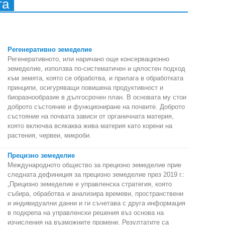
та
Регенеративно земеделие
Регенеративното, или наричано още консервационно
земеделие, използва по-систематичен и цялостен подход
към земята, която се обработва, и прилага в обработката
принципи, осигуряващи повишена продуктивност и
биоразнообразие в дългосрочен план. В основата му стои
доброто състояние и функциониране на почвите. Доброто
състояние на почвата зависи от органичната материя,
която включва всякаква жива материя като корени на
растения, червеи, микроби.
Прецизно земеделие
Международното общество за прецизно земеделие прие
следната дефиниция за прецизно земеделие през 2019 г.:
„Прецизно земеделие е управленска стратегия, която
събира, обработва и анализира времеви, пространствени
и индивидуални данни и ги съчетава с друга информация
в подкрепа на управленски решения въз основа на
изчисления на възможните промени. Резултатите са