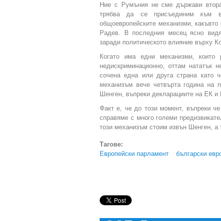
Ние с Румъния не сме държави втора
трябва да се присъединим към в
общоевропейските механизми, какъвто 
Радев. В последния месец ясно вид
заради политическото влияние върху К
Когато има едни механизми, които 
недискриминационно, оттам нататък 
сочена една или друга страна като 
механизъм вече четвърта година на 
Шенген, въпреки декларациите на ЕК и 
Факт е, че до този момент, въпреки ч
справяме с много големи предизвикате
този механизъм стоим извън Шенген, а 
Тагове:
Европейски парламент
български евр