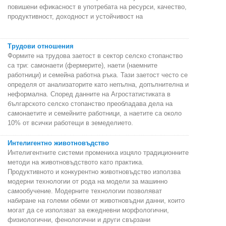
повишени ефикасност в употребата на ресурси, качество,
продуктивност, доходност и устойчивост на
Трудови отношения
Формите на трудова заетост в сектор селско стопанство
са три: самонаети (фермерите), наети (наемните
работници) и семейна работна ръка. Тази заетост често се
определя от анализаторите като непълна, допълнителна и
неформална. Според данните на Агростатистиката в
българското селско стопанство преобладава дела на
самонаетите и семейните работници, а наетите са около
10% от всички работещи в земеделието.
Интелигентно животновъдство
Интелигентните системи промениха изцяло традиционните
методи на животновъдството като практика.
Продуктивното и конкурентно животновъдство използва
модерни технологии от рода на модели за машинно
самообучение. Модерните технологии позволяват
набиране на големи обеми от животновъдни данни, които
могат да се използват за ежедневни морфологични,
физиологични, фенологични и други свързани