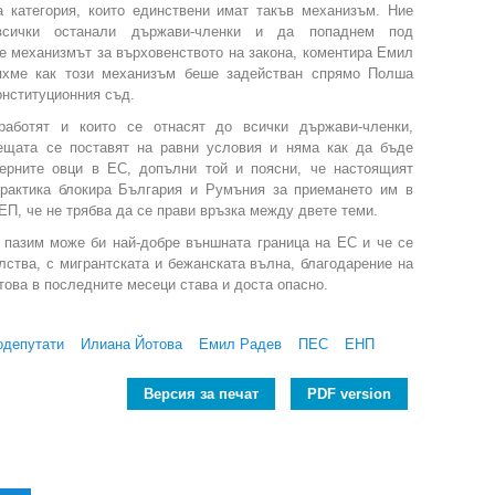
 категория, които единствени имат такъв механизъм. Ние
сички останали държави-членки и да попаднем под
е механизмът за върховенството на закона, коментира Емил
яхме как този механизъм беше задействан спрямо Полша
онституционния съд.
работят и които се отнасят до всички държави-членки,
нещата се поставят на равни условия и няма как да бъде
черните овци в ЕС, допълни той и поясни, че настоящият
практика блокира България и Румъния за приемането им в
ЕП, че не трябва да се прави връзка между двете теми.
е пазим може би най-добре външната граница на ЕС и че се
лства, с мигрантската и бежанската вълна, благодарение на
това в последните месеци става и доста опасно.
одепутати
Илиана Йотова
Емил Радев
ПЕС
ЕНП
Версия за печат
PDF version