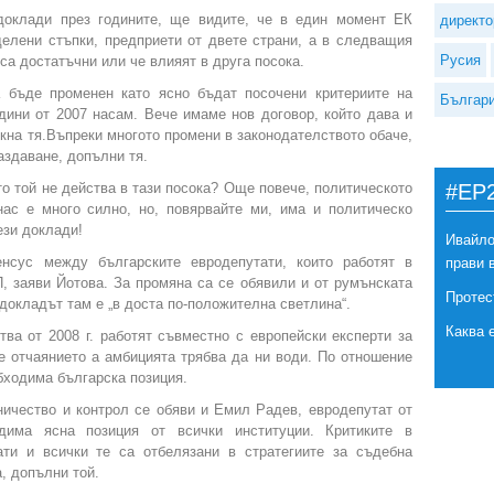
 доклади през годините, ще видите, че в един момент ЕК
директо
елени стъпки, предприети от двете страни, а в следващия
Русия
 са достатъчни или че влияят в друга посока.
 бъде променен като ясно бъдат посочени критериите на
Българ
дини от 2007 насам. Вече имаме нов договор, който дава и
кна тя.Въпреки многото промени в законодателството обаче,
аздаване, допълни тя.
то той не действа в тази посока? Още повече, политическото
#EP
ас е много силно, но, повярвайте ми, има и политическо
ези доклади!
Ивайло
нсус между българските евродепутати, които работят в
прави 
, заяви Йотова. За промяна са се обявили и от румънската
Протес
 докладът там е „в доста по-положителна светлина“.
Каква 
тва от 2008 г. работят съвместно с европейски експерти за
е отчаянието а амбицията трябва да ни води. По отношение
обходима българска позиция.
ичество и контрол се обяви и Емил Радев, евродепутат от
има ясна позиция от всички институции. Критиките в
ати и всички те са отбелязани в стратегиите за съдебна
, допълни той.