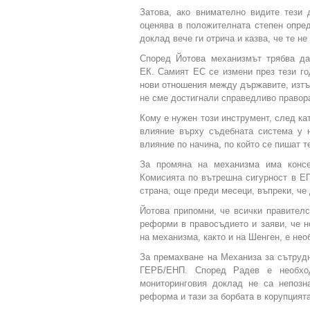
Затова, ако внимателно видите тези
оценява в положителната степен опред
доклад вече ги отрича и казва, че те не
Според Йотова механизмът трябва да
ЕК. Самият ЕС се измени през тези го
нови отношения между държавите, изтъ
не сме достигнали справедливо правор
Кому е нужен този инструмент, след ка
влияние върху съдебната система у н
влияние по начина, по който се пишат т
За промяна на механизма има консе
Комисията по вътрешна сигурност в ЕП
страна, още преди месеци, въпреки, че
Йотова припомни, че всички правителс
реформи в правосъдието и заяви, че н
на механизма, както и на Шенген, е не
За премахване на Механиза за сътрудн
ГЕРБ/ЕНП. Според Радев е необход
мониторинговия доклад не са непозн
реформа и тази за борбата в корупцията