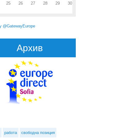
25
26
27
28
29
30
by @GatewayEurope
Архив
работа
свободна позиция