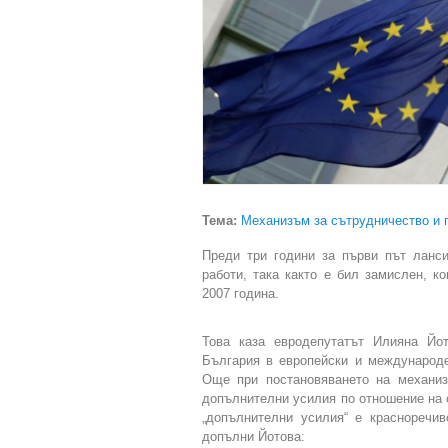
Тема:
Механизъм за сътрудничество и 
Преди три години за първи път ланс
работи, така както е бил замислен, 
2007 година.
Това каза евродепутатът Илияна Йо
България в европейски и международе
Още при постановяването на механиз
допълнителни усилия по отношение на 
„допълнителни усилия“ е красноречив
допълни Йотова: