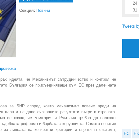
24
31
Секция:
Новини
Tweets 
проверка
ирах идеята, че Механизмът сътрудничество и контрол не
когато България се присъединяваше към ЕС през далечната
това за БНР според която механизмът повече вреди на
н план и не дава очакваните резултати вътре в страната.
ма се казва, че България и Румъния трябва да положат
съдебната реформа и борбата с корупцията. Самото понятие
о за липсата на конкретни критерии и оценъчна система,
ЕС
ЕК