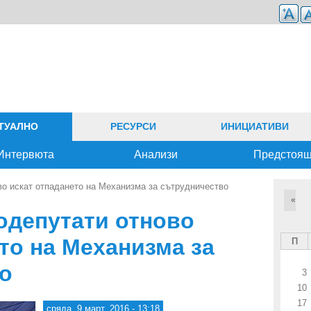
ТУАЛНО
РЕСУРСИ
ИНИЦИАТИВИ
Интервюта
Анализи
Предстоя
во искат отпадането на Механизма за сътрудничество
«
одепутати отново
то на Механизма за
П
о
3
10
17
сряда, 9 март, 2016 - 13:18