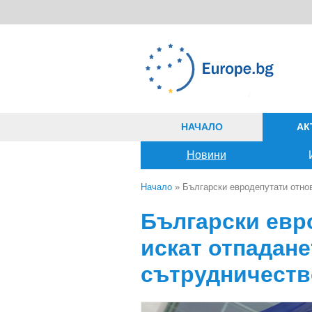
Премини към основното съдържание
НАЧАЛО
АК
Новини
Начало
» Български евродепутати отно
Вие сте тук
Български евр
искат отпадане
сътрудничеств