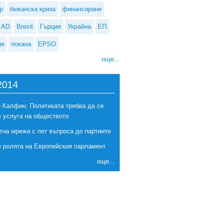
р
бежанска криза
финансиране
AD
Brexit
Гърция
Украйна
ЕП
ия
покана
EPSO
още...
2014
 Калфин: Политиката трябва да се
в услуга на обществото
тна мрежа с пет въпроса до партиите
е ролята на Европейския парламент
още...