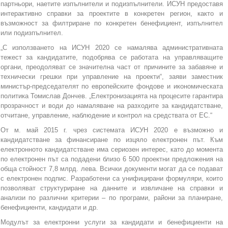
партньори, наетите изпълнители и подизпълнители. ИСУН предоставя
интерактивно справки за проектите в конкретен регион, както и
възможност за филтриране по конкретен бенефициент, изпълнител
или подизпълнител.
„С използването на ИСУН 2020 се намалява административната
тежест за кандидатите, подобрява се работата на управляващите
органи, преодоляват се значителна част от причините за забавяне и
технически грешки при управление на проекти“, заяви заместник
министър-председателят по европейските фондове и икономическата
политика Томислав Дончев. „Електронизацията на процесите гарантира
прозрачност и води до намаляване на разходите за кандидатстване,
отчитане, управление, наблюдение и контрол на средствата от ЕС.“
От м. май 2015 г. чрез системата ИСУН 2020 е възможно и
кандидатстване за финансиране по изцяло електронен път. Към
електронното кандидатстване има сериозен интерес, като до момента
по електронен път са подадени близо 6 500 проектни предложения на
обща стойност 7,8 млрд. лева. Всички документи могат да се подават
с електронен подпис. Разработени са унифицирани формуляри, които
позволяват структуриране на данните и извличане на справки и
анализи по различни критерии – по програми, райони за планиране,
бенефициенти, кандидати и др.
Модулът за електронни услуги за кандидати и бенефициенти на