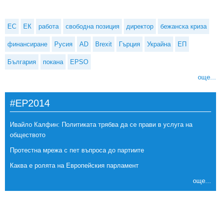
ЕС
ЕК
работа
свободна позиция
директор
бежанска криза
финансиране
Русия
AD
Brexit
Гърция
Украйна
ЕП
България
покана
EPSO
още...
#EP2014
Ивайло Калфин: Политиката трябва да се прави в услуга на
обществото
Протестна мрежа с пет въпроса до партиите
Каква е ролята на Европейския парламент
още...