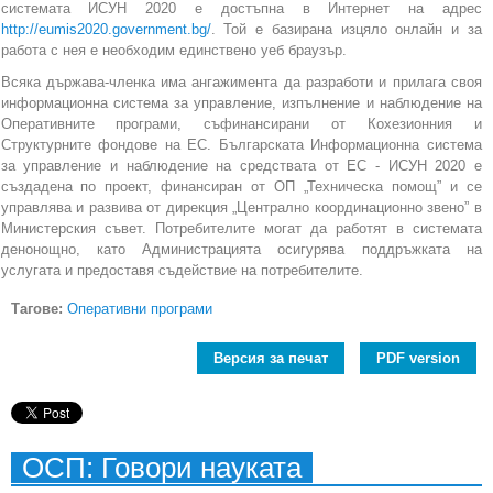
системата ИСУН 2020 е достъпна в Интернет на адрес
http://eumis2020.government.bg/
. Той е базирана изцяло онлайн и за
работа с нея е необходим единствено уеб браузър.
Всяка държава-членка има ангажимента да разработи и прилага своя
информационна система за управление, изпълнение и наблюдение на
Оперативните програми, съфинансирани от Кохезионния и
Структурните фондове на ЕС. Българската Информационна система
за управление и наблюдение на средствата от ЕС - ИСУН 2020 е
създадена по проект, финансиран от ОП „Техническа помощ” и се
управлява и развива от дирекция „Централно координационно звено” в
Министерския съвет. Потребителите могат да работят в системата
денонощно, като Администрацията осигурява поддръжката на
услугата и предоставя съдействие на потребителите.
Тагове:
Оперативни програми
Версия за печат
PDF version
ОСП: Говори науката