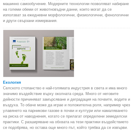
машинно самообучение. Модерните технологии позволяват набиране
на големи обеми от животновъдни данни, които могат да се
използват за ежедневни морфологични, физиологични, фенологични
и други свързани измервания.
Екология
Селското стопанство е най-голямата индустрия в света и има много
значимо въздействие върху околната среда. Много от неговите
дейности причиняват замърсяване и деградация на почвите, водите и
въздуха. То обаче може да играе и положителна роля, например чрез
улавянето на парникови газове в почви и култури или намаляването
на риска от наводнения, когато се прилагат определени земеделски
практики. С разширяване на обхвата на тези практики въздействието
се подобрява, но остава още много път, който трябва да се извърви.