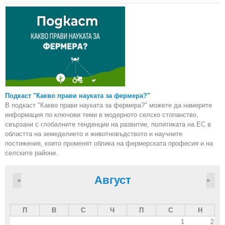
Подкаст "Какво прави науката за фермера?"
В подкаст "Какво прави науката за фермера?" можете да намерите
информация по ключови теми в модерното селско стопанство,
свързани с глобалните тенденции на развитие, политиката на ЕС в
областта на земеделието и животновъдството и научните
постижения, които променят облика на фермерската професия и на
селските райони.
Август
«
»
П
В
С
Ч
П
С
Н
1
2