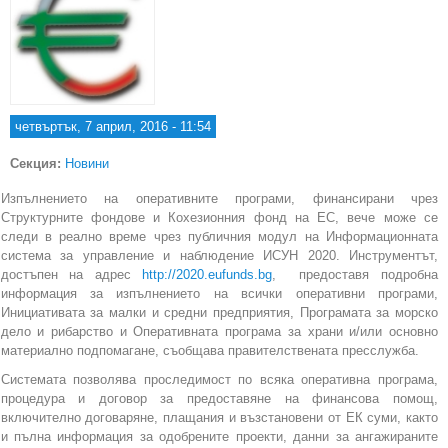
четвъртък, 7 април, 2016 - 11:54
Секция:
Новини
Изпълнението на оперативните програми, финансирани чрез
Структурните фондове и Кохезионния фонд на ЕС, вече може се
следи в реално време чрез публичния модул на Информационната
система за управление и наблюдение ИСУН 2020. Инструментът,
достъпен на адрес
http://2020.eufunds.bg
, предоставя подробна
информация за изпълнението на всички оперативни програми,
Инициативата за малки и средни предприятия, Програмата за морско
дело и рибарство и Oперативната програма за храни и/или основно
материално подпомагане, съобщава правителствената пресслужба.
Системата позволява проследимост по всяка оперативна програма,
процедура и договор за предоставяне на финансова помощ,
включително договаряне, плащания и възстановени от ЕК суми, както
и пълна информация за одобрените проекти, данни за ангажираните