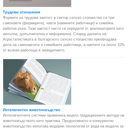
Трудови отношения
Формите на трудова заетост в сектор селско стопанство са три:
самонаети (фермерите), наети (наемните работници) и семейна
работна ръка. Тази заетост често се определя от анализаторите като
непълна, допълнителна и неформална. Според данните на
Агростатистиката в българското селско стопанство преобладава
дела на самонаетите и семейните работници, а наетите са около 10%
от всички работещи в земеделието.
Интелигентно животновъдство
Интелигентните системи промениха изцяло традиционните методи на
животновъдството като практика. Продуктивното и конкурентно
животновъдство използва модерни технологии от рода на модели за