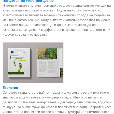
Интелигентно животновъдство
Интелигентните системи промениха изцяло традиционните методи на
животновъдството като практика. Продуктивното и конкурентно
животновъдство използва модерни технологии от рода на модели за
машинно самообучение. Модерните технологии позволяват набиране
на големи обеми от животновъдни данни, които могат да се
използват за ежедневни морфологични, физиологични, фенологични
и други свързани измервания.
Екология
Селското стопанство е най-голямата индустрия в света и има много
значимо въздействие върху околната среда. Много от неговите
дейности причиняват замърсяване и деградация на почвите, водите и
въздуха. То обаче може да играе и положителна роля, например чрез
улавянето на парникови газове в почви и култури или намаляването