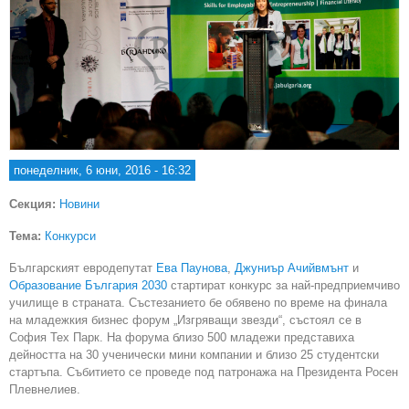
понеделник, 6 юни, 2016 - 16:32
Секция:
Новини
Тема:
Конкурси
Българският евродепутат
Ева Паунова
,
Джуниър Ачийвмънт
и
Образование България 2030
стартират конкурс за най-предприемчиво
училище в страната. Състезанието бе обявено по време на финала
на младежкия бизнес форум „Изгряващи звезди“, състоял се в
София Тех Парк. На форума близо 500 младежи представиха
дейността на 30 ученически мини компании и близо 25 студентски
стартъпа. Събитието се проведе под патронажа на Президента Росен
Плевнелиев.