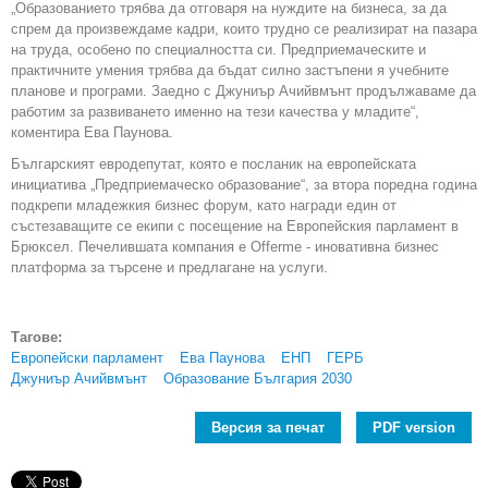
„Образованието трябва да отговаря на нуждите на бизнеса, за да
спрем да произвеждаме кадри, които трудно се реализират на пазара
на труда, особено по специалността си. Предприемаческите и
практичните умения трябва да бъдат силно застъпени я учебните
планове и програми. Заедно с Джуниър Ачийвмънт продължаваме да
работим за развиването именно на тези качества у младите“,
коментира Ева Паунова.
Българският евродепутат, която е посланик на европейската
инициатива „Предприемаческо образование“, за втора поредна година
подкрепи младежкия бизнес форум, като награди един от
състезаващите се екипи с посещение на Европейския парламент в
Брюксел. Печелившата компания е Offerme - иновативна бизнес
платформа за търсене и предлагане на услуги.
Тагове:
Европейски парламент
Ева Паунова
ЕНП
ГЕРБ
Джуниър Ачийвмънт
Образование България 2030
Версия за печат
PDF version