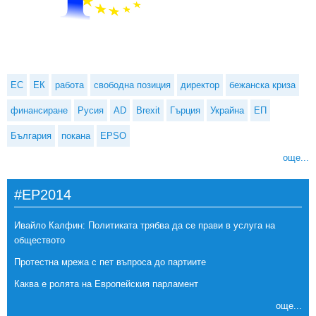
ЕС
ЕК
работа
свободна позиция
директор
бежанска криза
финансиране
Русия
AD
Brexit
Гърция
Украйна
ЕП
България
покана
EPSO
още...
#EP2014
Ивайло Калфин: Политиката трябва да се прави в услуга на
обществото
Протестна мрежа с пет въпроса до партиите
Каква е ролята на Европейския парламент
още...