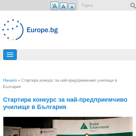
Премини към основното съдържание
Форма за търсене
Начало
» Стартира конкурс за най-предприемчиво училище в
България
Вие сте тук
Стартира конкурс за най-предприемчиво
училище в България