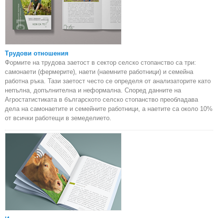
Трудови отношения
Формите на трудова заетост в сектор селско стопанство са три:
самонаети (фермерите), наети (наемните работници) и семейна
работна ръка. Тази заетост често се определя от анализаторите като
непълна, допълнителна и неформална. Според данните на
Агростатистиката в българското селско стопанство преобладава
дела на самонаетите и семейните работници, а наетите са около 10%
от всички работещи в земеделието.