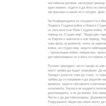
нестабилни региони, несигурни граници
един момент, където и да било по свет
застрахован и никой не е сигурен. Дне
На Конференцията по сигурността в Мю
Първата Студена война и Новата Студен
се запътили към Нова Студена война. Н
период на „Студен мир“. Преди две год
че Европа е навлязла в нов период. Ук
нова фаза на развитие, която аз нарич
война, но студен мир, защото наблюда
– пропагандни войни, кибератаки, прокс
дестабилизираха се и бяха отслабени о
Руският президент често говори за нов
които трябва да бъдат уважавани. Да н
Западът допусне това да стане, то тов
трябва да се изправим и да защитим на
времена, защото световните и региона
политиката. Каузата на мъдрата полити
дипломацията, а не да воюва. Ако няма
Лесно е да дестабилизираш. Държавите
Разрушените общества обаче могат да б