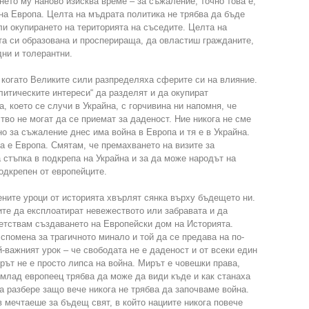
нето му наново изисква време – за съжаление, точно това е,
на Европа. Целта на мъдрата политика не трябва да бъде
и окупирането на територията на съседите. Целта на
та си образована и просперираща, да овластиш гражданите,
ни и толерантни.
 когато Великите сили разпределяха сферите си на влияние.
итическите интереси“ да разделят и да окупират
, което се случи в Украйна, с горчивина ни напомня, че
тво не могат да се приемат за даденост. Ние никога не сме
о за съжаление днес има война в Европа и тя е в Украйна.
на е Европа. Смятам, че премахването на визите за
 стъпка в подкрепа на Украйна и за да може народът на
одкрепен от европейците.
ените уроци от историята хвърлят сянка върху бъдещето ни.
те да експлоатират невежеството или забравата и да
етствам създаването на Европейски дом на Историята.
спомена за трагичното минало и той да се предава на по-
-важният урок – че свободата не е даденост и от всеки един
рът не е просто липса на война. Мирът е човешки права,
 млад европеец трябва да може да види къде и как станаха
а разбере защо вече никога не трябва да започваме война.
мечтаеше за бъдещ свят, в който нациите никога повече