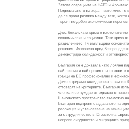
Затова операциите на НАТО и Фронтекс
Подпомагането на хора, чиито живот е 
да се прави разлика между тези, които б
търсят по-добри икономически перспект
Днес бежанската криза е изключително 
икономически и социално. Тази криза в
разделението. Тя въплъщава основната
решения. Изправена пред безпрецедент
демонстрира солидарност и отговорност
България се е доказала като лоялен па
най-лесния и най-прекия път от зоните
гранци на ЕС професионално и ефикасн
Демонстрираме солидарност с всички бе
отговарят на критериите. България изп
членка и се нуждае от еднакво отношен
Шенгенското пространство възможно най
България подкрепя създаването на еди
релокация и установяване на бежанцит
за сътрудничество в Югоизточна Европ
направи сигурността и миграцията приор