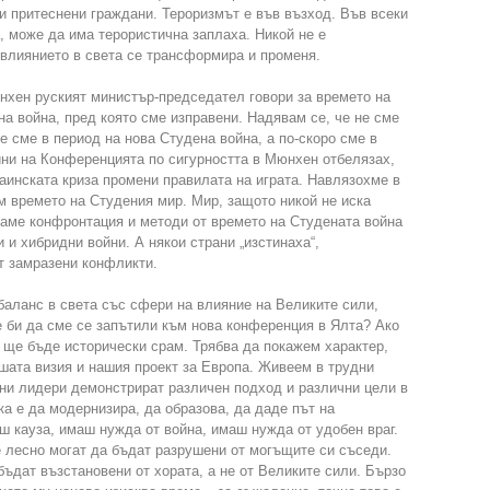
 и притеснени граждани. Тероризмът е във възход. Във всеки
а, може да има терористична заплаха. Никой не е
с влиянието в света се трансформира и променя.
нхен руският министър-председател говори за времето на
а война, пред която сме изправени. Надявам се, че не сме
е сме в период на нова Студена война, а по-скоро сме в
ини на Конференцията по сигурността в Мюнхен отбелязах,
раинската криза промени правилата на играта. Навлязохме в
ам времето на Студения мир. Мир, защото никой не иска
ваме конфронтация и методи от времето на Студената война
и и хибридни войни. А някои страни „изстинаха“,
т замразени конфликти.
 баланс в света със сфери на влияние на Великите сили,
е би да сме се запътили към нова конференция в Ялта? Ако
а ще бъде исторически срам. Трябва да покажем характер,
шата визия и нашия проект за Европа. Живеем в трудни
лни лидери демонстрират различен подход и различни цели в
ка е да модернизира, да образова, да даде път на
ш кауза, имаш нужда от война, имаш нужда от удобен враг.
 лесно могат да бъдат разрушени от могъщите си съседи.
ъдат възстановени от хората, а не от Великите сили. Бързо