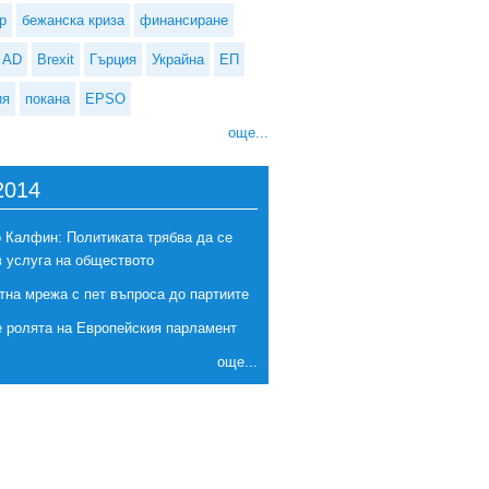
р
бежанска криза
финансиране
AD
Brexit
Гърция
Украйна
ЕП
ия
покана
EPSO
още...
2014
 Калфин: Политиката трябва да се
в услуга на обществото
тна мрежа с пет въпроса до партиите
е ролята на Европейския парламент
още...