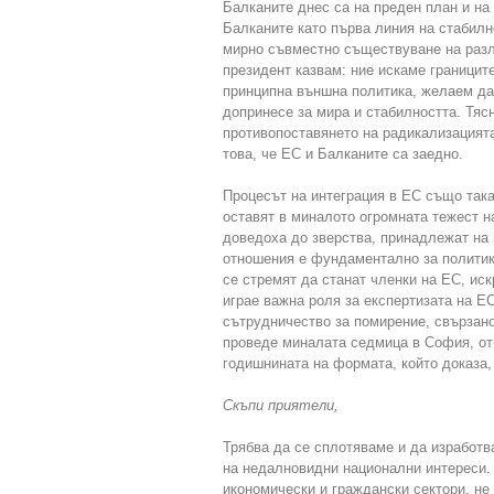
Балканите днес са на преден план и на
Балканите като първа линия на стабилн
мирно съвместно съществуване на разл
президент казвам: ние искаме границите
принципна външна политика, желаем да
допринесе за мира и стабилността. Тяс
противопоставянето на радикализацията
това, че ЕС и Балканите са заедно.
Процесът на интеграция в ЕС също така
оставят в миналото огромната тежест н
доведоха до зверства, принадлежат на
отношения е фундаментално за политик
се стремят да станат членки на ЕС, ис
играе важна роля за експертизата на Е
сътрудничество за помирение, свързан
проведе миналата седмица в София, от
годишнината на формата, който доказа, 
Скъпи приятели,
Трябва да се сплотяваме и да изработв
на недалновидни национални интереси.
икономически и граждански сектори, не