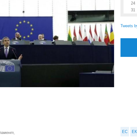
24
31
Tweets 
ЕС
ЕК
ламент,