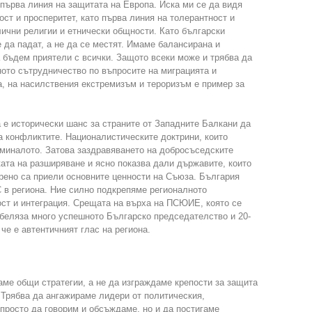
 първа линия на защитата на Европа. Иска ми се да видя
ост и просперитет, като първа линия на толерантност и
ични религии и етнически общности. Като български
 да падат, а не да се местят. Имаме балансирана и
 бъдем приятели с всички. Защото всеки може и трябва да
ното сътрудничество по въпросите на миграцията и
, на насилствения екстремизъм и тероризъм е пример за
 е исторически шанс за страните от Западните Балкани да
а конфликтите. Националистическите доктрини, които
 миналото. Затова заздравяването на добросъседските
ата на разширяване и ясно показва дали държавите, които
крено са приели основните ценности на Съюза. България
С в региона. Ние силно подкрепяме регионалното
ост и интеграция. Срещата на върха на ПСЮИЕ, която се
беляза много успешното Българско председателство и 20-
че е автентичният глас на региона.
аме общи стратегии, а не да изграждаме крепости за защита
 Трябва да ангажираме лидери от политическия,
 просто да говорим и обсъждаме, но и да постигаме