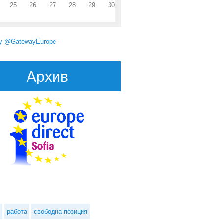
25
26
27
28
29
30
by @GatewayEurope
Архив
работа
свободна позиция