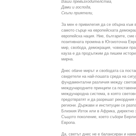
Ваши превъзходителства,
Дами и господа,
Скъпи приятели,
За мен е привилегия да се обърна към в
самото сърце на европейската демокрац
европейска нация. Ние, българите, сме 
позитивната промяна в Югоизточна Евр
мир, свобода, демокрация, човешки пра
кауза е да продължим да пишем истори
мирна.
Днес обаче мирът и свободата са поста
свидетели на най-лошата среда на сигу
фундаментални различия между световн
международните принципи са поставени
международна система, в която световн
предотвратят и да разрешат рекордния 
региони. Държави и институции се разпа
Близкия Изток или в Африка, директно 
Същото поколение, което събори Берлин
Европа.
Да, светът днес не е балансиран и на