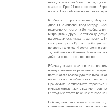
няма да отиват на бойното поле, ще се 
знанието. През 21 век споровете в Евро
полета. Европейският проект за интегр
Разбира се, Европа не може да бъде ос
днес. ЕС е изправен пред рекорден бро
възможно излизане на Великобратания о
миграцията и други. Не трябва да допу
на солидарност, криза на ценностите. 
санкциите срещу Русия – трябва да сме
по време на криза. И всеки член на сем
задълбочава проблемите. България се г
действа решително и отговорно.
ЕС има уникално значение и силна поли
преодоляването на различията, поради
постигнатото безпрецедентно ниво на 
проект за мир, в който всяка нация е 
Проблемите на миграцията, тероризма, 
минават отвъд нашите граници. Тези пр
Сътрудничеството вече не е въпрос на 
Наблюдаваме хаос около границите ни,
криминални интереси и трафикантите на