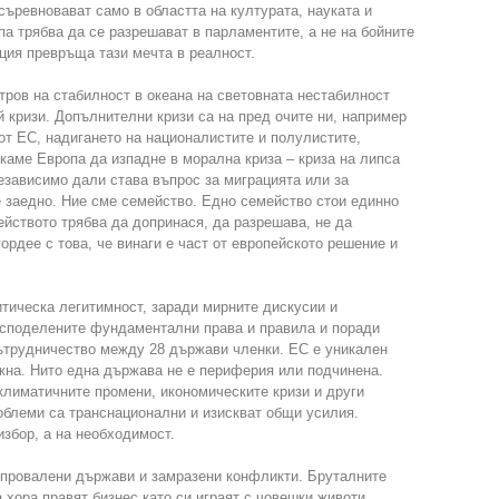
съревновават само в областта на културата, науката и
па трябва да се разрешават в парламентите, а не на бойните
ация превръща тази мечта в реалност.
тров на стабилност в океана на световната нестабилност
й кризи. Допълнителни кризи са на пред очите ни, например
т ЕС, надигането на националистите и полулистите,
скаме Европа да изпадне в морална криза – криза на липса
Независимо дали става въпрос за миграцията или за
 заедно. Ние сме семейство. Едно семейство стои единно
ейството трябва да допринася, да разрешава, не да
ордее с това, че винаги е част от европейското решение и
тическа легитимност, заради мирните дискусии и
 споделените фундаментални права и правила и поради
сътрудничество между 28 държави членки. ЕС е уникален
важна. Нито една държава не е периферия или подчинена.
климатичните промени, икономическите кризи и други
облеми са транснационални и изискват общи усилия.
избор, а на необходимост.
 провалени държави и замразени конфликти. Бруталните
 хора правят бизнес като си играят с човешки животи.