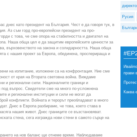
директо
Русия
ас днес като президент на България. Чест е да говоря тук, в
Българ
ия. Аз съм горд про-европейски президент на про-
горди с това, че сме опора на стабилността и двигател на
опа. Наша обща цел е да защитим европейските ценности за
ва, върховенството на закона и солидарността. Наша обща
#EP
ята с нашия проект за Европа, обединена, просперираща и
Ивайло
вени на изпитание, изложени са на конфронтация. Ние сме
прави 
рност от края на Втората световна война. Виждаме
Протес
и и регионални сили. Националните граници и
 под въпрос. Свидетели сме на много по-усложнена
Каква 
ите и регионални институции и сили не могат да
брой конфликти. Войната и терорът преобладават в много
дат. Днес в Европа разбираме, че това, което става в
засяга нашия живот. Днес границите се възстановяват.
ската стена, сега изгражда нови стени в самото сърце на
мирането на нов баланс ще отнеме време. Наблюдаваме