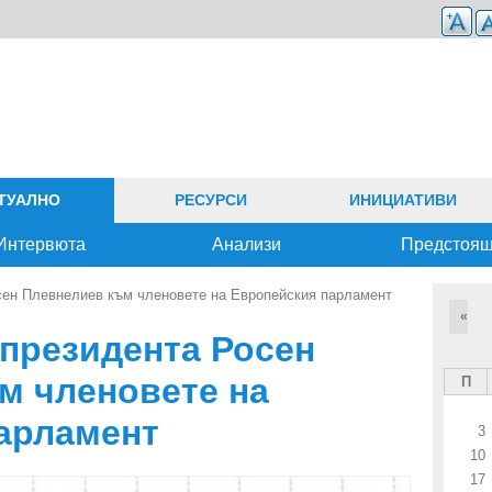
ТУАЛНО
РЕСУРСИ
ИНИЦИАТИВИ
Интервюта
Анализи
Предстоя
ен Плевнелиев към членовете на Европейския парламент
«
президента Росен
м членовете на
П
арламент
3
10
17