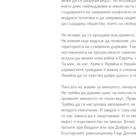
може да се разруши редът, но изгражда
което днес наблюдаваме в някои части 
създаването на замразени конфликти ил
мъдрата политика е да направиш нация
да създадеш общества, които са свобод
Не искаме да се връщаме във времето,
Не можем още веднъж да позволим „пол
територията на суверенни държави. Това
постиженията на прогресивното човечес
искали да имаме нова война в Европа, н
За мен, за нас, Крим е Украйна и Украй
украинските граждани е важна и спешна
Украйна да се чувства добре дошъл и п
Липсата на знание за миналото, ненауч
Не трябва да даваме шанс на популисти
променят миналото по техен вкус. Прив
Трябва да се насърчава запазването на 
младото поколение. И заедно с това най
от нас зависи да я защитаваме. И че ми
мирът е върховенство на закона. Всеки
битките при Вердюн или при Дойран и д
Българският революционер Гоце Делчев 