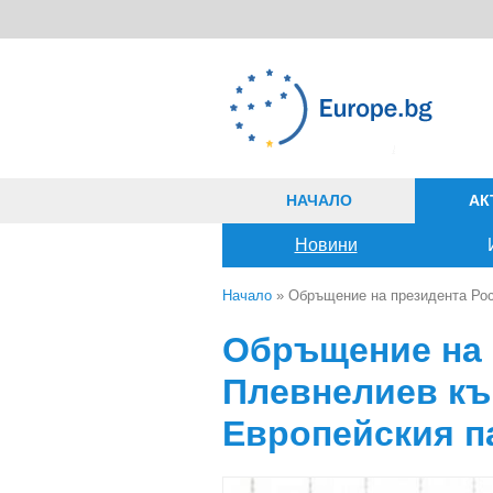
Премини към основното съдържание
НАЧАЛО
АК
Новини
Начало
» Обръщение на президента Рос
Вие сте тук
Обръщение на 
Плевнелиев къ
Европейския п