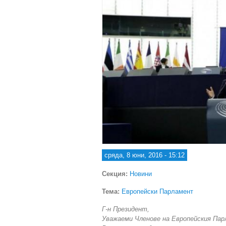
сряда, 8 юни, 2016 - 15:12
Секция:
Новини
Тема:
Европейски Парламент
Г-н Президент,
Уважаеми Членове на Европейския Пар