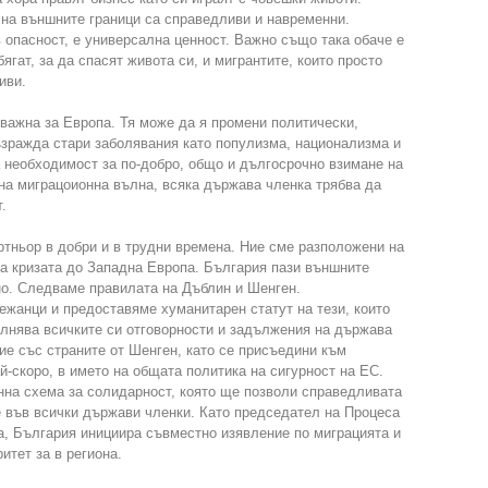
 на външните граници са справедливи и навременни.
в опасност, е универсална ценност. Важно също така обаче е
ягат, за да спасят живота си, и мигрантите, които просто
иви.
важна за Европа. Тя може да я промени политически,
ъзражда стари заболявания като популизма, национализма и
 необходимост за по-добро, общо и дългосрочно взимане на
на миграцоионна вълна, всяка държава членка трябва да
.
ртньор в добри и в трудни времена. Ние сме разположени на
 на кризата до Западна Европа. България пази външните
о. Следваме правилата на Дъблин и Шенген.
жанци и предоставяме хуманитарен статут на тези, които
ълнява всичките си отговорности и задължения на държава
ие със страните от Шенген, като се присъедини към
-скоро, в името на общата политика на сигурност на ЕС.
нна схема за солидарност, която ще позволи справедливата
е във всички държави членки. Като председател на Процеса
а, България инициира съвместно изявление по миграцията и
итет за в региона.