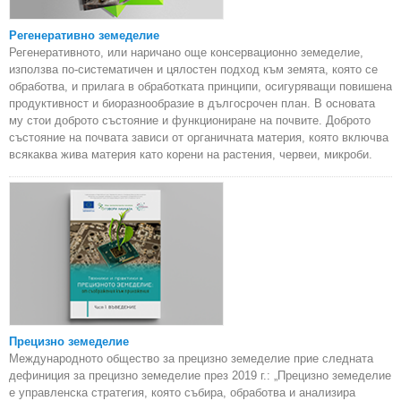
Регенеративно земеделие
Регенеративното, или наричано още консервационно земеделие,
използва по-систематичен и цялостен подход към земята, която се
обработва, и прилага в обработката принципи, осигуряващи повишена
продуктивност и биоразнообразие в дългосрочен план. В основата
му стои доброто състояние и функциониране на почвите. Доброто
състояние на почвата зависи от органичната материя, която включва
всякаква жива материя като корени на растения, червеи, микроби.
Прецизно земеделие
Международното общество за прецизно земеделие прие следната
дефиниция за прецизно земеделие през 2019 г.: „Прецизно земеделие
е управленска стратегия, която събира, обработва и анализира