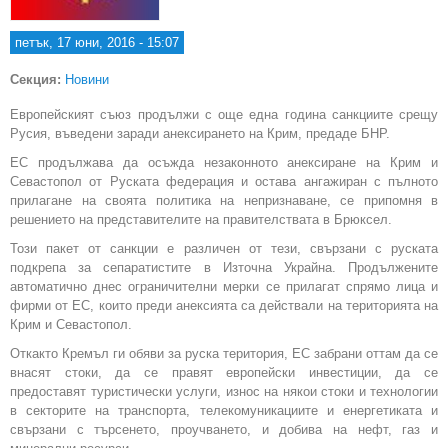
петък, 17 юни, 2016 - 15:07
Секция:
Новини
Европейският съюз продължи с още една година санкциите срещу
Русия, въведени заради анексирането на Крим, предаде БНР.
ЕС продължава да осъжда незаконното анексиране на Крим и
Севастопол от Руската федерация и остава ангажиран с пълното
прилагане на своята политика на непризнаване, се припомня в
решението на представителите на правителствата в Брюксел.
Този пакет от санкции е различен от тези, свързани с руската
подкрепа за сепаратистите в Източна Украйна. Продължените
автоматично днес ограничителни мерки се прилагат спрямо лица и
фирми от ЕС, които преди анексията са действали на територията на
Крим и Севастопол.
Откакто Кремъл ги обяви за руска територия, ЕС забрани оттам да се
внасят стоки, да се правят европейски инвестиции, да се
предоставят туристически услуги, износ на някои стоки и технологии
в секторите на транспорта, телекомуникациите и енергетиката и
свързани с търсенето, проучването, и добива на нефт, газ и