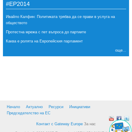
#EP2014
Ивайло Калфин: Политиката трябва да се прави в услуга на
обществото
Протестна мрежа с пет въпроса до партиите
Каква е ролята на Европейския парламент
още...
Начало
Актуално
Ресурси
Инициативи
Председателство на ЕС
Контакт с Gateway Europe
За нас