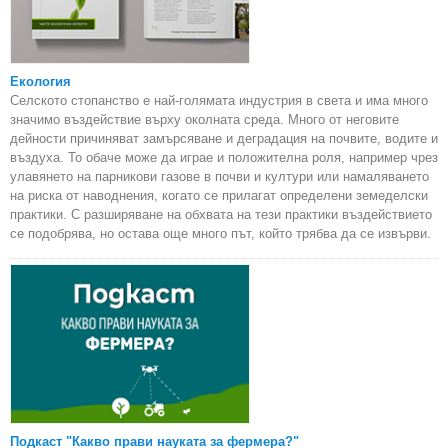
Екология
Селското стопанство е най-голямата индустрия в света и има много
значимо въздействие върху околната среда. Много от неговите
дейности причиняват замърсяване и деградация на почвите, водите и
въздуха. То обаче може да играе и положителна роля, например чрез
улавянето на парникови газове в почви и култури или намаляването
на риска от наводнения, когато се прилагат определени земеделски
практики. С разширяване на обхвата на тези практики въздействието
се подобрява, но остава още много път, който трябва да се извърви.
Подкаст "Какво прави науката за фермера?"