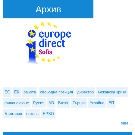
Архив
ЕС
ЕК
работа
свободна позиция
директор
бежанска криза
финансиране
Русия
AD
Brexit
Гърция
Украйна
ЕП
България
покана
EPSO
още...