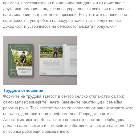
времеви, пространствени и индивидуални данни и ги съчетава с
друга информация в подкрепа на управленски решения въз основа
на изчисления на възможните промени. Резултатите са повишени
ефикасност в употребата на ресурси, качество, продуктивност,
доходност и устойчивост на селскостопанската продукция.“
Трудови отношения
Формите на трудова заетост в сектор селско стопанство са три:
самонаети (фермерите), наети (наемните работници) и семейна
работна ръка. Тази заетост често се определя от анализаторите като
непълна, допълнителна и неформална. Според данните на
Агростатистиката в българското селско стопанство преобладава
дела на самонаетите и семейните работници, а наетите са около 10%
от всички работещи в земеделието.