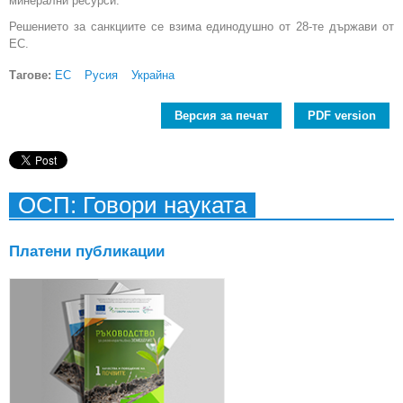
минерални ресурси.
Решението за санкциите се взима единодушно от 28-те държави от
ЕС.
Тагове:
ЕС
Русия
Украйна
Версия за печат
PDF version
ОСП: Говори науката
Платени публикации