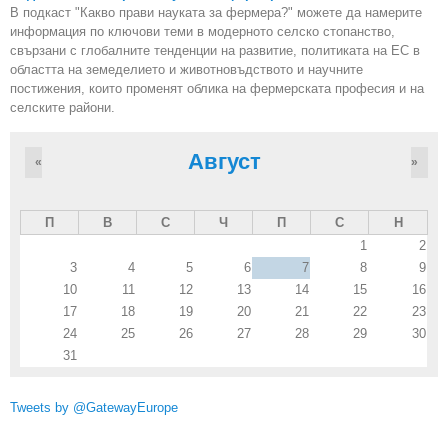
В подкаст "Какво прави науката за фермера?" можете да намерите
информация по ключови теми в модерното селско стопанство,
свързани с глобалните тенденции на развитие, политиката на ЕС в
областта на земеделието и животновъдството и научните
постижения, които променят облика на фермерската професия и на
селските райони.
Август
«
»
П
В
С
Ч
П
С
Н
1
2
3
4
5
6
7
8
9
10
11
12
13
14
15
16
17
18
19
20
21
22
23
24
25
26
27
28
29
30
31
Tweets by @GatewayEurope