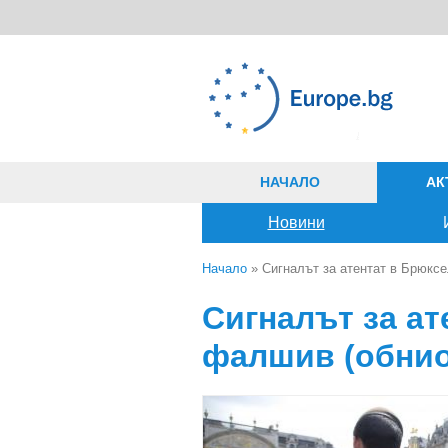
Премини към основното съдържание
НАЧАЛО
АК
Новини
Начало
» Сигналът за атентат в Брюксе
Вие сте тук
Сигналът за ат
фалшив (обнио