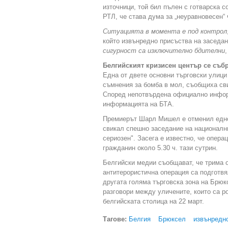
източници, той бил пълен с готварска с
РТЛ, че става дума за „неуравновесен“ 
Ситуацията в момента е под контрол
който извънредно присъства на заседан
сигурност са изключително бдителни
Белгийският кризисен център се събр
Една от двете основни търговски улици
съмнения за бомба в мол, съобщиха сви
Според непотвърдена официално информ
информацията на БТА.
Премиерът Шарл Мишел е отменил едноч
свикал спешно заседание на национални
сериозен". Засега е известно, че опера
гражданин около 5.30 ч. тази сутрин.
Белгийски медии съобщават, че трима 
антитерористична операция са подготвял
другата голяма търговска зона на Брюк
разговори между уличените, които са р
белгийската столица на 22 март.
Тагове:
Белгия
Брюксел
извънредн