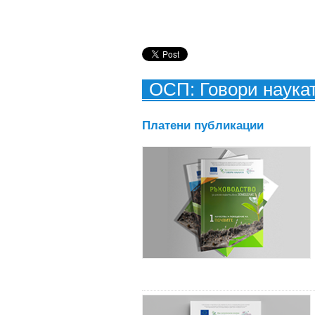
ОСП: Говори наука
Платени публикации