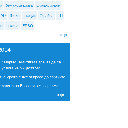
р
бежанска криза
финансиране
AD
Brexit
Гърция
Украйна
ЕП
ия
покана
EPSO
още...
2014
 Калфин: Политиката трябва да се
в услуга на обществото
тна мрежа с пет въпроса до партиите
е ролята на Европейския парламент
още...