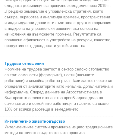
следната дефиниция за прецизно земеделие през 2019 г.:
„Прецизно земеделие е управленска стратегия, която
събира, обработва и анализира времеви, пространствени
и индивидуални данни и ги съчетава с друга информация
в подкрепа на управленски решения въз основа на
изчисления на възможните промени. Резултатите са
повишени ефикасност в употребата на ресурси, качество,
продуктивност, доходност и устойчивост на
Трудови отношения
Формите на трудова заетост в сектор селско стопанство
са три: самонаети (фермерите), наети (наемните
работници) и семейна работна ръка. Тази заетост често се
определя от анализаторите като непълна, допълнителна и
неформална. Според данните на Агростатистиката в
българското селско стопанство преобладава дела на
самонаетите и семейните работници, а наетите са около
10% от всички работещи в земеделието.
Интелигентно животновъдство
Интелигентните системи промениха изцяло традиционните
методи на животновъдството като практика.