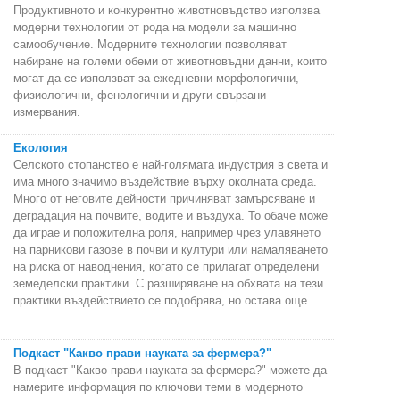
Продуктивното и конкурентно животновъдство използва
модерни технологии от рода на модели за машинно
самообучение. Модерните технологии позволяват
набиране на големи обеми от животновъдни данни, които
могат да се използват за ежедневни морфологични,
физиологични, фенологични и други свързани
измервания.
Екология
Селското стопанство е най-голямата индустрия в света и
има много значимо въздействие върху околната среда.
Много от неговите дейности причиняват замърсяване и
деградация на почвите, водите и въздуха. То обаче може
да играе и положителна роля, например чрез улавянето
на парникови газове в почви и култури или намаляването
на риска от наводнения, когато се прилагат определени
земеделски практики. С разширяване на обхвата на тези
практики въздействието се подобрява, но остава още
Подкаст "Какво прави науката за фермера?"
В подкаст "Какво прави науката за фермера?" можете да
намерите информация по ключови теми в модерното