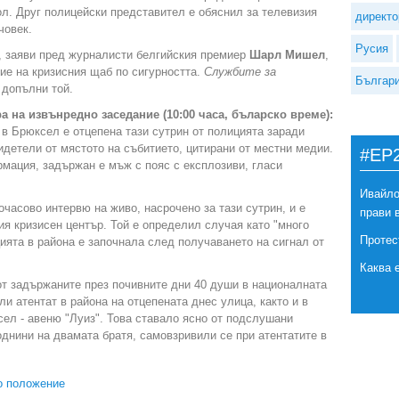
ол. Друг полицейски представител е обяснил за телевизия
директо
човек.
Русия
, заяви пред журналисти белгийския премиер
Шарл Мишел
,
ие на кризисния щаб по сигурността.
Службите за
Българ
, допълни той.
а на извънредно заседание (10:00 часа, бъларско време):
 в Брюксел е отцепена тази сутрин от полицията заради
детели от мястото на събитието, цитирани от местни медии.
#EP
ация, задържан е мъж с пояс с експлозиви, гласи
Ивайло
асово интервю на живо, насрочено за тази сутрин, и е
прави 
я кризисен център. Той е определил случая като "много
Протес
цията в района е започнала след получаването на сигнал от
Каква 
от задържаните през почивните дни 40 души в националната
и атентат в района на отцепената днес улица, както и в
сел - авеню "Луиз". Това ставало ясно от подслушани
однини на двамата братя, самовзривили се при атентатите в
о положение