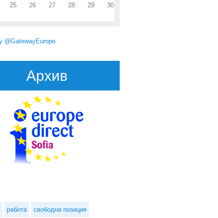
25
26
27
28
29
30
by @GatewayEurope
Архив
работа
свободна позиция