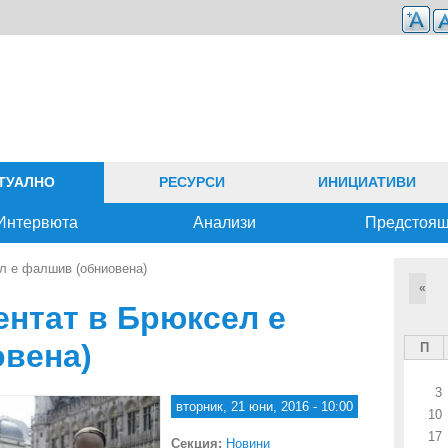
ТУАЛНО
РЕСУРСИ
ИНИЦИАТИВИ
Интервюта
Анализи
Предстоя
л е фалшив (обниовена)
«
ентат в Брюксел е
вена)
П
3
вторник, 21 юни, 2016 - 10:00
10
17
Секция:
Новини