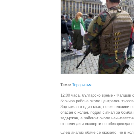
Тема:
Тероризъм
12:00 часа, българско време - Фалшив 
блокира района около централен търгов
Задържан е един мъж, но експлозиви не
опасан с колан, подал сигнал за бомба 
задържан, а районът около най-известн
от полицаи и експерти по обезвреждане
След анализ обаче се оказало, че в ко