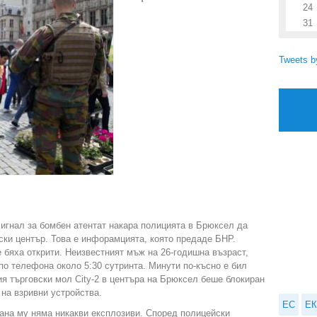
24
31
Tweets 
сигнал за бомбен атентат накара полицията в Брюксел да
ски център. Това е инфорамцията, която предаде БНР.
 бяха открити. Неизвестният мъж на 26-годишна възраст,
по телефона около 5:30 сутринта. Минути по-късно е бил
ия търговски мол City-2 в центъра на Брюксел беше блокиран
 на взривни устройства.
ЕС
ЕК
лана му няма никакви експлозиви. Според полицейски