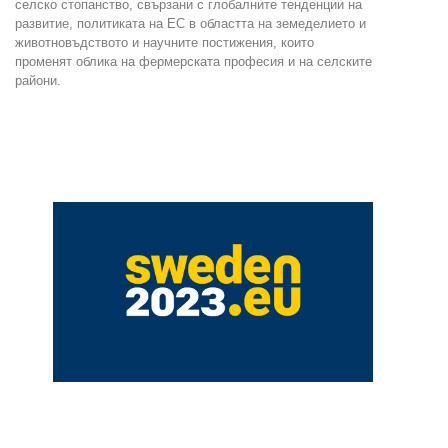
селско стопанство, свързани с глобалните тенденции на
развитие, политиката на ЕС в областта на земеделието и
животновъдството и научните постижения, които
променят облика на фермерската професия и на селските
райони.