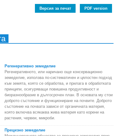
Версия за печат
PDF version
та
Регенеративно земеделие
Регенеративното, или наричано още консервационно
земеделие, използва по-систематичен и цялостен подход
към земята, която се обработва, и прилага в обработката
принципи, осигуряващи повишена продуктивност и
биоразнообразие в дългосрочен план. В основата му стои
доброто състояние и функциониране на почвите. Доброто
състояние на почвата зависи от органичната материя,
която включва всякаква жива материя като корени на
растения, червеи, микроби.
Прецизно земеделие
Международното общество за прецизно земеделие прие