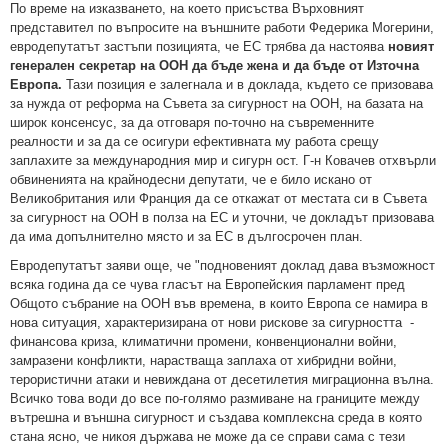
По време на изказването, на което присъства Върховният
представител по въпросите на външните работи Федерика Могерини,
евродепутатът застъпи позицията, че ЕС трябва да настоява
новият
генерален секретар на ООН да бъде жена и да бъде от Източна
Европа.
Тази позиция е залегнала и в доклада, където се призовава
за нужда от реформа на Съвета за сигурност на ООН, на базата на
широк консенсус, за да отговаря по-точно на съвременните
реалности и за да се осигури ефективната му работа срещу
заплахите за международния мир и сигурн ост. Г-н Ковачев отхвърли
обвиненията на крайнодесни депутати, че е било искано от
Великобритания или Франция да се откажат от местата си в Съвета
за сигурност на ООН в полза на ЕС и уточни, че докладът призовава
да има допълнително място и за ЕС в дългосрочен план.
Евродепутатът заяви още, че "подновеният доклад дава възможност
всяка година да се чува гласът на Европейския парламент пред
Общото събрание на ООН във времена, в които Европа се намира в
нова ситуация, характеризирана от нови рискове за сигурността -
финансова криза, климатични промени, конвенционални войни,
замразени конфликти, нарастваща заплаха от хибридни войни,
терористични атаки и невиждана от десетилетия миграционна вълна.
Всичко това води до все по-голямо размиване на границите между
вътрешна и външна сигурност и създава комплексна среда в която
стана ясно, че никоя държава не може да се справи сама с тези