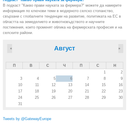
В подкаст "Какво прави науката за фермера?" можете да намерите
информация по ключови теми в модерното селско стопанство,
свързани с глобалните тенденции на развитие, политиката на ЕС в
областта на земеделието и животновъдството и научните
постижения, които променят облика на фермерската професия и на
селските райони.
Август
«
»
П
В
С
Ч
П
С
Н
1
2
3
4
5
6
7
8
9
10
11
12
13
14
15
16
17
18
19
20
21
22
23
24
25
26
27
28
29
30
31
Tweets by @GatewayEurope