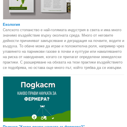
Екология
Селското стопанство е най-голямата индустрия в света и има много
значимо въздействие върху околната среда. Много от неговите
дейности причиняват замърсяване и деградация на почвите, водите и
въздуха. То обаче може да играе и положителна роля, например чрез
улавянето на парникови газове в почви и култури или намаляването
на риска от наводнения, когато се прилагат определени земеделски
практики. С разширяване на обхвата на тези практики въздействието
се подобрява, но остава още много път, който трябва да се извърви.
Подкаст "Какво прави науката за фермера?"