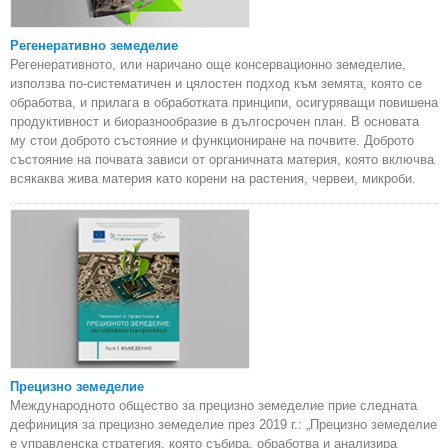
Регенеративно земеделие
Регенеративното, или наричано още консервационно земеделие,
използва по-систематичен и цялостен подход към земята, която се
обработва, и прилага в обработката принципи, осигуряващи повишена
продуктивност и биоразнообразие в дългосрочен план. В основата
му стои доброто състояние и функциониране на почвите. Доброто
състояние на почвата зависи от органичната материя, която включва
всякаква жива материя като корени на растения, червеи, микроби.
Прецизно земеделие
Международното общество за прецизно земеделие прие следната
дефиниция за прецизно земеделие през 2019 г.: „Прецизно земеделие
е управленска стратегия, която събира, обработва и анализира