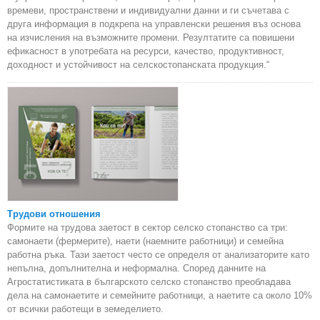
времеви, пространствени и индивидуални данни и ги съчетава с
друга информация в подкрепа на управленски решения въз основа
на изчисления на възможните промени. Резултатите са повишени
ефикасност в употребата на ресурси, качество, продуктивност,
доходност и устойчивост на селскостопанската продукция.“
Трудови отношения
Формите на трудова заетост в сектор селско стопанство са три:
самонаети (фермерите), наети (наемните работници) и семейна
работна ръка. Тази заетост често се определя от анализаторите като
непълна, допълнителна и неформална. Според данните на
Агростатистиката в българското селско стопанство преобладава
дела на самонаетите и семейните работници, а наетите са около 10%
от всички работещи в земеделието.