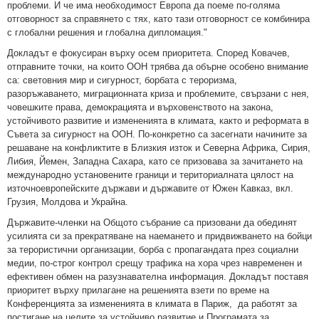
проблеми. И че има необходимост Европа да поеме по-голяма
отговорност за справянето с тях, като тази отговорност се комбинира
с глобални решения и глобална дипломация."
Докладът е фокусиран върху осем приоритета. Според Ковачев,
отправните точки, на които ООН трябва да обърне особено внимание
са: световния мир и сигурност, борбата с тероризма,
разоръжаването, миграционната криза и проблемите, свързани с нея,
човешките права, демокрацията и върховенството на закона,
устойчивото развитие и измененията в климата, както и реформата в
Съвета за сигурност на ООН. По-конкретно са засегнати начините за
решаване на конфликтите в Близкия изток и Северна Африка, Сирия,
Либия, Йемен, Западна Сахара, като се призовава за зачитането на
международно установените граници и териториалната цялост на
източноевропейските държави и държавите от Южен Кавказ, вкл.
Грузия, Молдова и Украйна.
Държавите-членки на Общото събрание са призовани да обединят
усилията си за прекратяване на наемането и придвижването на бойци
за терористични организации, борба с пропагандата през социални
медии, по-строг контрол срещу трафика на хора чрез навременен и
ефективен обмен на разузнавателна информация. Докладът поставя
приоритет върху прилагане на решенията взети по време на
Конференцията за измененията в климата в Париж, да работят за
постигане на целите за устойчиво развитие и Програмата за