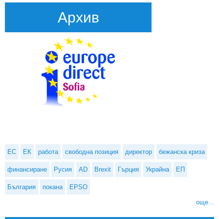
Архив
ЕС
ЕК
работа
свободна позиция
директор
бежанска криза
финансиране
Русия
AD
Brexit
Гърция
Украйна
ЕП
България
покана
EPSO
още...