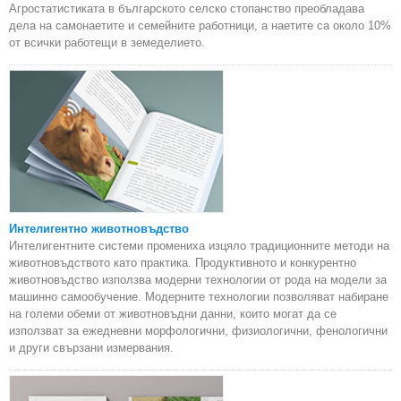
Агростатистиката в българското селско стопанство преобладава
дела на самонаетите и семейните работници, а наетите са около 10%
от всички работещи в земеделието.
Интелигентно животновъдство
Интелигентните системи промениха изцяло традиционните методи на
животновъдството като практика. Продуктивното и конкурентно
животновъдство използва модерни технологии от рода на модели за
машинно самообучение. Модерните технологии позволяват набиране
на големи обеми от животновъдни данни, които могат да се
използват за ежедневни морфологични, физиологични, фенологични
и други свързани измервания.