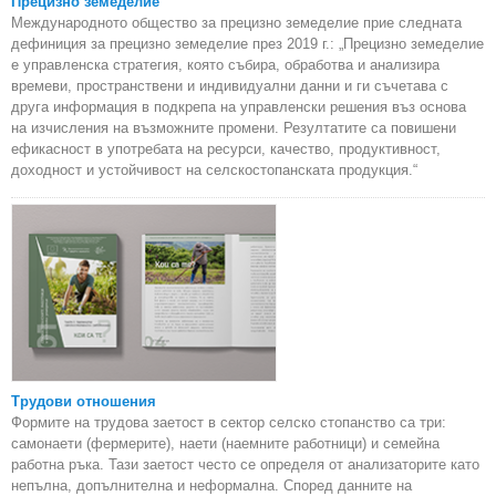
Прецизно земеделие
Международното общество за прецизно земеделие прие следната
дефиниция за прецизно земеделие през 2019 г.: „Прецизно земеделие
е управленска стратегия, която събира, обработва и анализира
времеви, пространствени и индивидуални данни и ги съчетава с
друга информация в подкрепа на управленски решения въз основа
на изчисления на възможните промени. Резултатите са повишени
ефикасност в употребата на ресурси, качество, продуктивност,
доходност и устойчивост на селскостопанската продукция.“
Трудови отношения
Формите на трудова заетост в сектор селско стопанство са три:
самонаети (фермерите), наети (наемните работници) и семейна
работна ръка. Тази заетост често се определя от анализаторите като
непълна, допълнителна и неформална. Според данните на