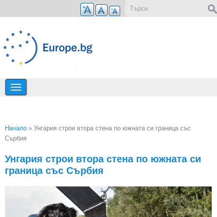
Премини към основното съдържание
Форма за търсене
Начало
» Унгария строи втора стена по южната си граница със
Сърбия
Вие сте тук
Унгария строи втора стена по южната си
граница със Сърбия