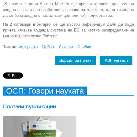
„Въпросът е дали Ангела Меркел ще прояви желание да промени
заедно с нас това неработещо решение на Брюксел, дали тя желае
да се бори заедно с нас за тази цел или не“, подчерта той.
На 2 октомври в Унгария се ще състои референдум дали да бъде
приета някаква бъдеща система на ЕС за квотно разпределяне на
мигранти, отбелязва Ройтерс.
Тагове:
имигранти
Орбан
Унгария
Сърбия
Версия за печат
PDF version
ОСП: Говори науката
Платени публикации