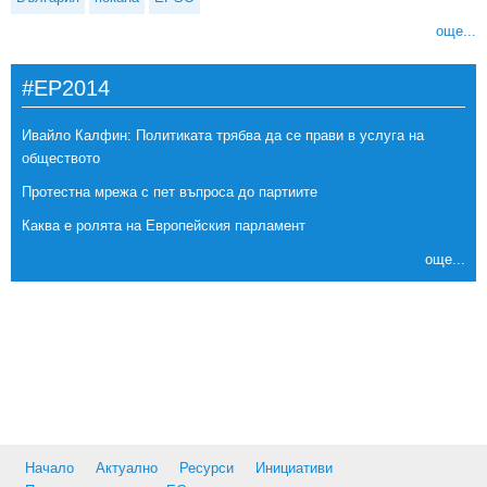
още...
#EP2014
Ивайло Калфин: Политиката трябва да се прави в услуга на
обществото
Протестна мрежа с пет въпроса до партиите
Каква е ролята на Европейския парламент
още...
Начало
Актуално
Ресурси
Инициативи