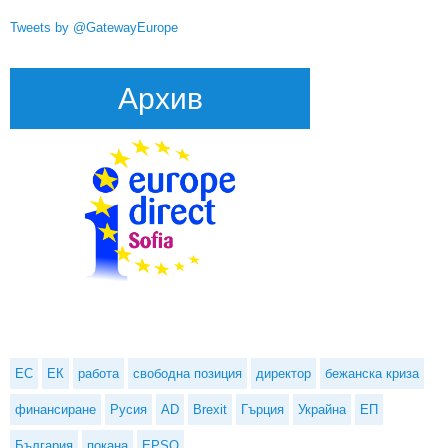
Tweets by @GatewayEurope
Архив
ЕС
ЕК
работа
свободна позиция
директор
бежанска криза
финансиране
Русия
AD
Brexit
Гърция
Украйна
ЕП
България
покана
EPSO