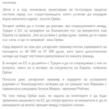
политика.
„Вече е в ход техническо проектиране на по-солидна защитна
система наред със съществуващата, която успяхме да изградим
бързо миналата година“, посочи Орбан.
Унгария трябва да е готова да реагира, ако споразумението между
Турция и ЕС за затваряне на Балканския път на мигрантите към
Европа се провали. „Ако не успеем с добри думи, трябва да ги спрем
със сила, и ще го направим“, каза Орбан.
Сред мерките за тази цел унгарският премиер посочи укрепването на
полицията от 44 000 на 47 000 души, като трите допълнителни
хиляди ще бъдат постоянно разположени по южната граница.
В интерес на ЕС е да работи с Турция и да се споразумява с нея по
въпроси, които са в интерес на сигурността на Европа, отбеляза
Орбан.
По-късно днес унгарският премиер и лидерите на останалите
държави от Вишеградската четворка ще се срещнат във Варшава с
германската канцлерка Ангела Меркел, припомня Ройтерс.
По този повод Орбан каза, че задача на политиците е да бъде
променено решението на ЕС да отвори вратите за мигрантите и да ги
разпределя на квотен принцип между страните членки.