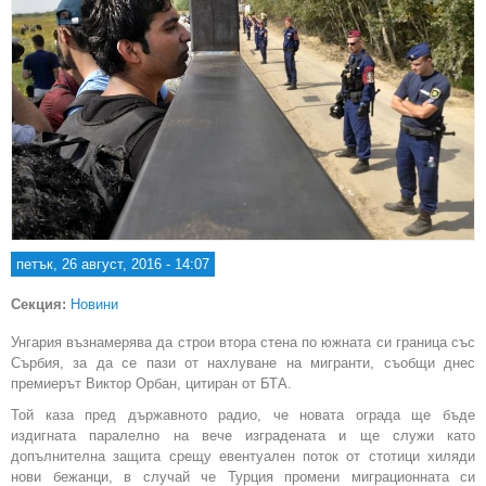
петък, 26 август, 2016 - 14:07
Секция:
Новини
Унгария възнамерява да строи втора стена по южната си граница със
Сърбия, за да се пази от нахлуване на мигранти, съобщи днес
премиерът Виктор Орбан, цитиран от БТА.
Той каза пред държавното радио, че новата ограда ще бъде
издигната паралелно на вече изградената и ще служи като
допълнителна защита срещу евентуален поток от стотици хиляди
нови бежанци, в случай че Турция промени миграционната си