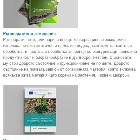
Регенеративно земеделие
Регенеративното, или наричано още консервационно земеделие,
използва по-систематичен и цялостен подход към земята, която се
обработва, и прилага в обработката принципи, осигуряващи повишена
продуктивност и биоразнообразие в дългосрочен план. В основата
му стои доброто състояние и функциониране на почвите. Доброто
състояние на почвата зависи от органичната материя, която включва
всякаква жива материя като корени на растения, червеи, микроби.