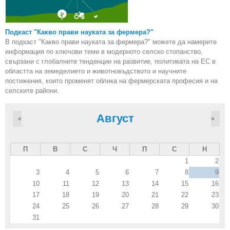
Подкаст "Какво прави науката за фермера?"
В подкаст "Какво прави науката за фермера?" можете да намерите
информация по ключови теми в модерното селско стопанство,
свързани с глобалните тенденции на развитие, политиката на ЕС в
областта на земеделието и животновъдството и научните
постижения, които променят облика на фермерската професия и на
селските райони.
Август
«
»
П
В
С
Ч
П
С
Н
1
2
3
4
5
6
7
8
9
10
11
12
13
14
15
16
17
18
19
20
21
22
23
24
25
26
27
28
29
30
31