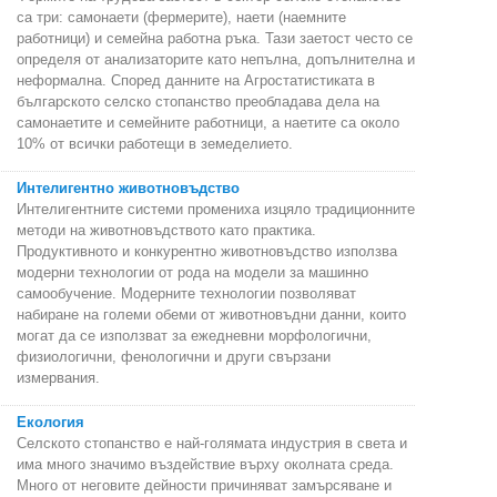
са три: самонаети (фермерите), наети (наемните
работници) и семейна работна ръка. Тази заетост често се
определя от анализаторите като непълна, допълнителна и
неформална. Според данните на Агростатистиката в
българското селско стопанство преобладава дела на
самонаетите и семейните работници, а наетите са около
10% от всички работещи в земеделието.
Интелигентно животновъдство
Интелигентните системи промениха изцяло традиционните
методи на животновъдството като практика.
Продуктивното и конкурентно животновъдство използва
модерни технологии от рода на модели за машинно
самообучение. Модерните технологии позволяват
набиране на големи обеми от животновъдни данни, които
могат да се използват за ежедневни морфологични,
физиологични, фенологични и други свързани
измервания.
Екология
Селското стопанство е най-голямата индустрия в света и
има много значимо въздействие върху околната среда.
Много от неговите дейности причиняват замърсяване и