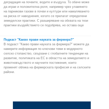
деградация на почвите, водите и въздуха. То обаче може
да играе и положителна роля, например чрез улавянето
на парникови газове в почви и култури или намаляването
на риска от наводнения, когато се прилагат определени
земеделски практики. С разширяване на обхвата на тези
практики въздействието се подобрява, но остава още
Подкаст "Какво прави науката за фермера?"
В подкаст "Какво прави науката за фермера?" можете да
намерите информация по ключови теми в модерното
селско стопанство, свързани с глобалните тенденции на
развитие, политиката на ЕС в областта на земеделието и
животновъдството и научните постижения, които
променят облика на фермерската професия и на селските
райони.