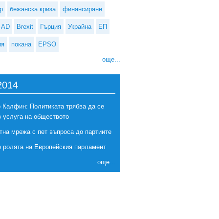
р
бежанска криза
финансиране
AD
Brexit
Гърция
Украйна
ЕП
ия
покана
EPSO
още...
2014
 Калфин: Политиката трябва да се
в услуга на обществото
тна мрежа с пет въпроса до партиите
е ролята на Европейския парламент
още...