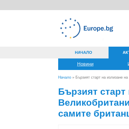
Премини към основното съдържание
НАЧАЛО
АК
Новини
Начало
» Бързият старт на излизане на
Вие сте тук
Бързият старт 
Великобритания
самите британ