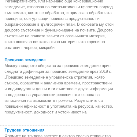
Регенеративното, или наричано още консервационно
земеделие, използва по-систематичен и цялостен подход
към земята, която се обработва, и прилага в обработката
принципи, осигуряващи повишена продуктивност и
биоразнообразие в дългосрочен план. В основата му стои
доброто състояние и функциониране на почвите. Доброто
състояние на почвата зависи от органичната материя,
която включва всякаква жива материя като корени на
растения, червеи, микроби.
Прецизно земеделие
Международното общество за прецизно земеделие прие
следната дефиниция за прецизно земеделие през 2019 г.:
„Прецизно земеделие е управленска стратегия, която
събира, обработва и анализира времеви, пространствени
и индивидуални данни и ги съчетава с друга информация
в подкрепа на управленски решения въз основа на
изчисления на възможните промени. Резултатите са
повишени ефикасност в употребата на ресурси, качество,
продуктивност, доходност и устойчивост на
Трудови отношения
Формите на трудова заетост в сектор селско стопанство