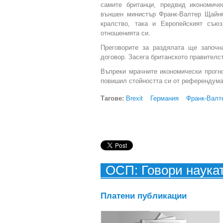
самите британци, предвид икономиче
външен министър Франк-Валтер Щайнм
кралство, така и Европейският съю
отношенията си.
Преговорите за раздялата ще започн
договор. Засега британското правителс
Въпреки мрачните икономически прогн
повишил стойността си от референдума
Тагове:
Brexit
Германия
Франк-Валт
ОСП: Говори наука
Платени публикации