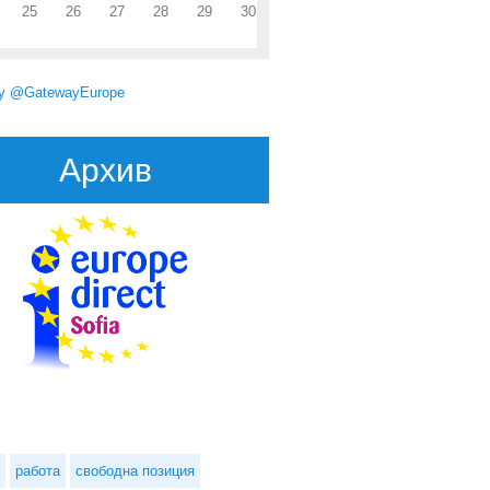
25
26
27
28
29
30
by @GatewayEurope
Архив
работа
свободна позиция