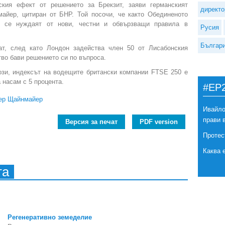
ския ефект от решението за Брекзит, заяви германският
директо
айер, цитиран от БНР. Той посочи, че както Обединеното
з се нуждаят от нови, честни и обвързващи правила в
Русия
Българ
ат, след като Лондон задейства член 50 от Лисабонския
тво бави решението си по въпроса.
ози, индексът на водещите британски компании FTSE 250 е
 насам с 5 процента.
#EP
ер Щайнмайер
Ивайло
прави 
Версия за печат
PDF version
Протес
Каква 
та
Регенеративно земеделие