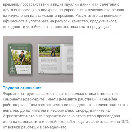
времеви, пространствени и индивидуални данни и ги съчетава с
друга информация в подкрепа на управленски решения въз основа
на изчисления на възможните промени. Резултатите са повишени
ефикасност в употребата на ресурси, качество, продуктивност,
доходност и устойчивост на селскостопанската продукция.“
Трудови отношения
Формите на трудова заетост в сектор селско стопанство са три:
самонаети (фермерите), наети (наемните работници) и семейна
работна ръка. Тази заетост често се определя от анализаторите като
непълна, допълнителна и неформална. Според данните на
Агростатистиката в българското селско стопанство преобладава
дела на самонаетите и семейните работници, а наетите са около 10%
от всички работещи в земеделието.