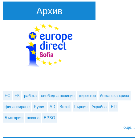
Архив
ЕС
ЕК
работа
свободна позиция
директор
бежанска криза
финансиране
Русия
AD
Brexit
Гърция
Украйна
ЕП
България
покана
EPSO
още...