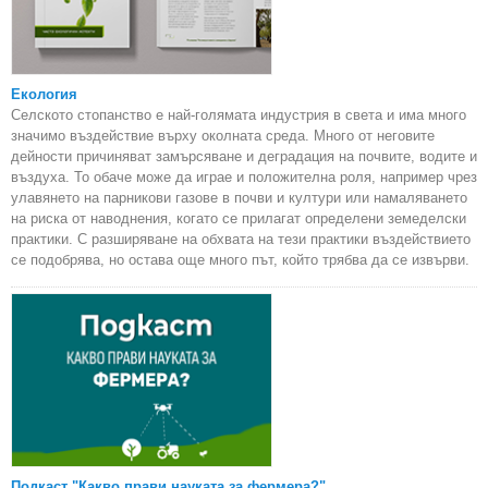
Екология
Селското стопанство е най-голямата индустрия в света и има много
значимо въздействие върху околната среда. Много от неговите
дейности причиняват замърсяване и деградация на почвите, водите и
въздуха. То обаче може да играе и положителна роля, например чрез
улавянето на парникови газове в почви и култури или намаляването
на риска от наводнения, когато се прилагат определени земеделски
практики. С разширяване на обхвата на тези практики въздействието
се подобрява, но остава още много път, който трябва да се извърви.
Подкаст "Какво прави науката за фермера?"