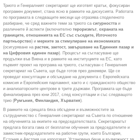
Триото и Генералният секретариат ще изготвят кратък, фокусиран
програмен документ, стана ясно в рамките на дискусията. Работата
по програмата в следващите месеци ще отразява споделеното
разбиране, че сред важните теми за триото са
сигурността
и
различните й аспекти (включително
тероризмът
,
охраната на
границите, отношенията на ЕС със съседите, Източното
партньорство
) и
мерките за стимулиране на икономиката
(осигуряване на
растеж, заетост, завършване на Единния пазар и
на Цифровия единен пазар
). Процесът на съгласуване ще
продължи във Виена и в рамките на институциите на ЕС, като
първият проект на програма на триото, съгласуван с Генералния
секретариат на Съвета, ще бъде готов през декември. Ще се
проведат консултации и обсъждане на документа с Европейската
комисия и Европейския парламент, както и с гражданското общество
и анализаторските центрове в трите държави. Програмата ще бъде
финализирана през юни 2017, след консултации и със следващото
трио (
Румъния, Финландия, Хърватия
).
В рамките на срещата бяха обсъдени и възможностите за
сътрудничество с Генералния секретариат на Съвета по отношение
на обученията за екипите на председателствата. Секретариатът
предлага богата гама от безплатни обучения за председателите и
заместник-председателите на работни групи, които България,
Естония и Австрия ще използват. Установена беше и възможност за