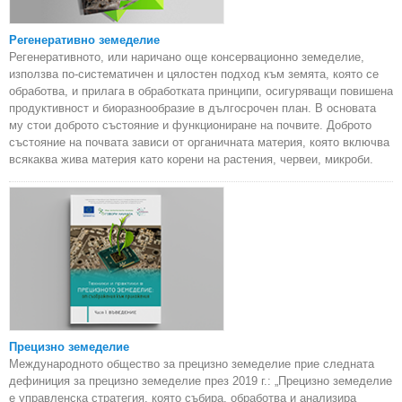
Регенеративно земеделие
Регенеративното, или наричано още консервационно земеделие,
използва по-систематичен и цялостен подход към земята, която се
обработва, и прилага в обработката принципи, осигуряващи повишена
продуктивност и биоразнообразие в дългосрочен план. В основата
му стои доброто състояние и функциониране на почвите. Доброто
състояние на почвата зависи от органичната материя, която включва
всякаква жива материя като корени на растения, червеи, микроби.
Прецизно земеделие
Международното общество за прецизно земеделие прие следната
дефиниция за прецизно земеделие през 2019 г.: „Прецизно земеделие
е управленска стратегия, която събира, обработва и анализира