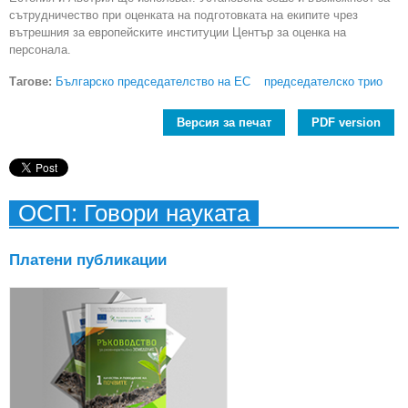
сътрудничество при оценката на подготовката на екипите чрез
вътрешния за европейските институции Център за оценка на
персонала.
Тагове:
Българско председателство на ЕС
председателско трио
Версия за печат
PDF version
ОСП: Говори науката
Платени публикации