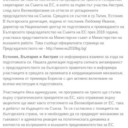
секретариат на Съвета на ЕС, в която за първи път участва Австрия,
след като Великобритания се оттегли от ротационните
председателства на Съюза. Срещата се състоя в гр.Талин, Естония.
В българската делегация, водена от посланик Любомир Иванов,
директор на Националния център по подготовката и провеждането на
Българското председателство на Съвета на ЕС през 2018 година,
участваха представители на Министерски съвет и Министерство на
външните работи. Toва съобщи официалната страница на
Председателството ни - http://www.eu2018bg.bg/
Естония, България и Австрия
се информираха взаимно за хода на
подготовката си. Нашата делегация подчерта силната ангажираност
с председателството на българското правителство и информира
участниците в срещата за промяната в координационния механизъм,
предложена от премиера Борисов с цел активно включване на
всички институции в подготовката.
Участниците бяха единодушни, че програмата на триото ще стъпва
върху стратегическите приоритети на ЕС, като отражение върху
акцентите ще имат както оттеглянето на Великобритания от ЕС, така
и дебатът за бъдещето на Съюза. Те се съгласиха с позицията на
българската страна, че е необходимо да се предвидят механизми за
гъвкавост и адекватна реакция на политическата динамика в
контекста на вътрешните и външните предизвикателства за ЕС.