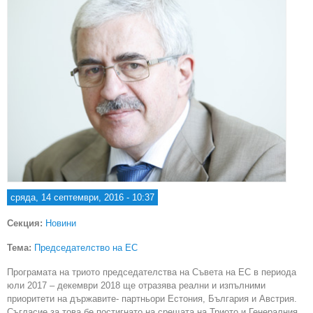
сряда, 14 септември, 2016 - 10:37
Секция:
Новини
Тема:
Председателство на ЕС
Програмата на триото председателства на Съвета на ЕС в периода
юли 2017 – декември 2018 ще отразява реални и изпълними
приоритети на държавите- партньори Естония, България и Австрия.
Съгласие за това бе постигнато на срещата на Триото и Генералния