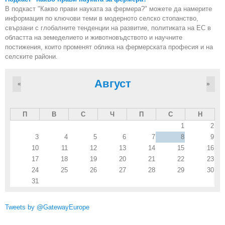
В подкаст "Какво прави науката за фермера?" можете да намерите
информация по ключови теми в модерното селско стопанство,
свързани с глобалните тенденции на развитие, политиката на ЕС в
областта на земеделието и животновъдството и научните
постижения, които променят облика на фермерската професия и на
селските райони.
Август
«
»
П
В
С
Ч
П
С
Н
1
2
3
4
5
6
7
8
9
10
11
12
13
14
15
16
17
18
19
20
21
22
23
24
25
26
27
28
29
30
31
Tweets by @GatewayEurope