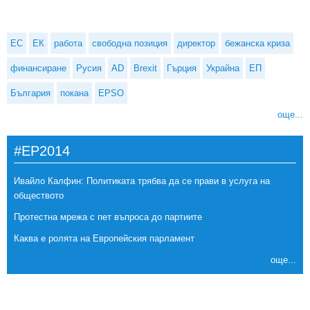
ЕС
ЕК
работа
свободна позиция
директор
бежанска криза
финансиране
Русия
AD
Brexit
Гърция
Украйна
ЕП
България
покана
EPSO
още...
#EP2014
Ивайло Калфин: Политиката трябва да се прави в услуга на
обществото
Протестна мрежа с пет въпроса до партиите
Каква е ролята на Европейския парламент
още...