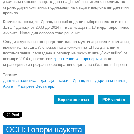
държавни помощи, защото дава на „Епъл“ значително предимство
спрямо други компании, подлежащи на същите национални данъчни
правила.
Комисията реши, че Ирландия трябва да си събере неплатените от
„Епъл“ данъци от 2003 до 2014 г., възлизащи на 13 млрд. евро, плюс
лихвите. Ирландия оспорва това решение.
След изслушвания на представители на мултинационални компании,
включително „Епъл“, специалната комисия на ЕП за данъчните
постановления, създадена в отговор на разкритията „Люкслийкс“ от
ноември 2014 г., представи
дълъг списък с препоръки
за по-
справедливо и прозрачно корпоративно данъчно облагане в Европа.
Тагове:
Данъчна политика
данъци
такси
Ирландия
държавна помощ
Apple
Маргрете Вестагерм
Версия за печат
PDF version
ОСП: Говори науката