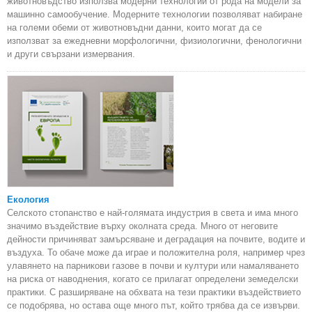
животновъдство използва модерни технологии от рода на модели за
машинно самообучение. Модерните технологии позволяват набиране
на големи обеми от животновъдни данни, които могат да се
използват за ежедневни морфологични, физиологични, фенологични
и други свързани измервания.
Екология
Селското стопанство е най-голямата индустрия в света и има много
значимо въздействие върху околната среда. Много от неговите
дейности причиняват замърсяване и деградация на почвите, водите и
въздуха. То обаче може да играе и положителна роля, например чрез
улавянето на парникови газове в почви и култури или намаляването
на риска от наводнения, когато се прилагат определени земеделски
практики. С разширяване на обхвата на тези практики въздействието
се подобрява, но остава още много път, който трябва да се извърви.