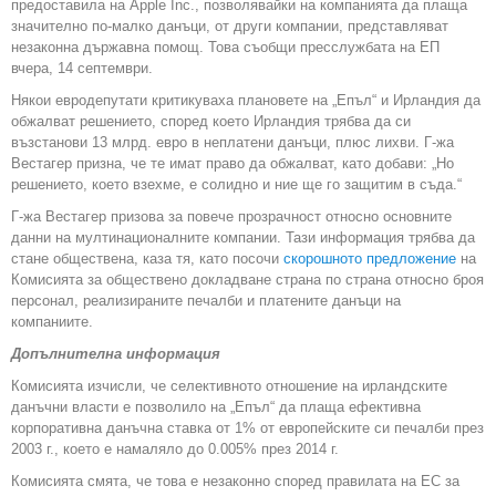
предоставила на Apple Inc., позволявайки на компанията да плаща
значително по-малко данъци, от други компании, представляват
незаконна държавна помощ. Това съобщи пресслужбата на ЕП
вчера, 14 септември.
Някои евродепутати критикуваха плановете на „Епъл“ и Ирландия да
обжалват решението, според което Ирландия трябва да си
възстанови 13 млрд. евро в неплатени данъци, плюс лихви. Г-жа
Вестагер призна, че те имат право да обжалват, като добави: „Но
решението, което взехме, е солидно и ние ще го защитим в съда.“
Г-жа Вестагер призова за повече прозрачност относно основните
данни на мултинационалните компании. Тази информация трябва да
стане обществена, каза тя, като посочи
скорошното предложение
на
Комисията за обществено докладване страна по страна относно броя
персонал, реализираните печалби и платените данъци на
компаниите.
Допълнителна информация
Комисията изчисли, че селективното отношение на ирландските
данъчни власти е позволило на „Епъл“ да плаща ефективна
корпоративна данъчна ставка от 1% от европейските си печалби през
2003 г., което е намаляло до 0.005% през 2014 г.
Комисията смята, че това е незаконно според правилата на ЕС за