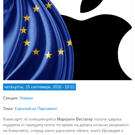
четвъртък, 15 септември, 2016 - 10:21
Секция:
Новини
Тема:
Европейски Парламент
Комисарят по конкуренцията
Маргрете Вестагер
получи широка
подкрепа от евродепутатите по време на дебата относно решението
на Комисията, според което данъчните облаги, които Ирландия е