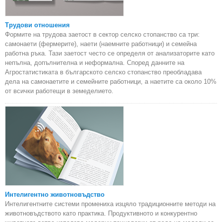
Трудови отношения
Формите на трудова заетост в сектор селско стопанство са три:
самонаети (фермерите), наети (наемните работници) и семейна
работна ръка. Тази заетост често се определя от анализаторите като
непълна, допълнителна и неформална. Според данните на
Агростатистиката в българското селско стопанство преобладава
дела на самонаетите и семейните работници, а наетите са около 10%
от всички работещи в земеделието.
Интелигентно животновъдство
Интелигентните системи промениха изцяло традиционните методи на
животновъдството като практика. Продуктивното и конкурентно