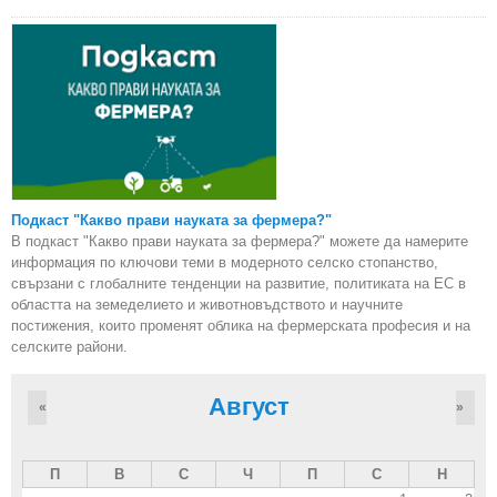
Подкаст "Какво прави науката за фермера?"
В подкаст "Какво прави науката за фермера?" можете да намерите
информация по ключови теми в модерното селско стопанство,
свързани с глобалните тенденции на развитие, политиката на ЕС в
областта на земеделието и животновъдството и научните
постижения, които променят облика на фермерската професия и на
селските райони.
Август
«
»
П
В
С
Ч
П
С
Н