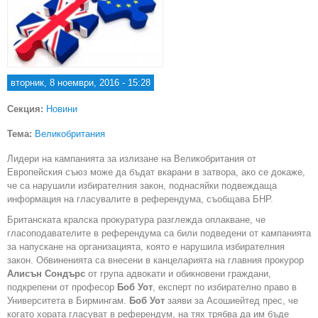
вторник, 8 ноември, 2016 - 15:28
Секция:
Новини
Тема:
Великобритания
Лидери на кампанията за излизане на Великобритания от
Европейския съюз може да бъдат вкарани в затвора, ако се докаже,
че са нарушили избирателния закон, поднасяйки подвеждаща
информация на гласувалите в референдума, съобщава БНР.
Британската кралска прокуратура разглежда оплакване, че
гласоподавателите в референдума са били подведени от кампанията
за напускане на организацията, която е нарушила избирателния
закон. Обвиненията са внесени в канцеларията на главния прокурор
Алисън Сондърс
от група адвокати и обикновени граждани,
подкрепени от професор
Боб Уот
, експерт по избирателно право в
Университета в Бирмингам.
Боб Уот
заяви за Асошиейтед прес, че
когато хората гласуват в референдум, на тях трябва да им бъде