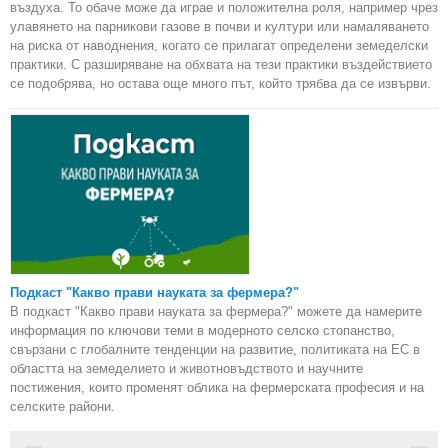
въздуха. То обаче може да играе и положителна роля, например чрез
улавянето на парникови газове в почви и култури или намаляването
на риска от наводнения, когато се прилагат определени земеделски
практики. С разширяване на обхвата на тези практики въздействието
се подобрява, но остава още много път, който трябва да се извърви.
Подкаст "Какво прави науката за фермера?"
В подкаст "Какво прави науката за фермера?" можете да намерите
информация по ключови теми в модерното селско стопанство,
свързани с глобалните тенденции на развитие, политиката на ЕС в
областта на земеделието и животновъдството и научните
постижения, които променят облика на фермерската професия и на
селските райони.