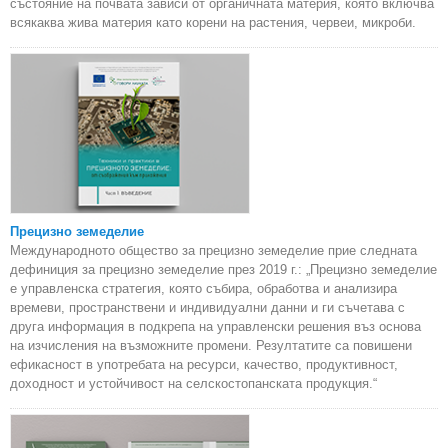
състояние на почвата зависи от органичната материя, която включва
всякаква жива материя като корени на растения, червеи, микроби.
Прецизно земеделие
Международното общество за прецизно земеделие прие следната
дефиниция за прецизно земеделие през 2019 г.: „Прецизно земеделие
е управленска стратегия, която събира, обработва и анализира
времеви, пространствени и индивидуални данни и ги съчетава с
друга информация в подкрепа на управленски решения въз основа
на изчисления на възможните промени. Резултатите са повишени
ефикасност в употребата на ресурси, качество, продуктивност,
доходност и устойчивост на селскостопанската продукция.“