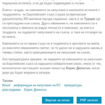
поднасяна истината, а не да бъдат подвеждани и лъгани.
Екипът твърди, че кампанията за напускане е изопачила истината с
твърденията, че Европейският съюз струва на британския
данъкоплатец 350 милиона паунда седмично, както и че
Турция
ще
се присъедини към съюза. Друго обвинение е, че кампанията си е
послужила с имената на видни личности и компании, за които е
твърдяла, че подкрепят напускането на съюза, а това не отговаря на
истината.
Кампанията за оставане също не е подмината в критиките на екипа,
но внеслите обвиненията смятат, че тя далеч не е нарушила закона в
такава степен, както привържениците на напускане на съюза.
Ако прокуратурата прецени, че лидерите на кампанията за напускане
на Европейския съюз са нарушили избирателния закон, някои от тях,
включително настоящият външен министър
Борис Джонсън,
могат
дори да бъдат вкарани в затвора.
Тагове:
Brexit
референдум за напускане на ЕС
прокуратура
разследване
Борис Джонсън
Версия за печат
PDF version