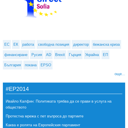
ЕС
ЕК
работа
свободна позиция
директор
бежанска криза
финансиране
Русия
AD
Brexit
Гърция
Украйна
ЕП
България
покана
EPSO
още...
#EP2014
Ивайло Калфин: Политиката трябва да се прави в услуга на
обществото
Протестна мрежа с пет въпроса до партиите
Каква е ролята на Европейския парламент