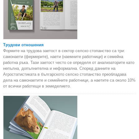
Трудови отношения
Формите на трудова заетост в сектор селско стопанство са три:
самонаети (фермерите), наети (наемните работници) и семейна
работна ръка. Тази заетост често се определя от анализаторите като
непълна, допълнителна и неформална. Според данните на
Агростатистиката в българското селско стопанство преобладава
дела на самонаетите и семейните работници, а наетите са около 10%
от всички работещи в земеделието.