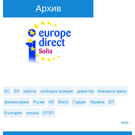
Архив
ЕС
ЕК
работа
свободна позиция
директор
бежанска криза
финансиране
Русия
AD
Brexit
Гърция
Украйна
ЕП
България
покана
EPSO
още...