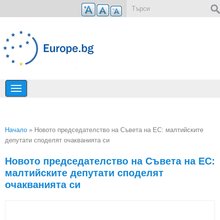
Премини към основното съдържание
Форма за търсене
Начало
» Новото председателство на Съвета на ЕС: малтийските
депутати споделят очакванията си
Вие сте тук
Новото председателство на Съвета на ЕС:
малтийските депутати споделят
очакванията си