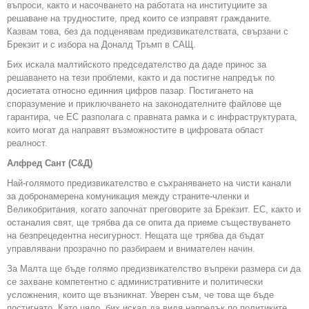
въпроси, както и насочването на работата на институциите за
решаване на трудностите, пред които се изправят гражданите.
Казвам това, без да подценявам предизвикателствата, свързани с
Брекзит и с избора на Доналд Тръмп в САЩ.
Бих искала малтийското председателство да даде принос за
решаването на тези проблеми, както и да постигне напредък по
досиетата относно единния цифров пазар. Постигането на
споразумение и приключването на законодателните файлове ще
гарантира, че ЕС разполага с правната рамка и с инфраструктурата,
които могат да направят възможностите в цифровата област
реалност.
Алфред Сант (С&Д)
Най-голямото предизвикателство е съхраняването на чисти канали
за добронамерена комуникация между страните-членки и
Великобритания, когато започнат преговорите за Брекзит. ЕС, както и
останалия свят, ще трябва да се опита да приеме съществуването
на безпрецедентна несигурност. Нещата ще трябва да бъдат
управлявани прозрачно по разбираем и внимателен начин.
За Малта ще бъде голямо предизвикателство въпреки размера си да
се захване компетентно с административните и политически
усложнения, които ще възникнат. Уверен съм, че това ще бъде
постигнато. Като цяло, бих искал да видя напредък по политиките