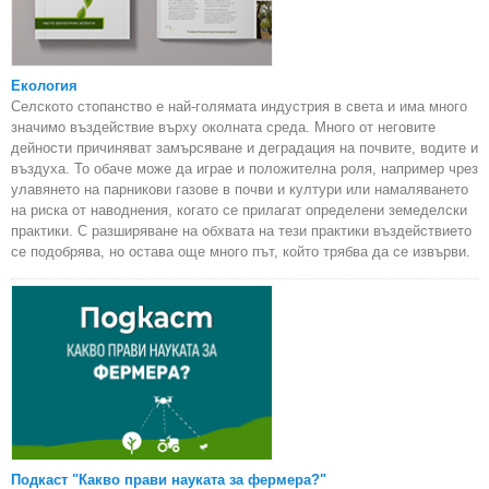
Екология
Селското стопанство е най-голямата индустрия в света и има много
значимо въздействие върху околната среда. Много от неговите
дейности причиняват замърсяване и деградация на почвите, водите и
въздуха. То обаче може да играе и положителна роля, например чрез
улавянето на парникови газове в почви и култури или намаляването
на риска от наводнения, когато се прилагат определени земеделски
практики. С разширяване на обхвата на тези практики въздействието
се подобрява, но остава още много път, който трябва да се извърви.
Подкаст "Какво прави науката за фермера?"