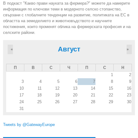
В подкаст "Какво прави науката за фермера?" можете да намерите
информация по ключови теми в модерното селско стопанство,
свързани с глобалните тенденции на развитие, политиката на ЕС в
областта на земеделието и животновъдството и научните
постижения, които променят облика на фермерската професия и на
селските райони.
Август
«
»
П
В
С
Ч
П
С
Н
1
2
3
4
5
6
7
8
9
10
11
12
13
14
15
16
17
18
19
20
21
22
23
24
25
26
27
28
29
30
31
Tweets by @GatewayEurope