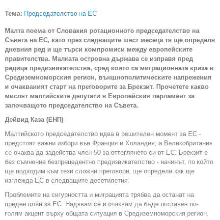
Тема:
Председателство на ЕС
Малта поема от Словакия ротационното председателство на
Съвета на ЕС, като през следващите шест месеца тя ще определя
дневния ред и ще търси компромиси между европейските
правителства. Малката островна държава се изправя пред
редица предизвикателства, сред които са миграционната криза в
Средиземноморския регион, външнополитическите напрежения
и очакваният старт на преговорите за Брекзит. Прочетете какво
мислят малтийските депутати в Европейския парламент за
започващото председателство на Съвета.
Дейвид Каза (ЕНП)
Малтийското председателство идва в решителен момент за ЕС -
предстоят важни избори във Франция и Холандия, а Великобритания
се очаква да задейства член 50 за оттеглянето си от ЕС. Брекзит е
без съмнение безпрецедентно предизвикателство - начинът, по който
ще подходим към тези сложни преговори, ще определи как ще
изглежда ЕС в следващите десетилетия.
Проблемите на сигурността и миграцията трябва да останат на
преден план за ЕС. Надявам се и очаквам да бъде поставен по-
голям акцент върху общата ситуация в Средиземноморския регион,