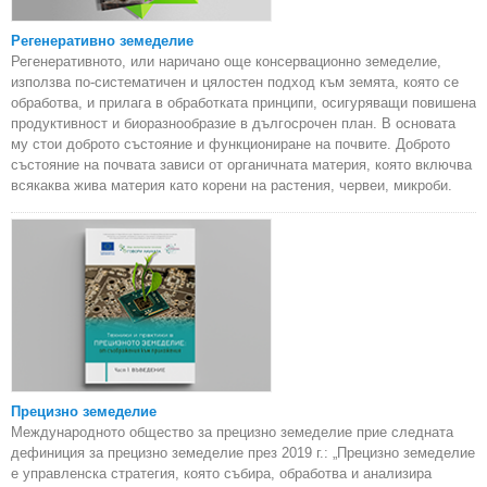
Регенеративно земеделие
Регенеративното, или наричано още консервационно земеделие,
използва по-систематичен и цялостен подход към земята, която се
обработва, и прилага в обработката принципи, осигуряващи повишена
продуктивност и биоразнообразие в дългосрочен план. В основата
му стои доброто състояние и функциониране на почвите. Доброто
състояние на почвата зависи от органичната материя, която включва
всякаква жива материя като корени на растения, червеи, микроби.
Прецизно земеделие
Международното общество за прецизно земеделие прие следната
дефиниция за прецизно земеделие през 2019 г.: „Прецизно земеделие
е управленска стратегия, която събира, обработва и анализира