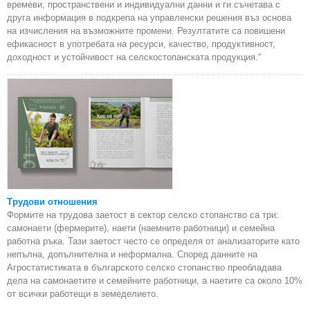
времеви, пространствени и индивидуални данни и ги съчетава с
друга информация в подкрепа на управленски решения въз основа
на изчисления на възможните промени. Резултатите са повишени
ефикасност в употребата на ресурси, качество, продуктивност,
доходност и устойчивост на селскостопанската продукция.“
Трудови отношения
Формите на трудова заетост в сектор селско стопанство са три:
самонаети (фермерите), наети (наемните работници) и семейна
работна ръка. Тази заетост често се определя от анализаторите като
непълна, допълнителна и неформална. Според данните на
Агростатистиката в българското селско стопанство преобладава
дела на самонаетите и семейните работници, а наетите са около 10%
от всички работещи в земеделието.