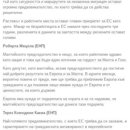
тъй като сигурността и маршрутите за незаконна миграция остават
огромно предизвикателство, по което трябва да се действа
решително.
Растежът и работните места остават главен приоритет за ЕС като
цяло. Макар че безработицата в ЕС намаля през последните три
години, различията в данните за заетостта между регионите остават
големи.
Роберта Мецола (ЕНП)
Малтийското председателство е нещо, за което работихме здраво
като нация и това ще бъде един източник на гордост за Малта и Гозо.
Като депутат, като малтийка, искам председателството да постигне
най-добрите резултати за Европа и за Малта. В идните месеци,
вероятно повече от преди, ние ще трябва да приближим Европа към
гражданите и да покажем защо имаме нужда от Европа и от
ценностите, на които държим.
Европа има нужда от подкрепата на хората и аз се надявам, че
малтийското председателство ще донесе тази подкрепа.
Терез Комодини Какиа (ЕНП)
Най-голямото предизвикателство, с което ЕС трябва да се захване, е
гарантирането на гражданската ангажираност в европейските