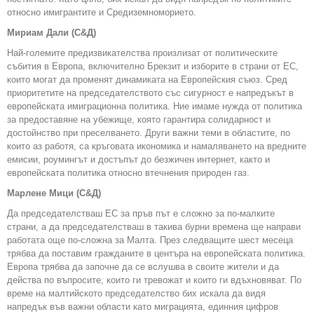
относно имигрантите и Средиземноморието.
Мириам Дали (С&Д)
Най-големите предизвикателства произлизат от политическите
събития в Европа, включително Брекзит и изборите в страни от ЕС,
които могат да променят динамиката на Европейския съюз. Сред
приоритетите на председателството със сигурност е напредъкът в
европейската имиграционна политика. Ние имаме нужда от политика
за предоставяне на убежище, която гарантира солидарност и
достойнство при преселването. Други важни теми в областите, по
които аз работя, са кръговата икономика и намаляването на вредните
емисии, роумингът и достъпът до безжичен интернет, както и
европейската политика относно втечнения природен газ.
Марлене Мици (С&Д)
Да председателстваш ЕС за пръв път е сложно за по-малките
страни, а да председателстваш в такива бурни времена ще направи
работата още по-сложна за Малта. През следващите шест месеца
трябва да поставим гражданите в центъра на европейската политика.
Европа трябва да започне да се вслушва в своите жители и да
действа по въпросите, които ги тревожат и които ги вдъхновяват. По
време на малтийското председателство бих искала да видя
напредък във важни области като миграцията, единния цифров