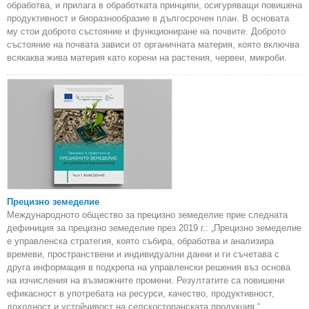
обработва, и прилага в обработката принципи, осигуряващи повишена
продуктивност и биоразнообразие в дългосрочен план. В основата
му стои доброто състояние и функциониране на почвите. Доброто
състояние на почвата зависи от органичната материя, която включва
всякаква жива материя като корени на растения, червеи, микроби.
Прецизно земеделие
Международното общество за прецизно земеделие прие следната
дефиниция за прецизно земеделие през 2019 г.: „Прецизно земеделие
е управленска стратегия, която събира, обработва и анализира
времеви, пространствени и индивидуални данни и ги съчетава с
друга информация в подкрепа на управленски решения въз основа
на изчисления на възможните промени. Резултатите са повишени
ефикасност в употребата на ресурси, качество, продуктивност,
доходност и устойчивост на селскостопанската продукция.“