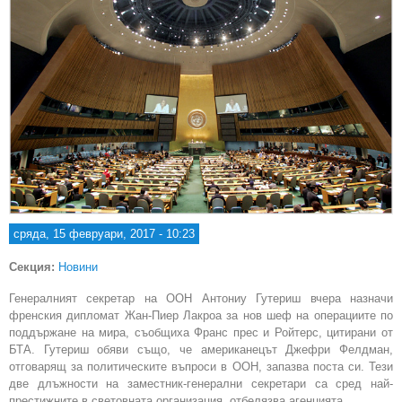
сряда, 15 февруари, 2017 - 10:23
Секция:
Новини
Генералният секретар на ООН Антониу Гутериш вчера назначи
френския дипломат Жан-Пиер Лакроа за нов шеф на операциите по
поддържане на мира, съобщиха Франс прес и Ройтерс, цитирани от
БТА. Гутериш обяви също, че американецът Джефри Фелдман,
отговарящ за политическите въпроси в ООН, запазва поста си. Тези
две длъжности на заместник-генерални секретари са сред най-
престижните в световната организация, отбелязва агенцията.