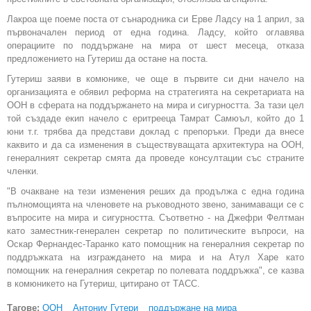
Лакроа ще поеме поста от сънародника си Ерве Ладсу на 1 април, за
първоначален период от една година. Ладсу, който оглавява
операциите по поддържане на мира от шест месеца, отказа
предложението на Гутериш да остане на поста.
Гутериш заяви в комюнике, че още в първите си дни начело на
организацията е обявил реформа на стратегията на секретариата на
ООН в сферата на поддържането на мира и сигурността. За тази цел
той създаде екип начело с еритрееца Тамрат Самюъл, който до 1
юни т.г. трябва да представи доклад с препоръки. Преди да внесе
каквито и да са изменения в съществуващата архитектура на ООН,
генералният секретар смята да проведе консултации със страните
членки.
"В очакване на тези изменения реших да продължа с една година
пълномощията на членовете на ръководното звено, занимаващи се с
въпросите на мира и сигурността. Съответно - на Джефри Фелтман
като заместник-генерален секретар по политическите въпроси, на
Оскар Фернандес-Таранко като помощник на генералния секретар по
поддръжката на изграждането на мира и на Атул Харе като
помощник на генералния секретар по полевата поддръжка", се казва
в комюникето на Гутериш, цитирано от ТАСС.
Тагове:
ООН
Антониу Гутери
поддържане на мира