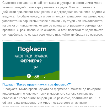
Селското стопанство е най-голямата индустрия в света и има много
значимо въздействие върху околната среда. Много от неговите
дейности причиняват замърсяване и деградация на почвите, водите и
въздуха. То обаче може да играе и положителна роля, например чрез
улавянето на парникови газове в почви и култури или намаляването
на риска от наводнения, когато се прилагат определени земеделски
практики. С разширяване на обхвата на тези практики въздействието
се подобрява, но остава още много път, който трябва да се извърви.
Подкаст "Какво прави науката за фермера?"
В подкаст "Какво прави науката за фермера?" можете да намерите
информация по ключови теми в модерното селско стопанство,
свързани с глобалните тенденции на развитие, политиката на ЕС в
областта на земеделието и животновъдството и научните