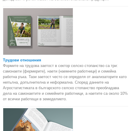
Трудови отношения
Формите на трудова заетост в сектор селско стопанство са три:
самонаети (фермерите), наети (наемните работници) и семейна
работна ръка. Тази заетост често се определя от анализаторите като
непълна, допълнителна и неформална. Според данните на
Агростатистиката в българското селско стопанство преобладава
дела на самонаетите и семейните работници, а наетите са около 10%
от всички работещи в земеделието.