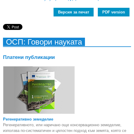
Версия за печат
PDF version
ОСП: Говори науката
Платени публикации
Регенеративно земеделие
Регенеративното, или наричано още консервационно земеделие,
използва по-систематичен и цялостен подход към земята, която се