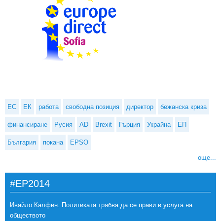
ЕС
ЕК
работа
свободна позиция
директор
бежанска криза
финансиране
Русия
AD
Brexit
Гърция
Украйна
ЕП
България
покана
EPSO
още...
#EP2014
Ивайло Калфин: Политиката трябва да се прави в услуга на
обществото