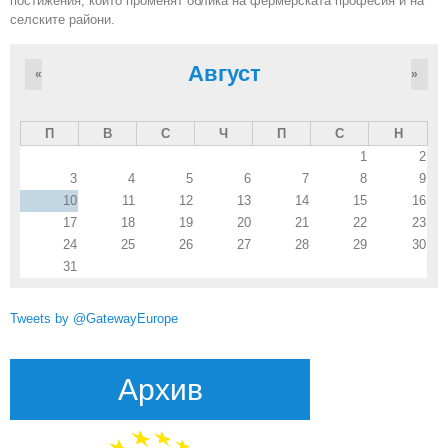
постижения, които променят облика на фермерската професия и на
селските райони.
Август
«
»
П
В
С
Ч
П
С
Н
1
2
3
4
5
6
7
8
9
10
11
12
13
14
15
16
17
18
19
20
21
22
23
24
25
26
27
28
29
30
31
Tweets by @GatewayEurope
Архив