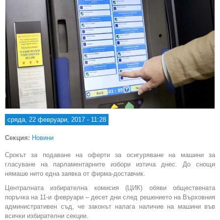
сряда, 22 февруари, 2017 - 11:28
Секция:
Новини
Срокът за подаване на оферти за осигуряване на машини за
гласуване на парламентарните избори изтича днес. До снощи
нямаше нито една заявка от фирма-доставчик.
Централната избирателна комисия (ЦИК) обяви обществената
поръчка на 11-и февруари – десет дни след решението на Върховния
административен съд, че законът налага наличие на машини във
всички избирателни секции.