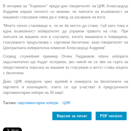
В интервю за "Хоризонт" преди дни говорителят на ЦИК Александър
Андреев изрази личното си мнение, че липсата на възможност за
машинно гласуване няма да е повод за касиране на вота:
“Моето лично становище е, че не би могло да стане, тъй като това е
една възможност избирателят да упражни правото на глас. При
липсата на машина или в случаите, когато машината е повредена,
гласуването продължава с хартиени бюлетини, каза говорителят на
Централната избирателна комисия Александър Андреев”.
Според служебния премиер Огнян Герджиков обаче изборите
задължително ще бъдат оспорени, ако никой не се яви на търга за
обществената поръчка за машини за гласуване и вотът става изцяло
с бюлетини.
Днес ЦИК определи чрез жребий и номерата на бюлетините на
партиите и коалициите, които се ще участват в предсрочните
парламентарни избори на 26 март.
Тагове:
парламентарни избори
ЦИК
Версия за печат
PDF version