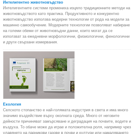
Интелигентно животновъдство
Интелигентните системи промениха изцяло традиционните методи на
животновъдството като практика. Продуктивното и конкурентно
животновъдство използва модерни технологии от рода на модели за
машинно самообучение. Модерните технологии позволяват набиране
на големи обеми от животновъдни данни, които могат да се
използват за ежедневни морфологични, физиологични, фенологични
и други свързани измервания.
Екология
Селското стопанство е най-голямата индустрия в света и има много
значимо въздействие върху околната среда. Много от неговите
дейности причиняват замърсяване и деградация на почвите, водите и
въздуха. То обаче може да играе и положителна роля, например чрез
улавянето на парникови газове в почви и култури или намаляването