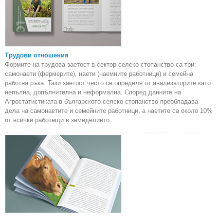
Трудови отношения
Формите на трудова заетост в сектор селско стопанство са три:
самонаети (фермерите), наети (наемните работници) и семейна
работна ръка. Тази заетост често се определя от анализаторите като
непълна, допълнителна и неформална. Според данните на
Агростатистиката в българското селско стопанство преобладава
дела на самонаетите и семейните работници, а наетите са около 10%
от всички работещи в земеделието.