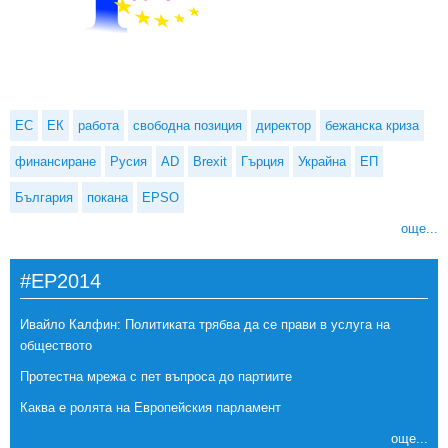
ЕС
ЕК
работа
свободна позиция
директор
бежанска криза
финансиране
Русия
AD
Brexit
Гърция
Украйна
ЕП
България
покана
EPSO
още...
#EP2014
Ивайло Калфин: Политиката трябва да се прави в услуга на
обществото
Протестна мрежа с пет въпроса до партиите
Каква е ролята на Европейския парламент
още...