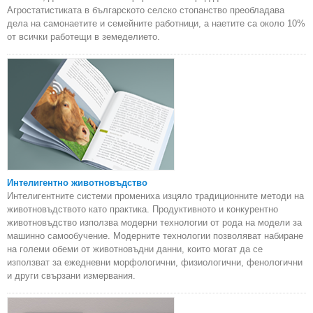
Агростатистиката в българското селско стопанство преобладава
дела на самонаетите и семейните работници, а наетите са около 10%
от всички работещи в земеделието.
Интелигентно животновъдство
Интелигентните системи промениха изцяло традиционните методи на
животновъдството като практика. Продуктивното и конкурентно
животновъдство използва модерни технологии от рода на модели за
машинно самообучение. Модерните технологии позволяват набиране
на големи обеми от животновъдни данни, които могат да се
използват за ежедневни морфологични, физиологични, фенологични
и други свързани измервания.