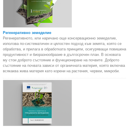
Регенеративно земеделие
Регенеративното, или наричано още консервационно земеделие,
използва по-систематичен и цялостен подход към земята, която се
обработва, и прилага в обработката принципи, осигуряващи повишена
продуктивност и биоразнообразие в дългосрочен план. В основата
му стои доброто състояние и функциониране на почвите. Доброто
състояние на почвата зависи от органичната материя, която включва
всякаква жива материя като корени на растения, червеи, микроби.