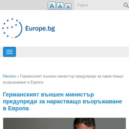
Премини към основното съдържание
Форма за търсене
Начало
» Германският външен министър предупреди за нарастващо
въоръжаване в Европа
Вие сте тук
Германският външен министър
предупреди за нарастващо въоръжаване
в Европа