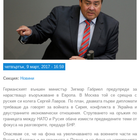
четвъртък, 9 март, 2017 - 16:59
Секция:
Новини
Германският външен министър Зигмар Габриел предупреди за
нарастващо въоръжаване в Европа. В Москва той се срещна с
руския си колега Сергей Лавров. По план, двамата първи дипломати
трябваше да говорят за войната в Сирия, конфликта в Украйна и
двустранните икономически отношения. Струпването на оръжия по
границата между НАТО и Русия обаче измести предвидените теми от
фокуса на разговорите, предаде БНР.
Опасявам се, че на фона на увеличаването на военните части на
Русия в Балтика и по границата с Полша, и на фона на намеренията