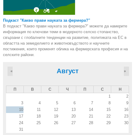
Подкаст "Какво прави науката за фермера?"
В подкаст "Какво прави науката за фермера?" можете да намерите
информация по ключови теми в модерното селско стопанство,
свързани с глобалните тенденции на развитие, политиката на ЕС в
областта на земеделието и животновъдството и научните
постижения, които променят облика на фермерската професия и на
селските райони.
Август
«
»
П
В
С
Ч
П
С
Н
1
2
3
4
5
6
7
8
9
10
11
12
13
14
15
16
17
18
19
20
21
22
23
24
25
26
27
28
29
30
31