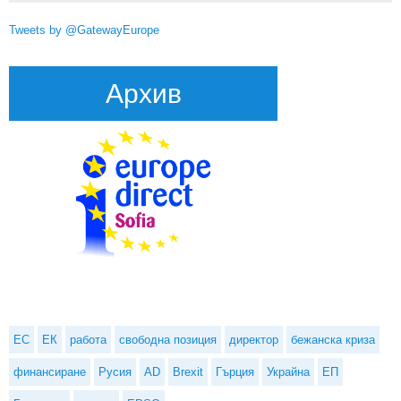
Tweets by @GatewayEurope
Архив
ЕС
ЕК
работа
свободна позиция
директор
бежанска криза
финансиране
Русия
AD
Brexit
Гърция
Украйна
ЕП