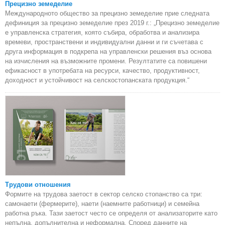
Прецизно земеделие
Международното общество за прецизно земеделие прие следната
дефиниция за прецизно земеделие през 2019 г.: „Прецизно земеделие
е управленска стратегия, която събира, обработва и анализира
времеви, пространствени и индивидуални данни и ги съчетава с
друга информация в подкрепа на управленски решения въз основа
на изчисления на възможните промени. Резултатите са повишени
ефикасност в употребата на ресурси, качество, продуктивност,
доходност и устойчивост на селскостопанската продукция.“
Трудови отношения
Формите на трудова заетост в сектор селско стопанство са три:
самонаети (фермерите), наети (наемните работници) и семейна
работна ръка. Тази заетост често се определя от анализаторите като
непълна, допълнителна и неформална. Според данните на