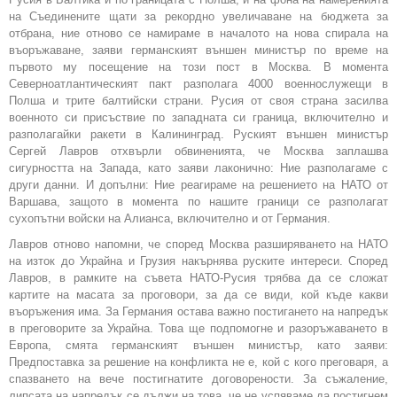
на Съединените щати за рекордно увеличаване на бюджета за
отбрана, ние отново се намираме в началото на нова спирала на
въоръжаване, заяви германският външен министър по време на
първото му посещение на този пост в Москва. В момента
Северноатлантическият пакт разполага 4000 военнослужещи в
Полша и трите балтийски страни. Русия от своя страна засилва
военното си присъствие по западната си граница, включително и
разполагайки ракети в Калининград. Руският външен министър
Сергей Лавров отхвърли обвиненията, че Москва заплашва
сигурността на Запада, като заяви лаконично: Ние разполагаме с
други данни. И допълни: Ние реагираме на решението на НАТО от
Варшава, защото в момента по нашите граници се разполагат
сухопътни войски на Алианса, включително и от Германия.
Лавров отново напомни, че според Москва разширяването на НАТО
на изток до Украйна и Грузия накърнява руските интереси. Според
Лавров, в рамките на съвета НАТО-Русия трябва да се сложат
картите на масата за проговори, за да се види, кой къде какви
въоръжения има. За Германия остава важно постигането на напредък
в преговорите за Украйна. Това ще подпомогне и разоръжаването в
Европа, смята германският външен министър, като заяви:
Предпоставка за решение на конфликта не е, кой с кого преговаря, а
спазването на вече постигнатите договорености. За съжаление,
липсата на напредък се дължи на това, че не успяваме да постигнем