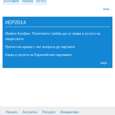
България
покана
EPSO
още...
#EP2014
Ивайло Калфин: Политиката трябва да се прави в услуга на
обществото
Протестна мрежа с пет въпроса до партиите
Каква е ролята на Европейския парламент
още...
Начало
Актуално
Ресурси
Инициативи