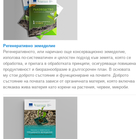
Регенеративно земеделие
Регенеративното, или наричано още консервационно земеделие,
използва по-систематичен и цялостен подход към земята, която се
обработва, и прилага в обработката принципи, осигуряващи повишена
продуктивност и биоразнообразие в дългосрочен план. В основата
му стои доброто състояние и функциониране на почвите. Доброто
състояние на почвата зависи от органичната материя, която включва
всякаква жива материя като корени на растения, червеи, микроби.