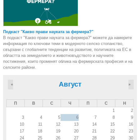
Подкаст "Какво прави науката за фермера?"
В подкаст "Какво прави науката за фермера?" можете да намерите
информация по ключови теми в модерното селско стопанство,
свързани с глобалните тенденции на развитие, политиката на ЕС в
областта на земеделието и животновъдството и научните
постижения, които променят облика на фермерската професия и на
селските райони.
Август
«
»
П
В
С
Ч
П
С
Н
1
2
3
4
5
6
7
8
9
10
11
12
13
14
15
16
17
18
19
20
21
22
23
24
25
26
27
28
29
30