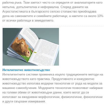
работна ръка. Тази заетост често се определя от анализаторите като
непълна, допълнителна и неформална. Според данните на
Агростатистиката в българското селско стопанство преобладава
дела на самонаетите и семейните работници, а наетите са около 10%
от всички работещи в земеделието.
Интелигентно животновъдство
Интелигентните системи промениха изцяло традиционните методи на
животновъдството като практика. Продуктивното и конкурентно
животновъдство използва модерни технологии от рода на модели за
машинно самообучение. Модерните технологии позволяват набиране
на големи обеми от животновъдни данни, които могат да се
използват за ежедневни морфологични, физиологични, фенологични
и други свързани измервания.