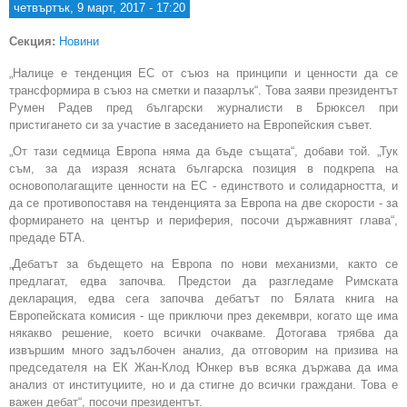
четвъртък, 9 март, 2017 - 17:20
Секция:
Новини
„Налице е тенденция ЕС от съюз на принципи и ценности да се
трансформира в съюз на сметки и пазарлък“. Това заяви президентът
Румен Радев пред български журналисти в Брюксел при
пристигането си за участие в заседанието на Европейския съвет.
„От тази седмица Европа няма да бъде същата“, добави той. „Тук
съм, за да изразя ясната българска позиция в подкрепа на
основополагащите ценности на ЕС - единството и солидарността, и
да се противопоставя на тенденцията за Европа на две скорости - за
формирането на център и периферия, посочи държавният глава“,
предаде БТА.
„Дебатът за бъдещето на Европа по нови механизми, както се
предлагат, едва започва. Предстои да разгледаме Римската
декларация, едва сега започва дебатът по Бялата книга на
Европейската комисия - ще приключи през декември, когато ще има
някакво решение, което всички очакваме. Дотогава трябва да
извършим много задълбочен анализ, да отговорим на призива на
председателя на ЕК Жан-Клод Юнкер във всяка държава да има
анализ от институциите, но и да стигне до всички граждани. Това е
важен дебат“, посочи президентът.