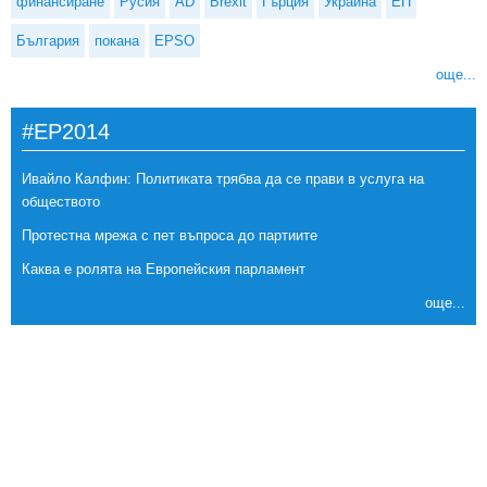
финансиране
Русия
AD
Brexit
Гърция
Украйна
ЕП
България
покана
EPSO
още...
#EP2014
Ивайло Калфин: Политиката трябва да се прави в услуга на
обществото
Протестна мрежа с пет въпроса до партиите
Каква е ролята на Европейския парламент
още...