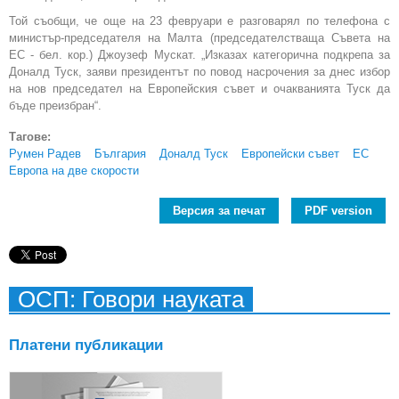
Той съобщи, че още на 23 февруари е разговарял по телефона с
министър-председателя на Малта (председателстваща Съвета на
ЕС - бел. кор.) Джоузеф Мускат. „Изказах категорична подкрепа за
Доналд Туск, заяви президентът по повод насрочения за днес избор
на нов председател на Европейския съвет и очакванията Туск да
бъде преизбран“.
Тагове:
Румен Радев
България
Доналд Туск
Европейски съвет
ЕС
Европа на две скорости
Версия за печат
PDF version
ОСП: Говори науката
Платени публикации