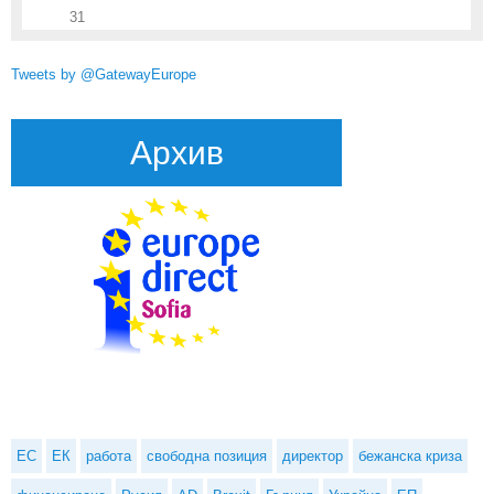
31
Tweets by @GatewayEurope
Архив
ЕС
ЕК
работа
свободна позиция
директор
бежанска криза