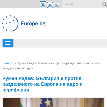
Премини към основното съдържание
Форма за търсене
Начало
» Румен Радев: България е против разделянето на Европа
на ядро и периферия
Вие сте тук
Румен Радев: България е против
разделянето на Европа на ядро и
периферия