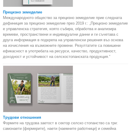
Прецизно земеделие
Международното общество за прецизно земеделие прие следната
дефиниция за прецизно земеделие през 2019 г.: „Прецизно земеделие
е управленска стратегия, която събира, обработва и анализира
времеви, пространствени и индивидуални данни и ги съчетава с
друга информация в подкрепа на управленски решения въз основа
на изчисления на възможните промени. Резултатите са повишени
ефикасност в употребата на ресурси, качество, продуктивност,
доходност и устойчивост на селскостопанската продукция.“
Трудови отношения
Формите на трудова заетост в сектор селско стопанство са три:
самонаети (фермерите), наети (наемните работници) и семейна