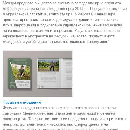
Международното общество за прецизно земеделие прие следната
дефиниция за прецизно земеделие през 2019 г.: „Прецизно земеделие
е управленска стратегия, която събира, обработва и анализира
времеви, пространствени и индивидуални данни и ги съчетава с
друга информация в подкрепа на управленски решения въз основа
на изчисления на възможните промени. Резултатите са повишени
ефикасност в употребата на ресурси, качество, продуктивност,
доходност и устойчивост на селскостопанската продукция.“
Трудови отношения
Формите на трудова заетост в сектор селско стопанство са три:
самонаети (фермерите), наети (наемните работници) и семейна
работна ръка. Тази заетост често се определя от анализаторите като
непълна, допълнителна и неформална. Според данните на
Агростатистиката в българското селско стопанство преобладава