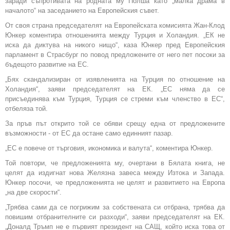
заради съпротивата на родната му Полша като „малка драма в
началото“ на заседанието на Европейския съвет.
От своя страна председателят на Европейската комисията Жан-Клод
Юнкер коментира отношенията между Турция и Холандия. „ЕК не
иска да диктува на никого нищо“, каза Юнкер пред Европейския
парламент в Страсбург по повод предложените от него пет посоки за
бъдещото развитие на ЕС.
„Бях скандализиран от изявленията на Турция по отношение на
Холандия“, заяви председателят на ЕК. „ЕС няма да се
присъединява към Турция, Турция се стреми към членство в ЕС“,
отбеляза той.
За пръв път открито той се обяви срещу една от предложените
възможности - от ЕС да остане само единният пазар.
„ЕС е повече от търговия, икономика и валута“, коментира Юнкер.
Той повтори, че предложенията му, очертани в Бялата книга, не
целят да издигнат нова Желязна завеса между Изтока и Запада.
Юнкер посочи, че предложенията не целят и развитието на Европа
„на две скорости“.
„Трябва сами да се погрижим за собствената си отбрана, трябва да
повишим отбранителните си разходи“, заяви председателят на ЕК.
„Доналд Тръмп не е първият президент на САЩ, който иска това от