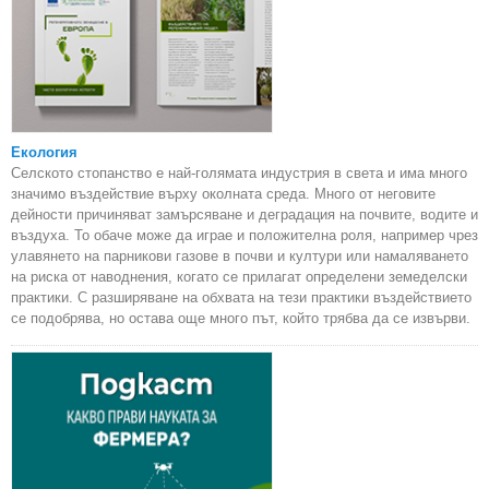
Екология
Селското стопанство е най-голямата индустрия в света и има много
значимо въздействие върху околната среда. Много от неговите
дейности причиняват замърсяване и деградация на почвите, водите и
въздуха. То обаче може да играе и положителна роля, например чрез
улавянето на парникови газове в почви и култури или намаляването
на риска от наводнения, когато се прилагат определени земеделски
практики. С разширяване на обхвата на тези практики въздействието
се подобрява, но остава още много път, който трябва да се извърви.