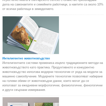
дела на самонаетите и семейните работници, а наетите са около 10%
от всички работещи в земеделието.
Интелигентно животновъдство
Интелигентните системи промениха изцяло традиционните методи на
животновъдството като практика. Продуктивното и конкурентно
животновъдство използва модерни технологии от рода на модели за
машинно самообучение. Модерните технологии позволяват набиране
на големи обеми от животновъдни данни, които могат да се
използват за ежедневни морфологични, физиологични, фенологични
и други свързани измервания.