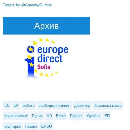
Tweets by @GatewayEurope
Архив
ЕС
ЕК
работа
свободна позиция
директор
бежанска криза
финансиране
Русия
AD
Brexit
Гърция
Украйна
ЕП
България
покана
EPSO