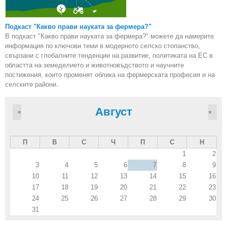
Подкаст "Какво прави науката за фермера?"
В подкаст "Какво прави науката за фермера?" можете да намерите
информация по ключови теми в модерното селско стопанство,
свързани с глобалните тенденции на развитие, политиката на ЕС в
областта на земеделието и животновъдството и научните
постижения, които променят облика на фермерската професия и на
селските райони.
Август
«
»
П
В
С
Ч
П
С
Н
1
2
3
4
5
6
7
8
9
10
11
12
13
14
15
16
17
18
19
20
21
22
23
24
25
26
27
28
29
30
31