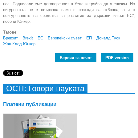
нас. Подписали сме договореност в Уелс и трябва да я спазим. Но
сигурността не е свързана само с разходи за отбрана, а и с
осигуряването на средства за развитие за държави извън ЕС“,
посочи Юнкер.
Тагове:
Брекзит
Brexit
ЕС
Европейски съвет
ЕП
Доналд Туск
Жан-Клод Юнкер
Версия за печат
PDF version
ОСП: Говори науката
Платени публикации