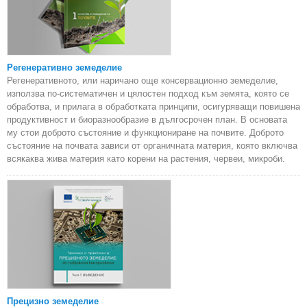
Регенеративно земеделие
Регенеративното, или наричано още консервационно земеделие,
използва по-систематичен и цялостен подход към земята, която се
обработва, и прилага в обработката принципи, осигуряващи повишена
продуктивност и биоразнообразие в дългосрочен план. В основата
му стои доброто състояние и функциониране на почвите. Доброто
състояние на почвата зависи от органичната материя, която включва
всякаква жива материя като корени на растения, червеи, микроби.
Прецизно земеделие