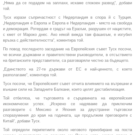
„Няма да се подадем на заплахи, искаме спокоен развод“, добави
той.
Туск изрази съпричастност с Нидерландия в спора й с Турция.
„Нидерландия е Европа и Европа е Нидерландия - място на свобода
и демокрация. Ротердам е градът на Еразъм, разрушен от нацистите,
с кмет от Мароко днес. Ако някой вижда там фашизъм, е изгубил
връзка с действителността“, коментира той.
По повод последното заседание на Европейския съвет Туск посочи,
че всички държавни и правителствени ръководители, в отсъствието
на британските представители, са разговаряли честно за бъдещето.
„Единството на 27-те държави от ЕС е най-ценното, с което
разполагаме“, коментира той.
Туск посочи, че Европейският съвет отчита влиянието на вътрешни и
външни сили на Западните Балкани, които целят дестабилизация.
Той отбеляза, че търговията е сърцевината на европейския
икономически успех. „Искрено се надяваме да приключим
разговорите с Мексико и Япония за двустранни търговски
споразумения до края на годината, ще продължим преговорите с
Китай“, добави Туск.
Той определи перипетиите около неговото преизбиране на поста