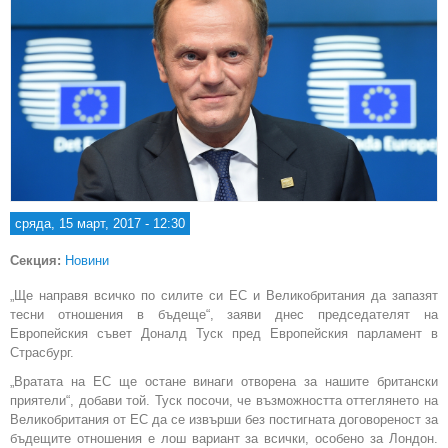
сряда, 15 март, 2017 - 12:30
Секция:
Новини
„Ще направя всичко по силите си ЕС и Великобритания да запазят
тесни отношения в бъдеще“, заяви днес председателят на
Европейския съвет Доналд Туск пред Европейския парламент в
Страсбург.
„Вратата на ЕС ще остане винаги отворена за нашите британски
приятели“, добави той. Туск посочи, че възможността оттеглянето на
Великобритания от ЕС да се извърши без постигната договореност за
бъдещите отношения е лош вариант за всички, особено за Лондон.