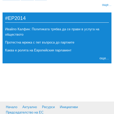
още...
#EP2014
Ивайло Калфин: Политиката трябва да се прави в услуга на
обществото
Протестна мрежа с пет въпроса до партиите
Каква е ролята на Европейския парламент
още...
Начало
Актуално
Ресурси
Инициативи
Председателство на ЕС