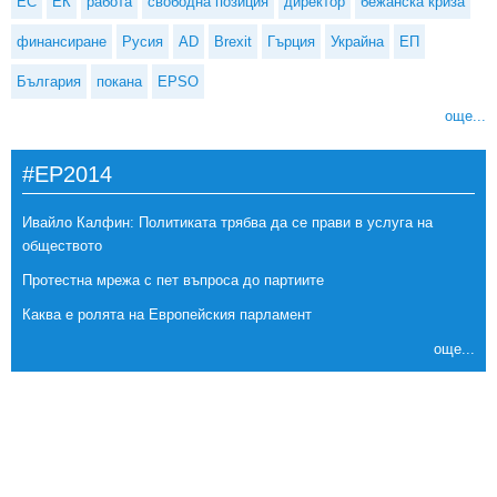
ЕС
ЕК
работа
свободна позиция
директор
бежанска криза
финансиране
Русия
AD
Brexit
Гърция
Украйна
ЕП
България
покана
EPSO
още...
#EP2014
Ивайло Калфин: Политиката трябва да се прави в услуга на
обществото
Протестна мрежа с пет въпроса до партиите
Каква е ролята на Европейския парламент
още...