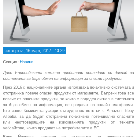
четвъртък, 16 март, 2017 - 13:29
Секция:
Новини
Днес Европейската комисия представи последния си доклад за
системата за бърз обмен на информация за опасни продукти.
През 2016 г. националните органи използваха по-активно системата и
отстраниха повече опасни продукти от магазините. Въпреки това все
повече от опасните продукти, за които е подаден сигнал в системата
за бърз обмен на информация, се продават на онлайн платформи.
Ето защо Комисията ускори сътрудничеството си с Amazon, Ebay
Alibaba, за да бъдат отстранени по-активно потенциално опасните
или неотговарящите на изискванията продукти от техните
уебсайтове, които продават на потребителите в ЕС.
Вера Йоурова, комисар по въпросите на правосъдието,