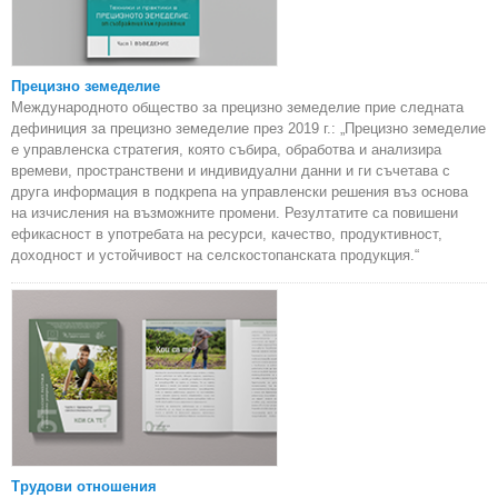
Прецизно земеделие
Международното общество за прецизно земеделие прие следната
дефиниция за прецизно земеделие през 2019 г.: „Прецизно земеделие
е управленска стратегия, която събира, обработва и анализира
времеви, пространствени и индивидуални данни и ги съчетава с
друга информация в подкрепа на управленски решения въз основа
на изчисления на възможните промени. Резултатите са повишени
ефикасност в употребата на ресурси, качество, продуктивност,
доходност и устойчивост на селскостопанската продукция.“
Трудови отношения