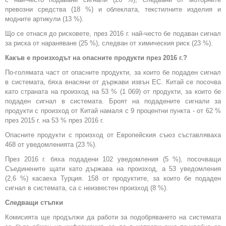
превозни средства (18 %) и облеклата, текстилните изделия и
модните артикули (13 %).
Що се отнася до рисковете, през 2016 г. най-често бе подаван сигнал
за риска от нараняване (25 %), следван от химическия риск (23 %).
Какъв е произходът на опасните продукти през 2016 г.?
По-голямата част от опасните продукти, за които бе подаден сигнал
в системата, бяха внасяни от държави извън ЕС. Китай се посочва
като страната на произход на 53 % (1 069) от продукти, за които бе
подаден сигнал в системата. Броят на подадените сигнали за
продукти с произход от Китай намаля с 9 процентни пункта - от 62 %
през 2015 г. на 53 % през 2016 г.
Опасните продукти с произход от Европейския съюз съставляваха
468 от уведомленията (23 %).
През 2016 г. бяха подадени 102 уведомления (5 %), посочващи
Съединените щати като държава на произход, а 53 уведомления
(2,6 %) касаеха Турция. 158 от продуктите, за които бе подаден
сигнал в системата, са с неизвестен произход (8 %).
Следващи стъпки
Комисията ще продължи да работи за подобряването на системата