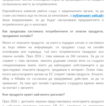
по-безопасно място за потребителите.
Европейската комисия работи също с националните органи, за да
стане системата още по-лесна за използване, а
публичният уебсайт
беше модернизиран, за да бъдат насърчавани предприятията и
потребителите да го използват.
Как предпазва системата потребителите от опасни продукти,
продавани онлайн?
Много от опасните продукти, за които е подаден сигнал в системата
за бърз обмен на информация, се продават също на онлайн
платформи или тържища, тъй като потребителите пазаруват все
повече онлайн. През 2016 г. това важеше за 244 сигнала. За да се
справят с това явление, няколко държави членки вече са създали
специализирани екипи, които да наблюдават уебстраниците и да
проследяват опасните продукти, продавани в интернет. Освен това,
когато регулаторните органи на ЕС открият такива продукти, Amazon,
eBay и Alibaba се съгласиха да предприемат действия, за да ги
премахнат. За тази цел онлайн тържищата създадоха единно звено
за контакт с органите.
Кои продукти крият най-много рискове?
През 2016 г. детските играчки представляваха категорията продукти
с най-често подавани сигнали (26 %), следвани от моторните