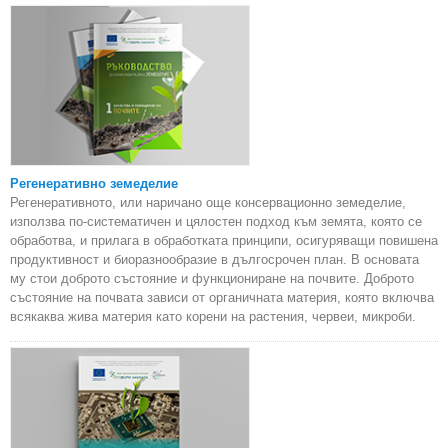
Регенеративно земеделие
Регенеративното, или наричано още консервационно земеделие,
използва по-систематичен и цялостен подход към земята, която се
обработва, и прилага в обработката принципи, осигуряващи повишена
продуктивност и биоразнообразие в дългосрочен план. В основата
му стои доброто състояние и функциониране на почвите. Доброто
състояние на почвата зависи от органичната материя, която включва
всякаква жива материя като корени на растения, червеи, микроби.