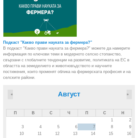
Подкаст "Какво прави науката за фермера?"
В подкаст "Какво прави науката за фермера?" можете да намерите
информация по ключови теми в модерното селско стопанство,
свързани с глобалните тенденции на развитие, политиката на ЕС в
областта на земеделието и животновъдството и научните
постижения, които променят облика на фермерската професия и на
селските райони.
Август
«
»
П
В
С
Ч
П
С
Н
1
2
3
4
5
6
7
8
9
10
11
12
13
14
15
16