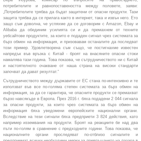
потребителите и равнопоставеността между половете, заяви:
„Потребителите трябва да бъдат защитени от опасни продукти. Тази
защита трябва да се прилага както в интернет, така и извън него. Ето
защо съм доволна, че успяхме да се договорим с Amazon, Ebay и
Alibaba да обединим усилията си и да премахнем от техните
уебсайтове продуктите, за които е подаден сигнал чрез системата за
бърз обмен на информация, и призовавам останалите да последват
този пример. Удовлетворена съм също, че постигнахме известен
напредък във връзка с Китай - броят на внасяните опасни стоки
намалява тази година. Това показва, че сътрудничеството ни с Китай
и настоятелното очакване от наша страна на високи стандарти
започват да дават резултат.“
Сътрудничеството между държавите от ЕС стана по-интензивно и те
използват във все по-голяма степен системата за бърз обмен на
информация, за да се гарантира, че опасните продукти се премахват
бързо навсякъде в Европа. През 2016 г. бяха подадени 2 044 сигнала
за опасни продукти, за които чрез системата за бърз обмен на
информация бяха уведомени европейските национални органи.
Вследствие на тези сигнали бяха предприети 3 824 действия, като
например изземвания на продукти. Броят на реакциите бе над два
пъти по-голям в сравнение с предходните години. Това показва, че
националните органи проследяват по-отблизо сигналите и
предприемат всички необходими мерки за превръщането на пазара в