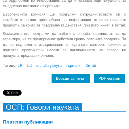
за бърз обмен на информация, за да я направи още по-удобна за
ежедневно ползване от органите.
Европейската комисия ще продължи сътрудничеството си с
китайските органи чрез обмен на информация относно опасните
продукти, за които те предприемат действия „при източника“, в Китай.
Комисията ще продължи да работи с онлайн тържищата, за да
гарантира, че те предприемат действия срещу опасните продукти. За
да се подпомогне извършваният от органите контрол, Комисията
подготвя практически насоки за наблюдението на пазара на
продукти, продавани онлайн.
Тагове:
ЕК
ЕС
онлайн услуги
търговия
Китай
Версия за печат
PDF version
ОСП: Говори науката
Платени публикации