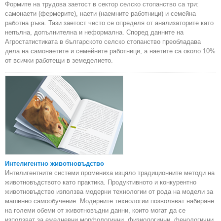
Формите на трудова заетост в сектор селско стопанство са три:
самонаети (фермерите), наети (наемните работници) и семейна
работна ръка. Тази заетост често се определя от анализаторите като
непълна, допълнителна и неформална. Според данните на
Агростатистиката в българското селско стопанство преобладава
дела на самонаетите и семейните работници, а наетите са около 10%
от всички работещи в земеделието.
Интелигентно животновъдство
Интелигентните системи промениха изцяло традиционните методи на
животновъдството като практика. Продуктивното и конкурентно
животновъдство използва модерни технологии от рода на модели за
машинно самообучение. Модерните технологии позволяват набиране
на големи обеми от животновъдни данни, които могат да се
използват за ежедневни морфологични, физиологични, фенологични