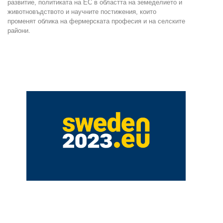
развитие, политиката на ЕС в областта на земеделието и
животновъдството и научните постижения, които
променят облика на фермерската професия и на селските
райони.