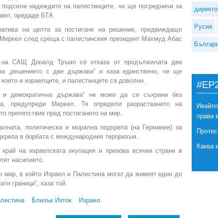
я подсили надеждите на палестинците, че ще посредничи за
директо
аел, предаде БТА.
Русия
натива на целта за постигане на решение, предвиждащо
 Меркел след среща с палестинския президент Махмуд Абас
Българ
т на САЩ Доналд Тръмп се отказа от продължилата две
за „решението с две държави“ и каза единствено, че ще
 което и израелците, и палестинците са доволни.
#EP
а и демократична държава“ не може да се съхрани без
ва, предупреди Меркел. Тя определи разрастването на
Ивайло
то препятствие пред постигането на мир.
прави 
алната, политическа и морална подкрепа (на Германия) за
Протес
дкрепа в борбата с международния тероризъм.
Каква 
 край на израелската окупация и призова всички страни в
лят насилието.
н мир, в който Израел и Палестина могат да живеят един до
ти граници“, каза той.
лестина
Близък Изток
Израел