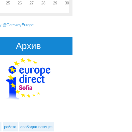
25
26
27
28
29
30
by @GatewayEurope
Архив
работа
свободна позиция