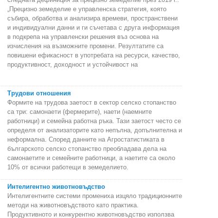
„Прецизно земеделие е управленска стратегия, която
събира, обработва и анализира времеви, пространствени
и индивидуални данни и ги съчетава с друга информация
в подкрепа на управленски решения въз основа на
изчисления на възможните промени. Резултатите са
повишени ефикасност в употребата на ресурси, качество,
продуктивност, доходност и устойчивост на
Трудови отношения
Формите на трудова заетост в сектор селско стопанство
са три: самонаети (фермерите), наети (наемните
работници) и семейна работна ръка. Тази заетост често се
определя от анализаторите като непълна, допълнителна и
неформална. Според данните на Агростатистиката в
българското селско стопанство преобладава дела на
самонаетите и семейните работници, а наетите са около
10% от всички работещи в земеделието.
Интелигентно животновъдство
Интелигентните системи промениха изцяло традиционните
методи на животновъдството като практика.
Продуктивното и конкурентно животновъдство използва