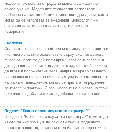
модерни технологии от рода на модели за машинно
самообучение. Модерните технологии позволяват
набиране на големи обеми от животновъдни данни, които
могат да се използват за ежедневни морфологични,
физиологични, фенологични и други свързани
измервания.
Екология
Селското стопанство е най-голямата индустрия в света и
има много значимо въздействие върху околната среда.
Много от неговите дейности причиняват замърсяване и
деградация на почвите, водите и въздуха. То обаче може
да играе и положителна роля, например чрез улавянето
на парникови газове в почви и култури или намаляването
на риска от наводнения, когато се прилагат определени
земеделски практики. С разширяване на обхвата на тези
практики въздействието се подобрява, но остава още
Подкаст "Какво прави науката за фермера?"
В подкаст "Какво прави науката за фермера?" можете да
намерите информация по ключови теми в модерното
селско стопанство, свързани с глобалните тенденции на