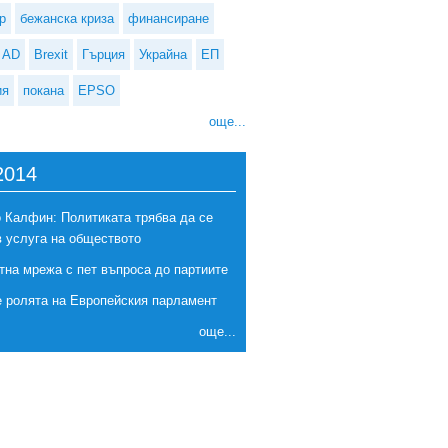
р
бежанска криза
финансиране
AD
Brexit
Гърция
Украйна
ЕП
ия
покана
EPSO
още...
2014
 Калфин: Политиката трябва да се
в услуга на обществото
тна мрежа с пет въпроса до партиите
е ролята на Европейския парламент
още...