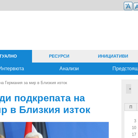
ТУАЛНО
РЕСУРСИ
ИНИЦИАТИВИ
Интервюта
Анализи
Предстоя
а Германия за мир в Близкия изток
«
ди подкрепата на
р в Близкия изток
П
3
10
17