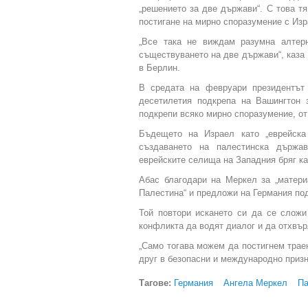
„решението за две държави“. С това т
постигане на мирно споразумение с Изр
„Все така не виждам разумна алтер
съществуването на две държави“, каза
в Берлин.
В средата на февруари президентъ
десетилетия подкрепа на Вашингтон 
подкрепи всяко мирно споразумение, от
Бъдещето на Израел като „еврейск
създаването на палестинска държа
еврейските селища на Западния бряг ка
Абас благодари на Меркел за „матери
Палестина“ и предложи на Германия по
Той повтори искането си да се сложи
конфликта да водят диалог и да отхвър
„Само тогава можем да постигнем трае
друг в безопасни и международно призна
Тагове:
Германия
Ангела Меркел
Па