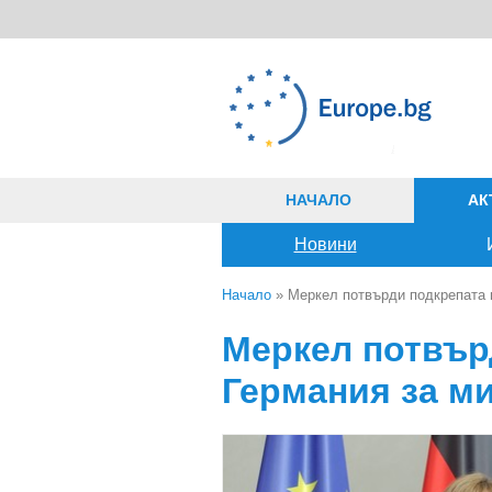
Премини към основното съдържание
НАЧАЛО
АК
Новини
Начало
» Меркел потвърди подкрепата н
Вие сте тук
Меркел потвър
Германия за ми