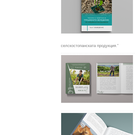
селскостопанската продукция.“