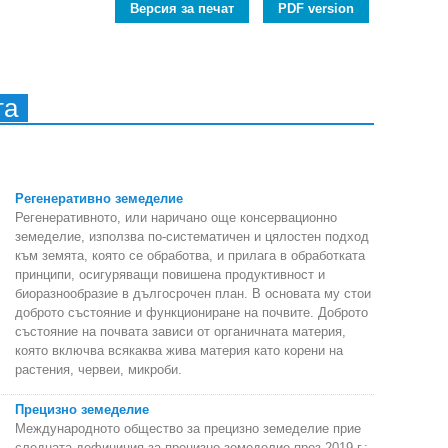
Версия за печат
PDF version
та
Регенеративно земеделие
Регенеративното, или наричано още консервационно
земеделие, използва по-систематичен и цялостен подход
към земята, която се обработва, и прилага в обработката
принципи, осигуряващи повишена продуктивност и
биоразнообразие в дългосрочен план. В основата му стои
доброто състояние и функциониране на почвите. Доброто
състояние на почвата зависи от органичната материя,
която включва всякаква жива материя като корени на
растения, червеи, микроби.
Прецизно земеделие
Международното общество за прецизно земеделие прие
следната дефиниция за прецизно земеделие през 2019 г.: