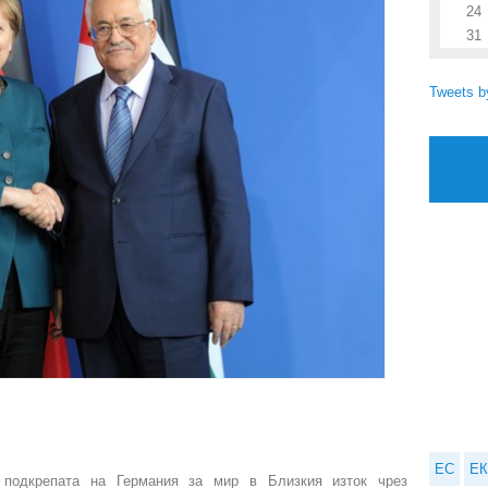
24
31
Tweets 
ЕС
ЕК
 подкрепата на Германия за мир в Близкия изток чрез