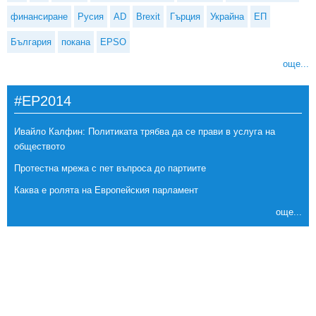
финансиране
Русия
AD
Brexit
Гърция
Украйна
ЕП
България
покана
EPSO
още...
#EP2014
Ивайло Калфин: Политиката трябва да се прави в услуга на
обществото
Протестна мрежа с пет въпроса до партиите
Каква е ролята на Европейския парламент
още...