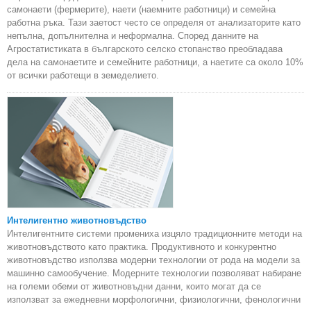
самонаети (фермерите), наети (наемните работници) и семейна
работна ръка. Тази заетост често се определя от анализаторите като
непълна, допълнителна и неформална. Според данните на
Агростатистиката в българското селско стопанство преобладава
дела на самонаетите и семейните работници, а наетите са около 10%
от всички работещи в земеделието.
Интелигентно животновъдство
Интелигентните системи промениха изцяло традиционните методи на
животновъдството като практика. Продуктивното и конкурентно
животновъдство използва модерни технологии от рода на модели за
машинно самообучение. Модерните технологии позволяват набиране
на големи обеми от животновъдни данни, които могат да се
използват за ежедневни морфологични, физиологични, фенологични