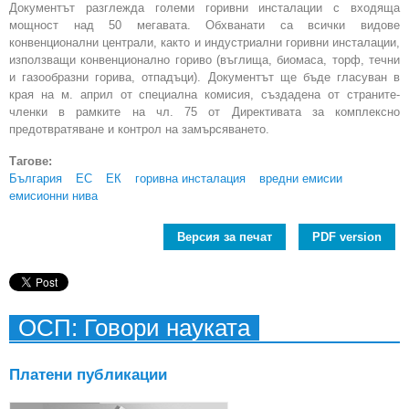
Документът разглежда големи горивни инсталации с входяща
мощност над 50 мегавата. Обхванати са всички видове
конвенционални централи, както и индустриални горивни инсталации,
използващи конвенционално гориво (въглища, биомаса, торф, течни
и газообразни горива, отпадъци). Документът ще бъде гласуван в
края на м. април от специална комисия, създадена от страните-
членки в рамките на чл. 75 от Директивата за комплексно
предотвратяване и контрол на замърсяването.
Тагове:
България
ЕС
ЕК
горивна инсталация
вредни емисии
емисионни нива
Версия за печат
PDF version
ОСП: Говори науката
Платени публикации