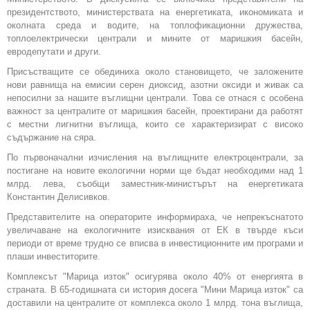
президентството, министерствата на енергетиката, икономиката и
околната среда и водите, на топлофикационни дружества,
топлоелектрически централи и мините от маришкия басейн,
евродепутати и други.
Присъстващите се обединиха около становището, че заложените
нови равнища на емисии серен диоксид, азотни оксиди и живак са
непосилни за нашите въглищни централи. Това се отнася с особена
важност за централите от маришкия басейн, проектирани да работят
с местни лигнитни въглища, които се характеризират с високо
съдържание на сяра.
По първоначални изчисления на въглищните електроцентрали, за
постигане на новите екологични норми ще бъдат необходими над 1
млрд. лева, съобщи заместник-министърът на енергетиката
Константин Делисивков.
Представителите на операторите информираха, че непрекъснатото
увеличаване на екологичните изисквания от ЕК в твърде къси
периоди от време трудно се вписва в инвестиционните им програми и
плаши инвеститорите.
Комплексът "Марица изток" осигурява около 40% от енергията в
страната. В 65-годишната си история досега "Мини Марица изток" са
доставили на централите от комплекса около 1 млрд. тона въглища,