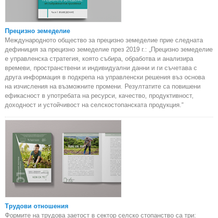
Прецизно земеделие
Международното общество за прецизно земеделие прие следната
дефиниция за прецизно земеделие през 2019 г.: „Прецизно земеделие
е управленска стратегия, която събира, обработва и анализира
времеви, пространствени и индивидуални данни и ги съчетава с
друга информация в подкрепа на управленски решения въз основа
на изчисления на възможните промени. Резултатите са повишени
ефикасност в употребата на ресурси, качество, продуктивност,
доходност и устойчивост на селскостопанската продукция.“
Трудови отношения
Формите на трудова заетост в сектор селско стопанство са три: