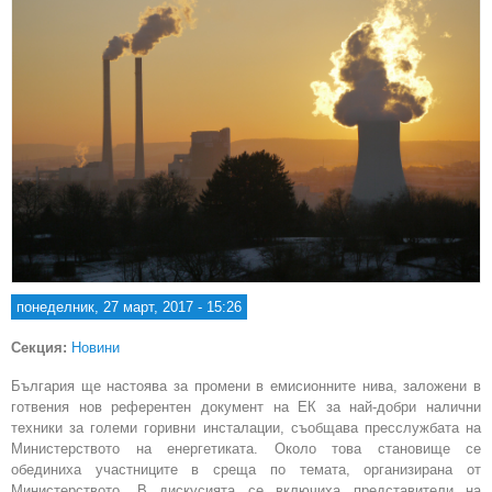
понеделник, 27 март, 2017 - 15:26
Секция:
Новини
България ще настоява за промени в емисионните нива, заложени в
готвения нов референтен документ на ЕК за най-добри налични
техники за големи горивни инсталации, съобщава пресслужбата на
Министерството на енергетиката. Около това становище се
обединиха участниците в среща по темата, организирана от
Министерството. В дискусията се включиха представители на