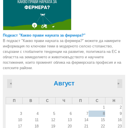
Подкаст "Какво прави науката за фермера?"
В подкаст "Какво прави науката за фермера?" можете да намерите
информация по ключови теми в модерното селско стопанство,
свързани с глобалните тенденции на развитие, политиката на ЕС в
областта на земеделието и животновъдството и научните
постижения, които променят облика на фермерската професия и на
селските райони.
Август
«
»
П
В
С
Ч
П
С
Н
1
2
3
4
5
6
7
8
9
10
11
12
13
14
15
16
17
18
19
20
21
22
23