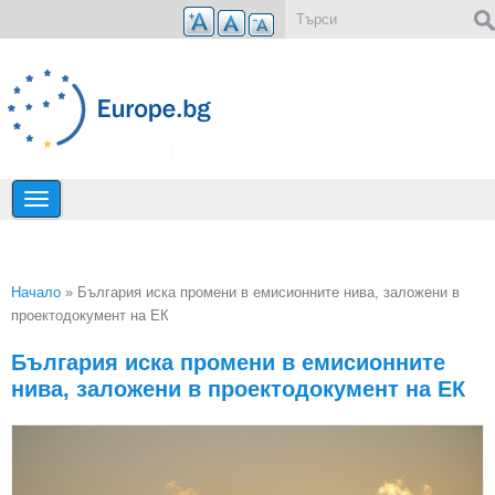
Премини към основното съдържание
Форма за търсене
Начало
» България иска промени в емисионните нива, заложени в
проектодокумент на ЕК
Вие сте тук
България иска промени в емисионните
нива, заложени в проектодокумент на ЕК