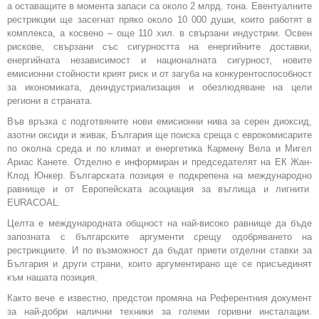
а оставащите в момента запаси са около 2 млрд. тона. Евентуалните
рестрикции ще засегнат пряко около 10 000 души, които работят в
комплекса, а косвено – още 110 хил. в свързани индустрии. Освен
рискове, свързани със сигурността на енергийните доставки,
енергийната независимост и националната сигурност, новите
емисионни стойности крият риск и от загуба на конкурентоспособност
за икономиката, деиндустриализация и обезлюдяване на цели
региони в страната.
Във връзка с подготвяните нови емисионни нива за серен диоксид,
азотни оксиди и живак, България ще поиска среща с еврокомисарите
по околна среда и по климат и енергетика Кармену Вела и Мигел
Ариас Канете. Отделно е информиран и председателят на ЕК Жан-
Клод Юнкер. Българската позиция е подкрепена на международно
равнище и от Европейската асоциация за въглища и лигнити
EURACOAL.
Целта е международната общност на най-високо равнище да бъде
запозната с българските аргументи срещу одобряването на
рестрикциите. И по възможност да бъдат приети отделни ставки за
България и други страни, които аргументирано ще се присъединят
към нашата позиция.
Както вече е известно, предстои промяна на Референтния документ
за най-добри налични техники за големи горивни инсталации.