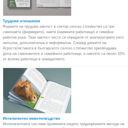
Трудови отношения
Формите на трудова заетост в сектор селско стопанство са три:
самонаети (фермерите), наети (наемните работници) и семейна
работна ръка. Тази заетост често се определя от анализаторите като
непълна, допълнителна и неформална. Според данните на
Агростатистиката в българското селско стопанство преобладава
дела на самонаетите и семейните работници, а наетите са около 10%
от всички работещи в земеделието.
Интелигентно животновъдство
Интелигентните системи промениха изцяло традиционните методи на