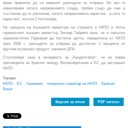
беше правилно да се намалят разходите за отбрана. Но ако ги
намаляваме когато напрежението спада, трябва също да сме в
състояние да ги увеличим, когато напрежението нараства - а сега то
нараства“, посочи Столтенберг.
На срещата на външните министри на страните в НАТО в петък
германският външен министър Зигмар Габриел каза, че е напълно
нереалистично Германия да постигне целта, определена от НАТО
през 2006 г., разходите за отбрана да достигнат 2 процента от
брутния вътрешен продукт, напомня ДПА.
Столтенберг каза в интервюто за „Ханделсблат“, че не вярва
преговорите за Брекзит между Великобритания и ЕС да застрашат
НАТО.
Тагове:
НАТО
ЕС
Германия
генерален секретар на НАТО
Брекзит
Brexit
Версия за печат
PDF version