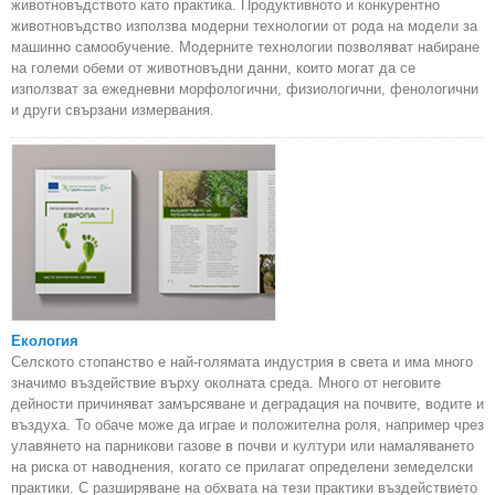
животновъдството като практика. Продуктивното и конкурентно
животновъдство използва модерни технологии от рода на модели за
машинно самообучение. Модерните технологии позволяват набиране
на големи обеми от животновъдни данни, които могат да се
използват за ежедневни морфологични, физиологични, фенологични
и други свързани измервания.
Екология
Селското стопанство е най-голямата индустрия в света и има много
значимо въздействие върху околната среда. Много от неговите
дейности причиняват замърсяване и деградация на почвите, водите и
въздуха. То обаче може да играе и положителна роля, например чрез
улавянето на парникови газове в почви и култури или намаляването
на риска от наводнения, когато се прилагат определени земеделски
практики. С разширяване на обхвата на тези практики въздействието