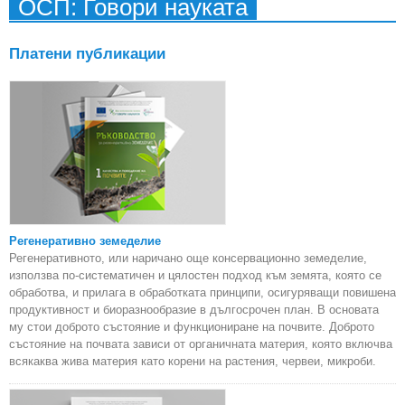
ОСП: Говори науката
Платени публикации
Регенеративно земеделие
Регенеративното, или наричано още консервационно земеделие,
използва по-систематичен и цялостен подход към земята, която се
обработва, и прилага в обработката принципи, осигуряващи повишена
продуктивност и биоразнообразие в дългосрочен план. В основата
му стои доброто състояние и функциониране на почвите. Доброто
състояние на почвата зависи от органичната материя, която включва
всякаква жива материя като корени на растения, червеи, микроби.