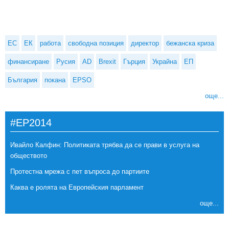
ЕС
ЕК
работа
свободна позиция
директор
бежанска криза
финансиране
Русия
AD
Brexit
Гърция
Украйна
ЕП
България
покана
EPSO
още...
#EP2014
Ивайло Калфин: Политиката трябва да се прави в услуга на
обществото
Протестна мрежа с пет въпроса до партиите
Каква е ролята на Европейския парламент
още...