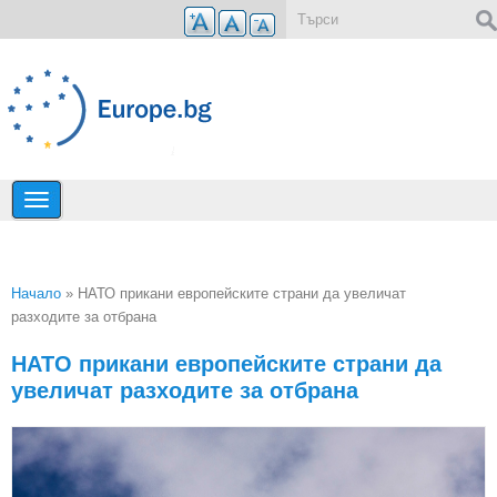
Премини към основното съдържание
Форма за търсене
Начало
» НАТО прикани европейските страни да увеличат
разходите за отбрана
Вие сте тук
НАТО прикани европейските страни да
увеличат разходите за отбрана