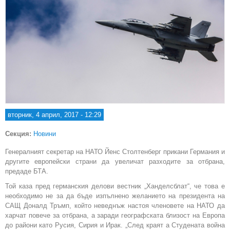
вторник, 4 април, 2017 - 12:29
Секция:
Новини
Генералният секретар на НАТО Йенс Столтенберг прикани Германия и
другите европейски страни да увеличат разходите за отбрана,
предаде БТА.
Той каза пред германския делови вестник „Ханделсблат“, че това е
необходимо не за да бъде изпълнено желанието на президента на
САЩ Доналд Тръмп, който неведнъж настоя членовете на НАТО да
харчат повече за отбрана, а заради географската близост на Европа
до райони като Русия, Сирия и Ирак. „След краят а Студената война