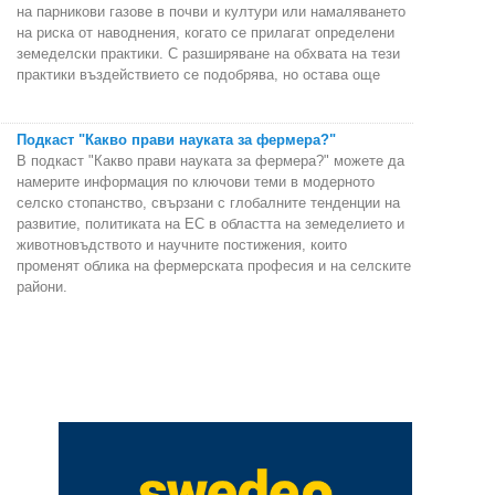
на парникови газове в почви и култури или намаляването
на риска от наводнения, когато се прилагат определени
земеделски практики. С разширяване на обхвата на тези
практики въздействието се подобрява, но остава още
Подкаст "Какво прави науката за фермера?"
В подкаст "Какво прави науката за фермера?" можете да
намерите информация по ключови теми в модерното
селско стопанство, свързани с глобалните тенденции на
развитие, политиката на ЕС в областта на земеделието и
животновъдството и научните постижения, които
променят облика на фермерската професия и на селските
райони.