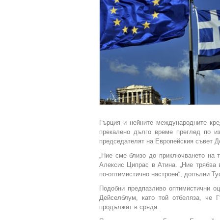
Гърция и нейните международните кр
прекалено дълго време преглед по из
председателят на Европейския съвет До
„Ние сме близо до приключването на т
Алексис Ципрас в Атина. „Ние трябва
по-оптимистично настроен“, допълни Ту
Подобни предпазливо оптимистични о
Дейселблум, като той отбеляза, че 
продължат в сряда.