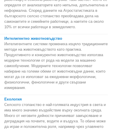
определя от анализаторите като непълна, допълнителна и
неформална. Според данните на Агростатистиката в
българското селско стопанство преобладава дела на
самонаетите и семейните работници, а наетите са около
10% от всички работещи в земеделието.
Интелигентно животновъдство
Интелигентните системи промениха изцяло традиционните
методи на животновъдството като практика.
Продуктивното и конкурентно животновъдство използва
модерни технологии от рода на модели за машинно
самообучение. Модерните технологии позволяват
набиране на големи обеми от животновъдни данни, които
могат да се използват за ежедневни морфологични,
физиологични, фенологични и други свързани
измервания.
Екология
Селското стопанство е най-голямата индустрия в света и
има много значимо въздействие върху околната среда.
Много от неговите дейности причиняват замърсяване и
деградация на почвите, водите и въздуха. То обаче може
да играе и положителна роля, например чрез улавянето