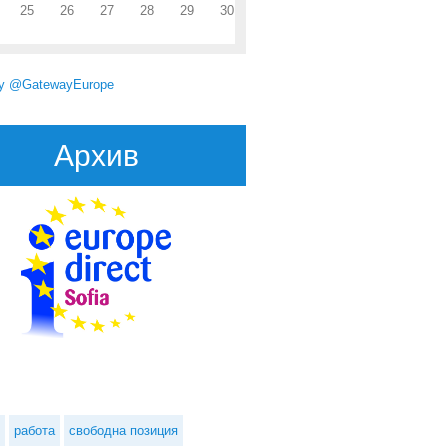
25
26
27
28
29
30
by @GatewayEurope
Архив
работа
свободна позиция