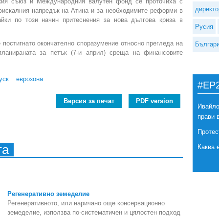
кия съюз и Международния валутен фонд се проточиха с
директо
фискалния напредък на Атина и за необходимите реформи в
айки по този начин притеснения за нова дългова криза в
Русия
 постигнато окончателно споразумение относно прегледа на
Българ
планираната за петък (7-и април) среща на финансовите
уск
еврозона
#EP
Версия за печат
PDF version
Ивайло
прави 
Протес
та
Каква 
Регенеративно земеделие
Регенеративното, или наричано още консервационно
земеделие, използва по-систематичен и цялостен подход