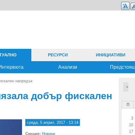
ТУАЛНО
РЕСУРСИ
ИНИЦИАТИВИ
Интервюта
Анализи
Предстоя
искален напредък
«
лязала добър фискален
П
3
сряда, 5 април, 2017 - 13:14
10
17
Секция:
Новини