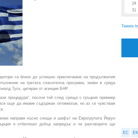
24
31
Tweets 
едитори са близо до успешно приключване на продължилия
пълнение на третата спасителна програма, заяви в сряда
налд Туск, цитиран от агенция БНР.
ази процедура“, посочи той след среща с гръцкия премиер
 все още да имаме съдържан оптимизъм, но аз се чувствам
ск.
ценки направи късно снощи и шефът на Еврогрупата Йерун
Гърция е отбелязал добър напредък и че разговорите ще
ЕС
ЕК