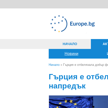
Премини към основното съдържание
НАЧАЛО
АК
Новини
Начало
» Гърция е отбелязала добър ф
Вие сте тук
Гърция е отбе
напредък