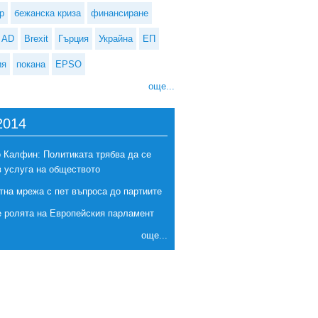
р
бежанска криза
финансиране
AD
Brexit
Гърция
Украйна
ЕП
ия
покана
EPSO
още...
2014
 Калфин: Политиката трябва да се
в услуга на обществото
тна мрежа с пет въпроса до партиите
е ролята на Европейския парламент
още...