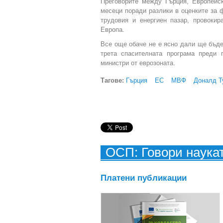
Преговорите между Гърция, Европейс
месеци поради разлики в оценките за 
трудовия и енергиен пазар, провокир
Европа.
Все още обаче не е ясно дали ще бъде
трета спасителната програма преди 
министри от еврозоната.
Тагове:
Гърция
ЕС
МВФ
Доналд Т
ОСП: Говори наука
Платени публикации