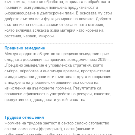
към земята, която се обработва, и прилага в обработката
принципи, осигуряващи повишена продуктивност и
биоразнообразие в дългосрочен план. В основата му стои
доброто състояние и функциониране на почвите. Доброто
състояние на почвата зависи от органичната материя,
която включва всякаква жива материя като корени на
растения, червеи, микроби.
Прецизно земеделие
Международното общество за прецизно земеделие прие
следната дефиниция за прецизно земеделие през 2019 г.:
„Прецизно земеделие е управленска стратегия, която
събира, обработва и анализира времеви, пространствени
и индивидуални данни и ги съчетава с друга информация
в подкрепа на управленски решения въз основа на
изчисления на възможните промени. Резултатите са
повишени ефикасност в употребата на ресурси, качество,
продуктивност, доходност и устойчивост на
Трудови отношения
Формите на трудова заетост в сектор селско стопанство
са три: самонаети (фермерите), наети (наемните
работници) и семейна работна ръка. Тази заетост често се